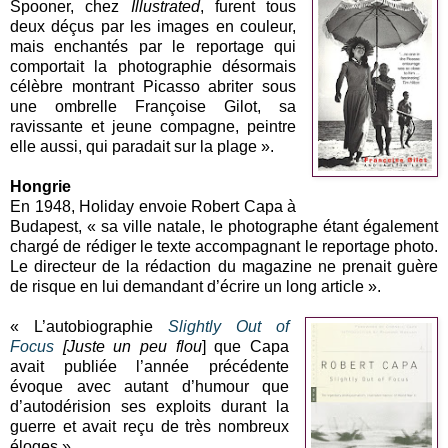
Spooner, chez
Illustrated
, furent tous
deux déçus par les images en couleur,
mais enchantés par le reportage qui
comportait la photographie désormais
célèbre montrant Picasso abriter sous
une ombrelle Françoise Gilot, sa
ravissante et jeune compagne, peintre
elle aussi, qui paradait sur la plage ».
Hongrie
En 1948, Holiday envoie Robert Capa à
Budapest, « sa ville natale, le photographe étant également
chargé de rédiger le texte accompagnant le reportage photo.
Le directeur de la rédaction du magazine ne prenait guère
de risque en lui demandant d’écrire un long article ».
« L’autobiographie
Slightly Out of
Focus
[Juste un peu flou
] que Capa
avait publiée l’année précédente
évoque avec autant d’humour que
d’autodérision ses exploits durant la
guerre et avait reçu de très nombreux
éloges ».