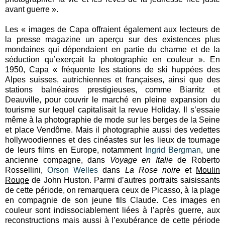
avant guerre ».
Les « images de Capa offraient également aux lecteurs de
la presse magazine un aperçu sur des existences plus
mondaines qui dépendaient en partie du charme et de la
séduction qu’exerçait la photographie en couleur ». En
1950, Capa « fréquente les stations de ski huppées des
Alpes suisses, autrichiennes et françaises, ainsi que des
stations balnéaires prestigieuses, comme Biarritz et
Deauville, pour couvrir le marché en pleine expansion du
tourisme sur lequel capitalisait la revue Holiday. Il s’essaie
même à la photographie de mode sur les berges de la Seine
et place Vendôme. Mais il photographie aussi des vedettes
hollywoodiennes et des cinéastes sur les lieux de tournage
de leurs films en Europe, notamment
Ingrid Bergman
, une
ancienne compagne, dans
Voyage en Italie
de Roberto
Rossellini,
Orson Welles
dans
La Rose noire
et
Moulin
Rouge
de John Huston. Parmi d’autres portraits saisissants
de cette période, on remarquera ceux de Picasso, à la plage
en compagnie de son jeune fils Claude. Ces images en
couleur sont indissociablement liées à l’après guerre, aux
reconstructions mais aussi à l’exubérance de cette période