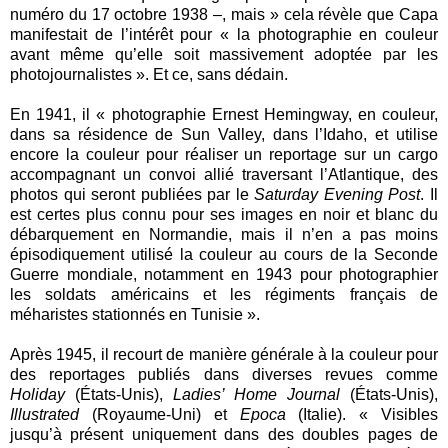
numéro du 17 octobre 1938 –, mais » cela révèle que Capa
manifestait de l’intérêt pour « la photographie en couleur
avant même qu’elle soit massivement adoptée par les
photojournalistes ». Et ce, sans dédain.
En 1941, il « photographie Ernest Hemingway, en couleur,
dans sa résidence de Sun Valley, dans l’Idaho, et utilise
encore la couleur pour réaliser un reportage sur un cargo
accompagnant un convoi allié traversant l’Atlantique, des
photos qui seront publiées par le
Saturday Evening Post
. Il
est certes plus connu pour ses images en noir et blanc du
débarquement en Normandie, mais il n’en a pas moins
épisodiquement utilisé la couleur au cours de la Seconde
Guerre mondiale, notamment en 1943 pour photographier
les soldats américains et les régiments français de
méharistes stationnés en Tunisie ».
Après 1945, il recourt de manière générale à la couleur pour
des reportages publiés dans diverses revues comme
Holiday
(États-Unis),
Ladies’ Home Journal
(États-Unis),
Illustrated
(Royaume-Uni) et
Epoca
(Italie). « Visibles
jusqu’à présent uniquement dans des doubles pages de