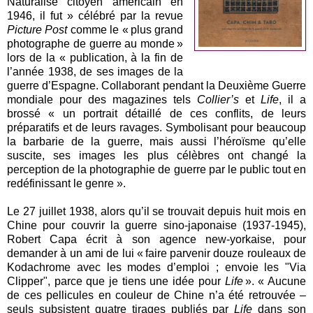
Naturalisé citoyen américain en
1946, il fut » célébré par la revue
Picture Post
comme le « plus grand
photographe de guerre au monde »
lors de la « publication, à la fin de
l’année 1938, de ses images de la
guerre d’Espagne. Collaborant pendant la Deuxième Guerre
mondiale pour des magazines tels
Collier’s
et
Life
, il a
brossé « un portrait détaillé de ces conflits, de leurs
préparatifs et de leurs ravages. Symbolisant pour beaucoup
la barbarie de la guerre, mais aussi l’héroïsme qu’elle
suscite, ses images les plus célèbres ont changé la
perception de la photographie de guerre par le public tout en
redéfinissant le genre ».
Le 27 juillet 1938, alors qu’il se trouvait depuis huit mois en
Chine pour couvrir la guerre sino-japonaise (1937-1945),
Robert Capa écrit à son agence new-yorkaise, pour
demander à un ami de lui « faire parvenir douze rouleaux de
Kodachrome avec les modes d’emploi ; envoie les "Via
Clipper", parce que je tiens une idée pour
Life
». « Aucune
de ces pellicules en couleur de Chine n’a été retrouvée –
seuls subsistent quatre tirages publiés par
Life
dans son