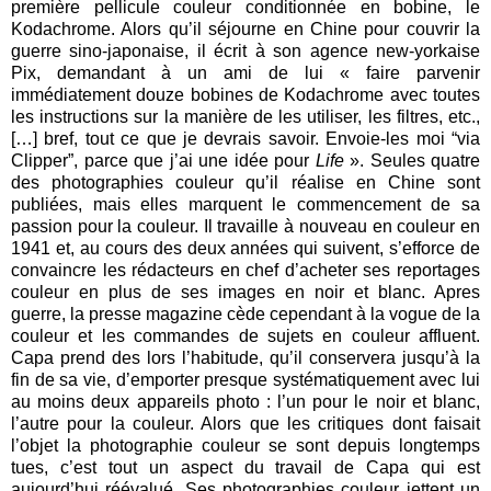
première pellicule couleur conditionnée en bobine, le
Kodachrome. Alors qu’il séjourne en Chine pour couvrir la
guerre sino-japonaise, il écrit à son agence new-yorkaise
Pix, demandant à un ami de lui « faire parvenir
immédiatement douze bobines de Kodachrome avec toutes
les instructions sur la manière de les utiliser, les filtres, etc.,
[…] bref, tout ce que je devrais savoir. Envoie-les moi “via
Clipper”, parce que j’ai une idée pour
Life
». Seules quatre
des photographies couleur qu’il réalise en Chine sont
publiées, mais elles marquent le commencement de sa
passion pour la couleur. Il travaille à nouveau en couleur en
1941 et, au cours des deux années qui suivent, s’efforce de
convaincre les rédacteurs en chef d’acheter ses reportages
couleur en plus de ses images en noir et blanc. Apres
guerre, la presse magazine cède cependant à la vogue de la
couleur et les commandes de sujets en couleur affluent.
Capa prend des lors l’habitude, qu’il conservera jusqu’à la
fin de sa vie, d’emporter presque systématiquement avec lui
au moins deux appareils photo : l’un pour le noir et blanc,
l’autre pour la couleur. Alors que les critiques dont faisait
l’objet la photographie couleur se sont depuis longtemps
tues, c’est tout un aspect du travail de Capa qui est
aujourd’hui réévalué. Ses photographies couleur jettent un