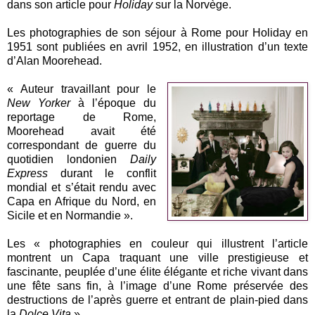
dans son article pour
Holiday
sur la Norvège.
Les photographies de son séjour à Rome pour Holiday en
1951 sont publiées en avril 1952, en illustration d’un texte
d’Alan Moorehead.
« Auteur travaillant pour le
New Yorker
à l’époque du
reportage de Rome,
Moorehead avait été
correspondant de guerre du
quotidien londonien
Daily
Express
durant le conflit
mondial et s’était rendu avec
Capa en Afrique du Nord, en
Sicile et en Normandie ».
Les « photographies en couleur qui illustrent l’article
montrent un Capa traquant une ville prestigieuse et
fascinante, peuplée d’une élite élégante et riche vivant dans
une fête sans fin, à l’image d’une Rome préservée des
destructions de l’après guerre et entrant de plain-pied dans
la
Dolce Vita
».