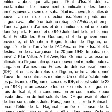
entités arabes qui attaquent l’Etat d’Israël dès sa
proclamation. Le mouvement d’unification des forces
armées juives au sein de Tsahal était inachevé ; les luttes de
pouvoir au sein de la direction israélienne perduraient.
L’Irgoun avait affrété un bateau rebaptisé
Altaléna
, et rempli
d’une cargaison d’armes et de munitions, dont une partie
donnée par la France, et de 940 Juifs dont le futur historien
Saul Friedländer. Ben Gourion, chef du gouvernement
provisoire, et Menahem Begin, leader de l’Irgoun, ont
négocié le lieu d’arrivée de l’
Altaléna
en Eretz Israël et la
destination de sa cargaison. Le 20 juin 1948, le bateau est
arrivé à Kfar Vitkin. A Tel Aviv, Ben Gourion a adressé un
ultimatum à l’Irgoun afin que ce mouvement remette toute sa
cargaison d’armes aux Forces de défense israéliennes
(IDF), et en cas de refus de l’Irgoun, ordre a été donné
d’ouvrir le feu contre ses membres. Un conflit a éclaté entre
les partisans de l’Irgoun et ceux des IDF, et s’est soldé le 22
juin 1948 par un cessez-le-feu, seize morts de l’Irgoun et
trois de Tsahal, et la condamnation en cour martiale pour
insubordination de huit soldats des IDF qui avaient refusé
de tirer sur d’autres Juifs. Puis, jeune officier du Palmach,
force d’élite de la Haganah, armée officieuse de la
communauté juive en Eretz Israël et dénommée Yichouv.