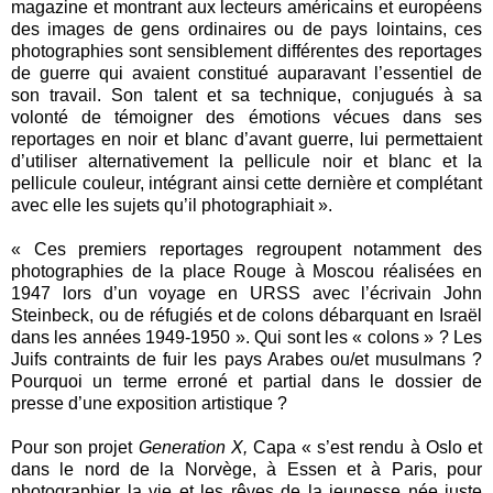
magazine et montrant aux lecteurs américains et européens
des images de gens ordinaires ou de pays lointains, ces
photographies sont sensiblement différentes des reportages
de guerre qui avaient constitué auparavant l’essentiel de
son travail. Son talent et sa technique, conjugués à sa
volonté de témoigner des émotions vécues dans ses
reportages en noir et blanc d’avant guerre, lui permettaient
d’utiliser alternativement la pellicule noir et blanc et la
pellicule couleur, intégrant ainsi cette dernière et complétant
avec elle les sujets qu’il photographiait ».
« Ces premiers reportages regroupent notamment des
photographies de la place Rouge à Moscou réalisées en
1947 lors d’un voyage en URSS avec l’écrivain John
Steinbeck, ou de réfugiés et de colons débarquant en Israël
dans les années 1949-1950 ». Qui sont les « colons » ? Les
Juifs contraints de fuir les pays Arabes ou/et musulmans ?
Pourquoi un terme erroné et partial dans le dossier de
presse d’une exposition artistique ?
Pour son projet
Generation X,
Capa « s’est rendu à Oslo et
dans le nord de la Norvège, à Essen et à Paris, pour
photographier la vie et les rêves de la jeunesse née juste