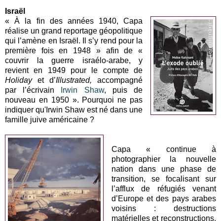
Israël
« À la fin des années 1940, Capa
réalise un grand reportage géopolitique
qui l’amène en Israël. Il s’y rend pour la
première fois en 1948 » afin de «
couvrir la guerre israélo-arabe, y
revient en 1949 pour le compte de
Holiday
et d’
Illustrated,
accompagné
par l’écrivain
Irwin Shaw
, puis de
nouveau en 1950 ». Pourquoi ne pas
indiquer qu'Irwin Shaw est né dans une
famille juive américaine ?
Capa « continue à
photographier la nouvelle
nation dans une phase de
transition, se focalisant sur
l’afflux de réfugiés venant
d’Europe et des pays arabes
voisins : destructions
matérielles et reconstructions,