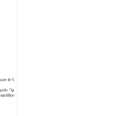
naire
le 5
pelle
"l
a
sacrifice