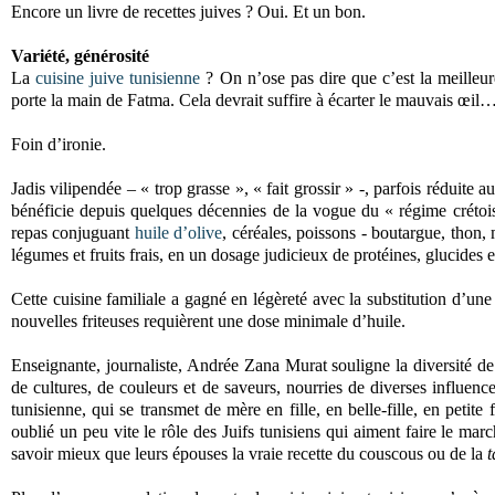
Encore un livre de recettes juives ? Oui. Et un bon.
Variété, générosité
La
cuisine juive tunisienne
? On n’ose pas dire que c’est la meilleu
porte la main de Fatma. Cela devrait suffire à écarter le mauvais œil
Foin d’ironie.
Jadis vilipendée – « trop grasse », « fait grossir » -, parfois réduite 
bénéficie depuis quelques décennies de la vogue du « régime crétoi
repas conjuguant
huile d’olive
, céréales, poissons - boutargue, thon, 
légumes et fruits frais, en un dosage judicieux de protéines, glucides et
Cette cuisine familiale a gagné en légèreté avec la substitution d’une 
nouvelles friteuses requièrent une dose minimale d’huile.
Enseignante, journaliste, Andrée Zana Murat souligne la diversité de 
de cultures, de couleurs et de saveurs, nourries de diverses influenc
tunisienne, qui se transmet de mère en fille, en belle-fille, en petite
oublié un peu vite le rôle des Juifs tunisiens qui aiment faire le ma
savoir mieux que leurs épouses la vraie recette du couscous ou de la
t