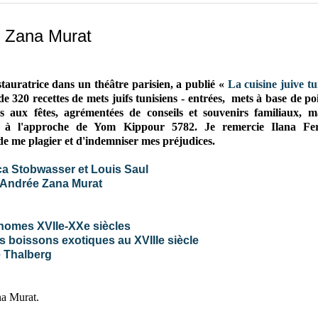
ée Zana Murat
tauratrice dans un théâtre parisien, a publié «
La cuisine juive t
 de 320 recettes de mets juifs tunisiens - entrées, mets à base de po
és aux fêtes, agrémentées de conseils et souvenirs familiaux, m
ié à l'approche de Yom Kippour 5782.
Je remercie Ilana Fe
de me plagier et d'indemniser mes préjudices.
ica Stobwasser et Louis Saul
r Andrée Zana Murat
onomes XVIIe-XXe siècles
s boissons exotiques au XVIIIe siècle
 Thalberg
na Murat.