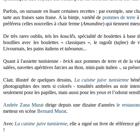
Parfois, on sursaute en lisant certaines recettes : par exemple, une
tarte aux fraises sans fraise. A la bintje, variété de
pommes de terre
à 
préférera celles nouvelles à chair ferme (
Amandine
) qui tiennent mieu
De très rares oublis, tels les
kouclês
, spécialité de boulettes à base 
bouillies avec les boulettes « classiques », le ragoût (
tajine
) de v
Livournais, les pains italiens et
tabounas
...
Quant à l'assiette tunisienne -
brick
aux pommes de terre et de la v
salées, navettes apéritives farcies au thon, mini-pain italien
-, sa prés
Clair, illustré de quelques dessins,
La cuisine juive tunisienne
bénéf
photographies des mets si colorés - tonalités ambrées au noir inte
seulement pour les papilles, mais aussi pour les yeux et l’odorat sensi
Andrée Zana Murat
dirige depuis une dizaine d'années
le restaura
metteur en scène
Bernard Murat
.
Avec
La cuisine juive tunisienne
, elle a signé un livre de référenc
!