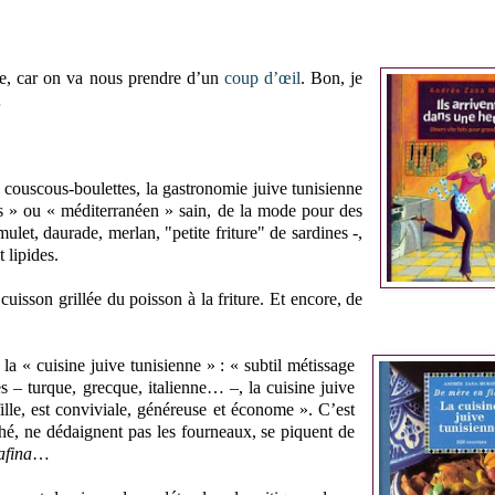
re, car on va nous prendre d’un
coup d’œil
. Bon, je
…
au couscous-boulettes, la gastronomie juive tunisienne
s » ou « méditerranéen » sain, de la mode pour des
mulet, daurade, merlan, "petite friture" de sardines -,
 lipides.
cuisson grillée du poisson à la friture. Et encore, de
la « cuisine juive tunisienne » : « subtil métissage
es – turque, grecque, italienne… –, la cuisine juive
 fille, est conviviale, généreuse et économe ». C’est
rché, ne dédaignent pas les fourneaux, se piquent de
afina
…