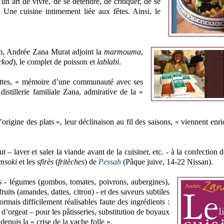
un art de vivre, de se détendre, de critiquer, de se
s. Une cuisine intimement liée aux fêtes. Ainsi, l
e
um, Andrée Zana Murat adjoint la
marmouma
,
rkod
), le complet de poisson et
lablabi
.
ecettes, « mémoire d’une communauté avec ses
distillerie familiale Zana, admirative de la «
.
rigine des plats », leur déclinaison au fil des saisons, « viennent enrich
 laver et saler la viande avant de la cuisiner, etc. - à la confection d
msoki
et les
sfirès
(
fritèches
) de
Pessah
(Pâque juive, 14-22 Nissan).
ns - légumes (gombos, tomates, poivrons, aubergines),
fruits (amandes, dattes, citron) - et des saveurs subtiles
rmais difficilement réalisables faute des ingrédients :
d’orgeat – pour les pâtisseries, substitution de boyaux
 depuis la « crise de la vache folle ».