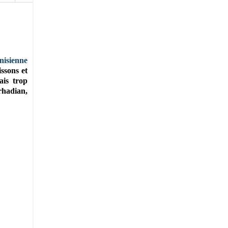
unisienne
issons et
ais trop
rhadian,