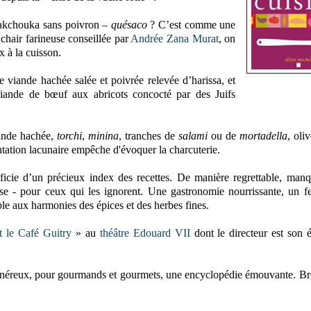
 chakchouka sans poivron –
quésaco
? C’est comme une
chair farineuse conseillée par
Andrée Zana Murat
, on
x à la cuisson.
de viande hachée salée et poivrée relevée d’harissa, et
iande de bœuf aux abricots concocté par des Juifs
iande hachée,
torchi
,
minina
, tranches de
salami
ou de
mortadella
, oli
entation lacunaire empêche d'évoquer la charcuterie.
icie d’un précieux index des recettes. De manière regrettable, man
nse - pour ceux qui les ignorent. Une gastronomie nourrissante, un f
ble aux harmonies des épices et des herbes fines.
nt le Café Guitry
» au
théâtre Edouard VII
dont le directeur est son 
e généreux, pour gourmands et gourmets, une encyclopédie émouvante. B