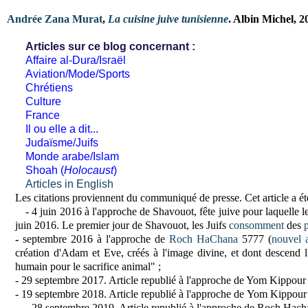
Andrée Zana Murat
,
La cuisine juive tunisienne
. Albin Michel, 
Articles sur ce blog concernant :
Affaire al-Dura/Israël
Aviation/Mode/Sports
Chrétiens
Culture
France
Il ou elle a dit...
Judaïsme/Juifs
Monde arabe/Islam
Shoah (
Holocaust
)
Articles in English
Les citations proviennent du communiqué de presse. Cet article a ét
- 4 juin 2016
à
l'approche de Shavouot, fête juive pour laquelle
juin 2016. L
e premier jour de Shavouot, les Juifs
consomment
des
-
septembre 2016 à l'approche de
Roch HaChana
5777 (
nouvel a
création d'Adam et Eve, créés à l'image divine, et dont descend l'
humain pour le sacrifice animal" ;
- 29 septembre 2017. Article republié
à l'approche de Yom Kippour
- 19 septembre 2018. Article republié à l'approche de
Yom Kippour 
- 28 septembre 2019.
Article republié à l'approche de Roch Hach