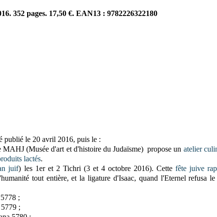
2016. 352 pages. 17,50 €. EAN13 : 9782226322180
é publié le 20 avril 2016
, puis le :
 le MAHJ (Musée d'art et d'histoire du Judaïsme) propose un
atelier culi
produits lactés
.
n juif
) les 1er et 2 Tichri (3 et 4 octobre 2016). Cette
fête
juive
rap
humanité tout entière, et l
a ligature d'Isaac, quand l'Eternel refusa le 
 5778 ;
5779 ;
ana 5780 ;