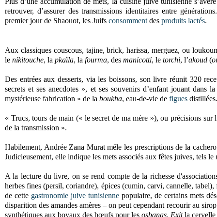
Plus d’une accumulation de mets, la cuisine juive tunisienne s’avère 
retrouver, d’assurer des transmissions identitaires entre génération
premier jour de Shaouot, les Juifs
consomment
des
produits lactés
.
Aux classiques couscous, tajine, brick, harissa, merguez, ou louko
le
nikitouche
, la
pkaïla
, la
fourma
, des
manicotti
, le
torchi
, l’
akoud
(
o
Des entrées aux desserts, via les boissons, son livre réunit 320 r
secrets et ses anecdotes », et ses souvenirs d’enfant jouant dans la 
mystérieuse fabrication » de la
boukha
, eau-de-vie de
figues
distillées
« Trucs, tours de main (« le secret de ma mère »), ou précisions sur l’o
de la transmission ».
Habilement, Andrée Zana Murat mêle les prescriptions de la cacherout –
Judicieusement, elle indique les mets associés aux fêtes juives, tels le
A la lecture du livre, on se rend compte de la richesse d'associatio
herbes fines (persil, coriandre), épices (cumin, carvi, cannelle, tabel), 
de cette
gastronomie juive tunisienne
populaire, de certains mets déso
disparition des amandes amères – on peut cependant recourir au sirop 
synthétiques aux boyaux des bœufs pour les
osbanas
.
Exit
la cervelle