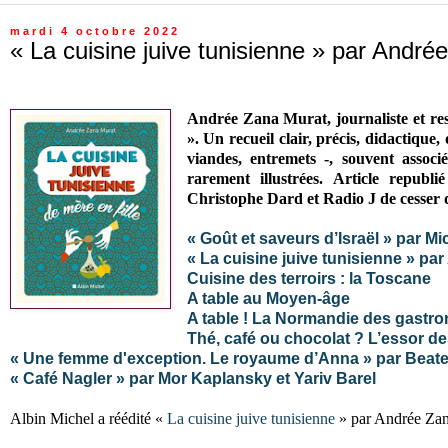
mardi 4 octobre 2022
« La cuisine juive tunisienne » par Andr
Andrée Zana Murat, journaliste et res
». Un recueil clair, précis, didactique,
viandes, entremets -, souvent associ
rarement illustrées.
Article republ
Christophe Dard et Radio J de cesser 
« Goût et saveurs d’Israël » par M
« La cuisine juive tunisienne » pa
Cuisine des terroirs : la Toscane
A table au Moyen-âge
A table ! La Normandie des gastr
Thé, café ou chocolat ? L’essor de
« Une femme d'exception. Le royaume d’Anna » par Beate
« Café Nagler » par Mor Kaplansky et Yariv Barel
Albin Michel a réédité «
La cuisine juive tunisienne
» par Andrée Za