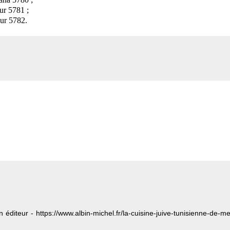
ur 5781 ;
our 5782
.
éditeur - https://www.albin-michel.fr/la-cuisine-juive-tunisienne-de-m