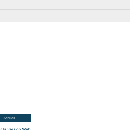
Accueil
er la version Web