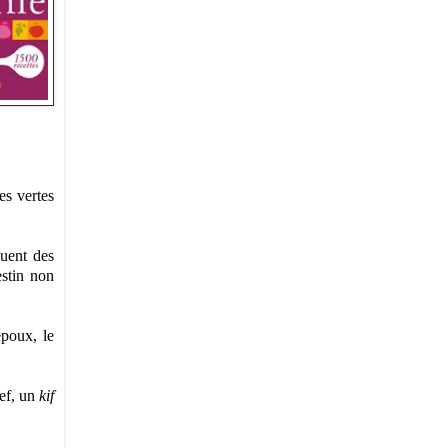
ves vertes
quent des
estin non
époux, le
ref, un
kif