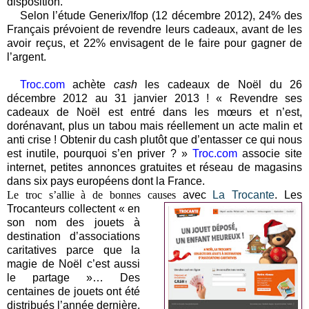
disposition.
Selon l’étude Generix/Ifop (12 décembre 2012),
24% des
Français prévoient de revendre leurs cadeaux
, avant de les
avoir reçus, et 22% envisagent de le faire pour gagner de
l’argent.
Troc.com
achète
cash
les cadeaux de Noël du 26
décembre 2012 au 31 janvier 2013 ! « Revendre ses
cadeaux de Noël est entré dans les mœurs et n’est,
dorénavant, plus un tabou mais réellement un acte malin et
anti crise ! Obtenir du cash plutôt que d’entasser ce qui nous
est inutile, pourquoi s’en priver ? »
Troc.com
associe site
internet, petites annonces gratuites et réseau de magasins
dans six pays européens dont la France.
Le troc s’allie à de bonnes causes
avec
La Trocante
. Les
Trocanteurs collectent « en
son nom des jouets à
destination d’associations
caritatives parce que la
magie de Noël c’est aussi
le partage »… Des
centaines de jouets ont été
distribués l’année dernière.