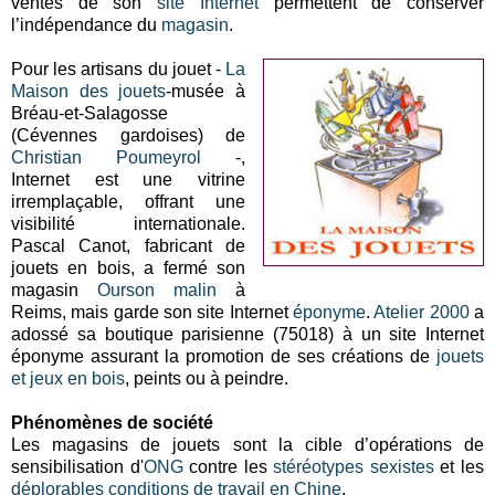
ventes de son
site Internet
permettent de conserver
l’indépendance du
magasin
.
Pour les artisans du jouet -
La
Maison des jouets
-musée à
Bréau-et-Salagosse
(Cévennes gardoises) de
Christian Poumeyrol
-,
Internet est une vitrine
irremplaçable, offrant une
visibilité internationale.
Pascal Canot, fabricant de
jouets en bois, a fermé son
magasin
Ourson malin
à
Reims, mais garde son site Internet
éponyme
.
Atelier 2000
a
adossé sa boutique parisienne (75018) à un site Internet
éponyme assurant la promotion de ses créations de
jouets
et jeux en bois
, peints ou à peindre.
Phénomènes de société
Les magasins de jouets sont la cible d’opérations de
sensibilisation d'
ONG
contre les
stéréotypes sexistes
et les
déplorables conditions de travail en Chine
.