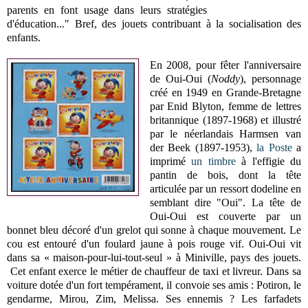
parents en font usage dans leurs stratégies
d'éducation..." Bref, des jouets contribuant à la socialisation des
enfants.
En 2008, pour fêter l'anniversaire
de Oui-Oui (
Noddy
), personnage
créé en 1949 en Grande-Bretagne
par Enid Blyton, femme de lettres
britannique (1897-1968) et illustré
par le néerlandais Harmsen van
der Beek (1897-1953),
la Poste
a
imprimé
un timbre
à l'effigie du
pantin de bois, dont la tête
articulée par un ressort dodeline en
semblant dire "Oui". La tête de
Oui-Oui est couverte par un
bonnet bleu décoré d'un grelot qui sonne à chaque mouvement. Le
cou est entouré d'un foulard jaune à pois rouge vif. Oui-Oui vit
dans sa « maison-pour-lui-tout-seul » à Miniville, pays des jouets.
Cet enfant exerce le métier de chauffeur de taxi et livreur. Dans sa
voiture dotée d'un fort tempérament, il convoie ses amis : Potiron, le
gendarme, Mirou, Zim, Melissa. Ses ennemis ? Les farfadets