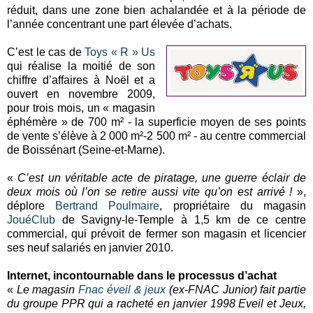
réduit, dans une zone bien achalandée et à la période de
l’année concentrant une part élevée d’achats.
C’est le cas de
Toys « R » Us
qui réalise la moitié de son
chiffre d’affaires à Noël et a
ouvert en novembre 2009,
pour trois mois, un « magasin
éphémère » de 700 m² - la superficie moyen de ses points
de vente s’élève à 2 000 m²-2 500 m² - au centre commercial
de Boissénart (Seine-et-Marne).
«
C’est un véritable acte de piratage, une guerre éclair de
deux mois où l’on se retire aussi vite qu’on est arrivé !
»,
déplore
Bertrand Poulmaire
, propriétaire du magasin
JouéClub
de Savigny-le-Temple à 1,5 km de ce centre
commercial, qui prévoit de fermer son magasin et licencier
ses neuf salariés en janvier 2010.
Internet, incontournable dans le processus d’achat
«
Le magasin
Fnac éveil & jeux
(ex-FNAC Junior) fait partie
du groupe PPR qui a racheté en janvier 1998 Eveil et Jeux,