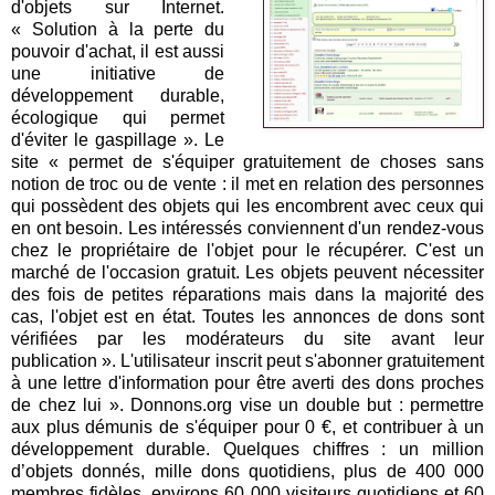
d'objets sur Internet.
« Solution à la perte du
pouvoir d'achat, il est aussi
une initiative de
développement durable,
écologique qui permet
d'éviter le gaspillage ».
Le
site « permet de s'équiper gratuitement de choses sans
notion de troc ou de vente : il met en relation des personnes
qui possèdent des objets qui les encombrent avec ceux qui
en ont besoin. Les intéressés conviennent d'un rendez-vous
chez le propriétaire de l'objet pour le récupérer. C'est un
marché de l'occasion
gratuit
. Les objets peuvent nécessiter
des fois de petites réparations mais dans la majorité des
cas, l'objet est en état. Toutes les annonces de dons sont
vérifiées par les modérateurs du site avant leur
publication ». L'utilisateur inscrit peut s'abonner gratuitement
à une lettre d'information pour être averti des dons proches
de chez lui ».
Donnons.org vise un double but :
permettre
aux plus démunis de s'équiper pour 0 €
, et contribuer à un
développement durable
. Quelques chiffres : un million
d’objets donnés, mille dons quotidiens, plus de 400 000
membres fidèles, environs 60 000 visiteurs quotidiens et 60