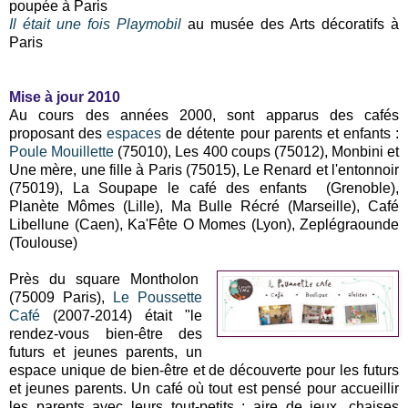
poupée à Paris
Il était une fois Playmobil
au musée des Arts décoratifs à
Paris
Mise à jour 2010
Au cours des années 2000, sont apparus des cafés
proposant des
espaces
de détente pour parents et enfants :
Poule Mouillette
(75010), Les 400 coups (75012), Monbini et
Une mère, une fille à Paris (75015), Le Renard et l'entonnoir
(75019), La Soupape le café des enfants (Grenoble),
Planète Mômes (Lille), Ma Bulle Récré (Marseille), Café
Libellune (Caen), Ka'Fête O Momes (Lyon), Zeplégraounde
(Toulouse)
Près du square Montholon
(75009 Paris),
Le Poussette
Café
(2007-2014) était "le
rendez-vous bien-être des
futurs et jeunes parents, un
espace unique de bien-être et de découverte pour les futurs
et jeunes parents. Un café où tout est pensé pour accueillir
les parents avec leurs tout-petits : aire de jeux, chaises