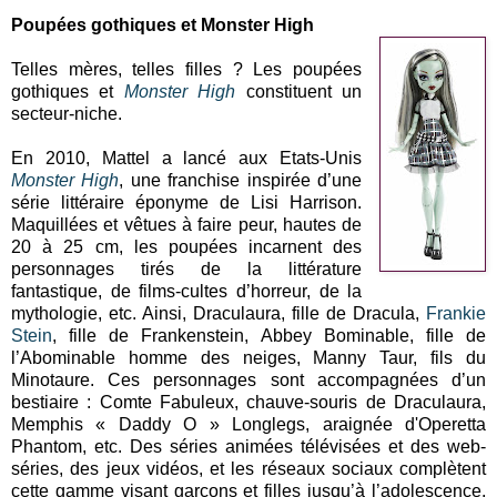
Poupées gothiques et Monster High
Telles mères, telles filles ? Les poupées
gothiques et
Monster High
constituent un
secteur-niche.
En 2010, Mattel a lancé aux Etats-Unis
Monster High
, une franchise inspirée d’une
série littéraire éponyme de Lisi Harrison.
Maquillées et vêtues à faire peur, hautes de
20 à 25 cm, les poupées incarnent des
personnages tirés de la littérature
fantastique, de films-cultes d’horreur, de la
mythologie, etc. Ainsi, Draculaura, fille de Dracula,
Frankie
Stein
, fille de Frankenstein, Abbey Bominable, fille de
l’Abominable homme des neiges, Manny Taur, fils du
Minotaure. Ces personnages sont accompagnées d’un
bestiaire : Comte Fabuleux, chauve-souris de Draculaura,
Memphis « Daddy O » Longlegs, araignée d'Operetta
Phantom, etc. Des séries animées télévisées et des web-
séries, des jeux vidéos, et les réseaux sociaux complètent
cette gamme visant garçons et filles jusqu’à l’adolescence,