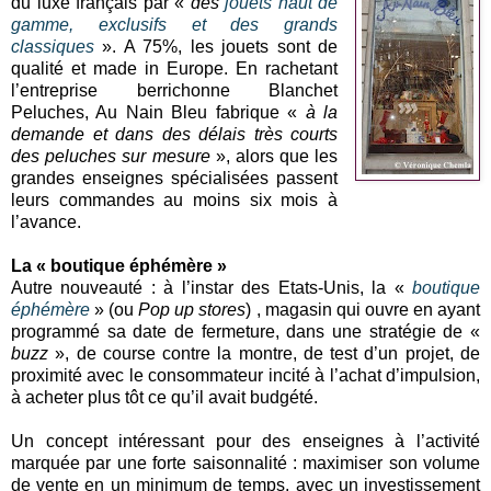
du luxe français par «
des
jouets haut de
gamme, exclusifs et des grands
classiques
». A 75%, les jouets sont de
qualité et made in Europe. En rachetant
l’entreprise berrichonne Blanchet
Peluches, Au Nain Bleu fabrique «
à la
demande et dans des délais très courts
des peluches sur mesure
», alors que les
grandes enseignes spécialisées passent
leurs commandes au moins six mois à
l’avance.
La « boutique éphémère »
Autre nouveauté : à l’instar des Etats-Unis, la «
boutique
éphémère
» (ou
Pop up stores
) , magasin qui ouvre en ayant
programmé sa date de fermeture, dans une stratégie de «
buzz
», de course contre la montre, de test d’un projet, de
proximité avec le consommateur incité à l’achat d’impulsion,
à acheter plus tôt ce qu’il avait budgété.
Un concept intéressant pour des enseignes à l’activité
marquée par une forte saisonnalité : maximiser son volume
de vente en un minimum de temps, avec un investissement