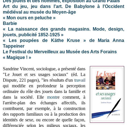
Des jouets et des hommes, exposition au Grand Palais
Art du jeu, jeu dans l'art. De Babylone à l'Occident
médiéval au musée du Moyen-âge
« Mon ours en peluche »
Barbie
« La naissance des grands magasins. Mode, design,
jouets, publicité 1852-1925 »
« Les poupées de Käthe Kruse » de Maria Anna
Tappeiner
Le Festival du Merveilleux au Musée des Arts Forains
« Magique ! »
Sandrine Vincent, sociologue, a présenté dans
"Le Jouet et ses usages sociaux" (éd. La
Dispute, 221 pages), "les résultats d'un
travail
qui modifie en profondeur la perception
ordinaire du rôle des jouets dans la famille et
dans la société. Elle
montr
e comment, à
l'arrière-plan des échanges affectifs, ils
contribuent, par exemple, à la construction
des rapports familiaux ou à la production des
identités de sexe, ou encore de quelle façon,
différenciée selon les milieux sociaux, les