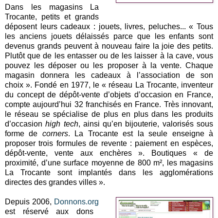
Dans les magasins La
Trocante, petits et grands
déposent leurs cadeaux
: jouets, livres, peluches... « Tous
les anciens jouets délaissés parce que les enfants sont
devenus grands peuvent à nouveau faire la joie des petits.
Plutôt que de les entasser ou de les laisser à la cave, vous
pouvez les déposer ou les proposer à la vente. Chaque
magasin donnera les cadeaux à l’association de son
choix ». Fondé en 1977, le « réseau La Trocante, inventeur
du concept de dépôt-vente d’objets d’occasion en France,
compte aujourd’hui
32 franchisés
en France. Très innovant,
le réseau se spécialise de plus en plus dans les produits
d’occasion
high tech
, ainsi qu’en bijouterie, valorisés sous
forme de
corners
. La Trocante est la seule enseigne à
proposer
trois formules de revente
: paiement en espèces,
dépôt-vente, vente aux enchères ». Boutiques «
de
proximité
, d’une surface moyenne de
800 m²
, les magasins
La Trocante sont implantés dans les agglomérations
directes des grandes villes ».
Depuis 2006,
D
onnons.org
est réservé aux dons