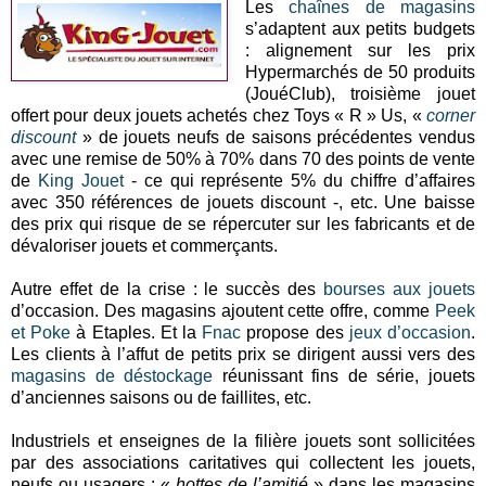
Les
chaînes de magasins
s’adaptent aux petits budgets
: alignement sur les prix
Hypermarchés de 50 produits
(JouéClub), troisième jouet
offert pour deux jouets achetés chez Toys « R » Us, «
corner
discount
» de jouets neufs de saisons précédentes vendus
avec une remise de 50% à 70% dans 70 des points de vente
de
King Jouet
- ce qui représente 5% du chiffre d’affaires
avec 350 références de jouets discount -, etc. Une baisse
des prix qui risque de se répercuter sur les fabricants et de
dévaloriser jouets et commerçants.
Autre effet de la crise : le succès des
bourses aux jouets
d’occasion. Des magasins ajoutent cette offre, comme
Peek
et Poke
à Etaples. Et la
Fnac
propose des
jeux d’occasion
.
Les clients à l’affut de petits prix se dirigent aussi vers des
magasins de déstockage
réunissant fins de série, jouets
d’anciennes saisons ou de faillites, etc.
Industriels et enseignes de la filière jouets sont sollicitées
par des associations caritatives qui collectent les jouets,
neufs ou usagers : «
hottes de l’amitié
» dans les magasins