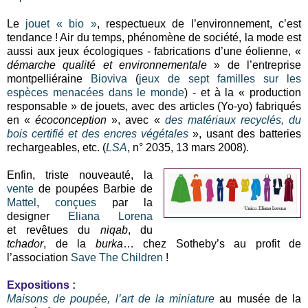
Le
jouet « bio »
, respectueux de l’environnement, c’est
tendance ! Air du temps, phénomène de société, la mode est
aussi aux jeux écologiques - fabrications d’une éolienne, «
démarche qualité et environnementale
» de l’entreprise
montpelliéraine
Bioviva
(
jeux de sept familles sur les
espèces menacées dans le monde
) - et à la « production
responsable » de jouets, avec des articles (Yo-yo) fabriqués
en «
écoconception
», avec «
des matériaux recyclés, du
bois certifié et des encres végétales
», usant des batteries
rechargeables, etc. (
LSA
, n° 2035, 13 mars 2008).
Enfin, triste nouveauté, la
vente
de poupées Barbie de
Mattel
,
conçues
par la
designer
Eliana Lorena
et revêtues du
niqab
, du
tchador
, de la
burka
… chez Sotheby’s au profit de
l’association
Save The Children
!
Expositions :
Maisons de poupée, l’art de la miniature
au musée de la