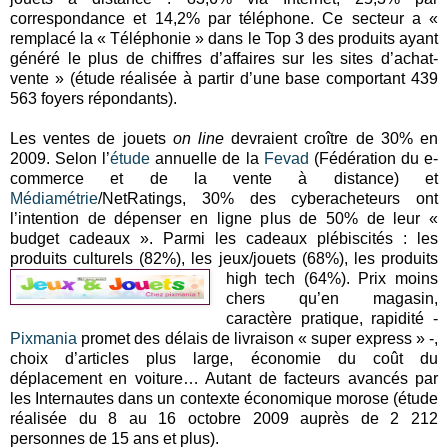
correspondance et 14,2% par téléphone. Ce secteur a «
remplacé la « Téléphonie » dans le Top 3 des produits ayant
généré le plus de chiffres d’affaires sur les sites d’achat-
vente » (étude réalisée à partir d’une base comportant 439
563 foyers répondants).
Les ventes de jouets
on line
devraient croître de 30% en
2009. Selon l’
étude
annuelle de la
Fevad
(Fédération du e-
commerce et de la vente à distance) et
Médiamétrie
/NetRatings, 30% des cyberacheteurs ont
l’intention de dépenser en ligne plus de 50% de leur «
budget cadeaux ». Parmi les cadeaux plébiscités : les
produits culturels (82%), les jeux/jouets (68%), les produits
high tech (64%).
Prix moins
chers qu’en magasin,
caractère pratique, rapidité -
Pixmania
promet des délais de livraison « super express » -,
choix d’articles plus large, économie du coût du
déplacement en voiture… Autant de facteurs avancés par
les Internautes dans un contexte économique morose (étude
réalisée du 8 au 16 octobre 2009 auprès de 2 212
personnes de 15 ans et plus).