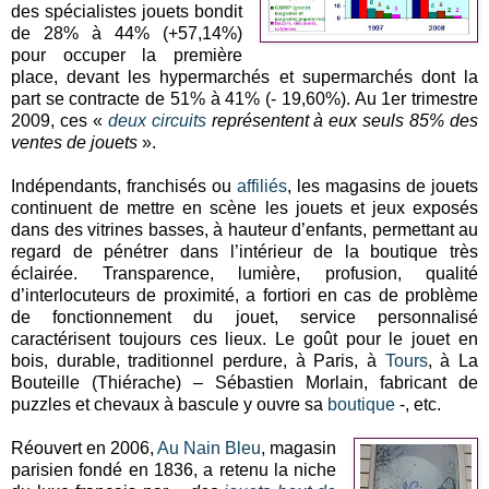
des spécialistes jouets bondit
de 28% à 44% (+57,14%)
pour occuper la première
place, devant les hypermarchés et supermarchés dont la
part se contracte de 51% à 41% (- 19,60%). Au 1er trimestre
2009, ces «
deux circuits
représentent à eux seuls 85% des
ventes de jouets
».
Indépendants, franchisés ou
affiliés
, les magasins de jouets
continuent de mettre en scène les jouets et jeux exposés
dans des vitrines basses, à hauteur d’enfants, permettant au
regard de pénétrer dans l’intérieur de la boutique très
éclairée. Transparence, lumière, profusion, qualité
d’interlocuteurs de proximité, a fortiori en cas de problème
de fonctionnement du jouet, service personnalisé
caractérisent toujours ces lieux. Le goût pour le jouet en
bois, durable, traditionnel perdure, à Paris, à
Tours
, à La
Bouteille (Thiérache) – Sébastien Morlain, fabricant de
puzzles et chevaux à bascule y ouvre sa
boutique
-, etc.
Réouvert en 2006,
Au Nain Bleu
, magasin
parisien fondé en 1836, a retenu la niche