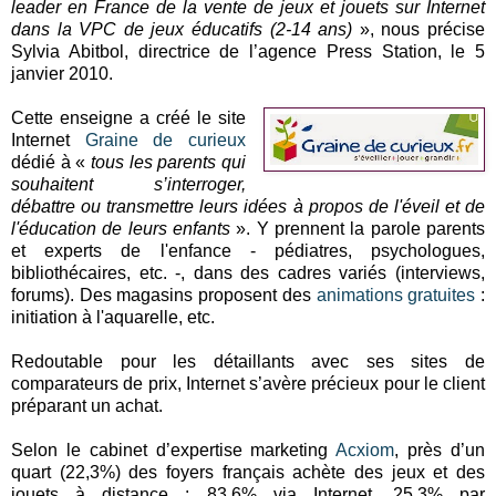
leader en France de la vente de jeux et jouets sur Internet
dans la VPC de jeux éducatifs (2-14 ans)
», nous précise
Sylvia Abitbol, directrice de l’agence Press Station, le 5
janvier 2010.
Cette enseigne a créé le site
Internet
Graine de curieux
dédié à «
tous les parents qui
souhaitent s’interroger,
débattre ou transmettre leurs idées à propos de l'éveil et de
l'éducation de leurs enfants
». Y prennent la parole parents
et experts de l'enfance - pédiatres, psychologues,
bibliothécaires, etc. -, dans des cadres variés (interviews,
forums). Des magasins proposent des
animations gratuites
:
initiation à l'aquarelle, etc.
Redoutable pour les détaillants avec ses sites de
comparateurs de prix, Internet s’avère précieux pour le client
préparant un achat.
Selon le cabinet d’expertise marketing
Acxiom
, près d’un
quart (22,3%) des foyers français achète des jeux et des
jouets à distance : 83,6% via Internet, 25,3% par