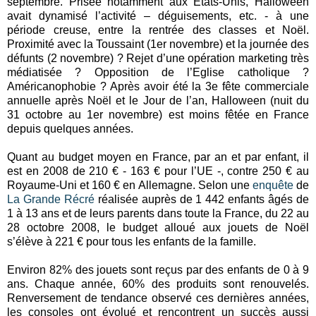
septembre. Prisée notamment aux Etats-Unis, Halloween
avait dynamisé l’activité – déguisements, etc. - à une
période creuse, entre la rentrée des classes et Noël.
Proximité avec la Toussaint (1er novembre) et la journée des
défunts (2 novembre) ? Rejet d’une opération marketing très
médiatisée ? Opposition de l’Eglise catholique ?
Américanophobie ? Après avoir été la 3e fête commerciale
annuelle après Noël et le Jour de l’an, Halloween (nuit du
31 octobre au 1er novembre) est moins fêtée en France
depuis quelques années.
Quant au budget moyen en France, par an et par enfant, il
est en 2008 de 210 € - 163 € pour l’UE -, contre 250 € au
Royaume-Uni et 160 € en Allemagne. Selon une
enquête
de
La Grande Récré
réalisée auprès de 1 442 enfants âgés de
1 à 13 ans et de leurs parents dans toute la France, du 22 au
28 octobre 2008, le budget alloué aux jouets de Noël
s’élève à 221 € pour tous les enfants de la famille.
Environ 82% des jouets sont reçus par des enfants de 0 à 9
ans. Chaque année, 60% des produits sont renouvelés.
Renversement de tendance observé ces dernières années,
les consoles ont évolué et rencontrent un succès aussi