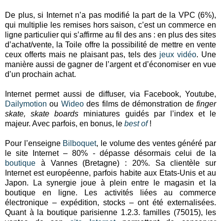
De plus, si Internet n’a pas modifié la part de la VPC (6%),
qui multiplie les remises hors saison, c’est un commerce en
ligne particulier qui s’affirme au fil des ans : en plus des sites
d’achat/vente, la Toile offre la possibilité de mettre en vente
ceux offerts mais ne plaisant pas, tels des
jeux vidéo
. Une
manière aussi de gagner de l’argent et d’économiser en vue
d’un prochain achat.
Internet permet aussi de diffuser, via Facebook, Youtube,
Dailymotion
ou
Wideo
des films de démonstration de
finger
skate, skate boards
miniatures guidés par l’index et le
majeur. Avec parfois, en bonus, le
best
of
!
Pour l’enseigne
Bilboquet
, le volume des ventes généré par
le site Internet – 80% - dépasse désormais celui de la
boutique
à Vannes (Bretagne) : 20%. Sa clientèle sur
Internet est européenne, parfois habite aux Etats-Unis et au
Japon. La synergie joue à plein entre le magasin et la
boutique en ligne. Les activités liées au commerce
électronique – expédition, stocks – ont été externalisées.
Quant à la boutique parisienne 1.2.3. familles (75015), les