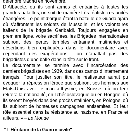
défendre Madrid en novembre.
D’Albacete, où ils sont armés et entraînés à toutes les
grandes batailles, on suit de manière très réaliste ces unités
étrangères. Le point d’orgue étant la bataille de Guadalajara
où s’affrontent les soldats de Mussolini et les volontaires
italiens de la brigade Garibaldi. Toujours engagées en
première ligne, voire sacrifiées, les Brigades internationales
subiront des pertes terribles entraînant mutineries et
désertions bien expliquées dans le documentaire avec
cependant des exagérations : on n’abattait pas des
brigadistes d’une balle dans la tête sur le front.
Le documentaire se termine avec l’incarcération des
derniers brigadistes en 1939, dans des camps d’internement
français. Pour justifier son titre, le réalisateur aurait pu
évoquer la répression féroce que subiront ses hommes aux
Etats-Unis avec le maccarthysme, en Suisse, où on leur
retirera la nationalité, en Tchécoslovaquie ou en Hongrie, où
ils seront broyés dans des procès staliniens, en Pologne, où
ils subiront de honteuses campagnes antisémites. Et leur
rôle essentiel dans la résistance au nazisme, en France et
ailleurs. » –
Le Monde
"L'Héritage de la Guerre civile"