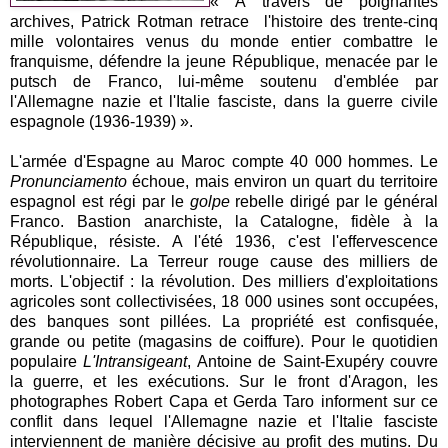
« À travers de poignantes
archives, Patrick Rotman retrace l'histoire des trente-cinq
mille volontaires venus du monde entier combattre le
franquisme, défendre la jeune République, menacée par le
putsch de Franco, lui-même soutenu d'emblée par
l'Allemagne nazie et l'Italie fasciste, dans la guerre civile
espagnole (1936-1939) ».
L'armée d'Espagne au Maroc compte 40 000 hommes. Le
Pronunciamento
échoue, mais environ un quart du territoire
espagnol est régi par le
golpe
rebelle dirigé par le général
Franco. Bastion anarchiste, la Catalogne, fidèle à la
République, résiste. A l'été 1936, c'est l'effervescence
révolutionnaire. La Terreur rouge cause des milliers de
morts. L'objectif : la révolution. Des milliers d'exploitations
agricoles sont collectivisées, 18 000 usines sont occupées,
des banques sont pillées. La propriété est confisquée,
grande ou petite (magasins de coiffure). Pour le quotidien
populaire
L'Intransigeant
, Antoine de Saint-Exupéry couvre
la guerre, et les exécutions. Sur le front d'Aragon, les
photographes Robert Capa et Gerda Taro informent sur ce
conflit dans lequel l'Allemagne nazie et l'Italie fasciste
interviennent de manière décisive au profit des mutins. Du