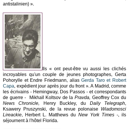
antistalinien) ».
Ils « ont peut-être vu aussi les clichés
incroyables qu'un couple de jeunes photographes, Gerta
Pohorylle et Endre Friedmann, alias
Gerda Taro et Robert
Capa
, expédient jour après jour du front ». A Madrid, comme
les écrivains - Hemingway, Dos Passos - et correspondants
de guerre - Mikhaïl Koltsov de la
Pravda,
Geoffrey Cox du
News Chronicle,
Henry Buckley, du
Daily Telegraph
,
Ksawery Pruszynski, de la revue polonaise
Wiadomosci
Lireackie
, Herbert L. Matthews du
New York Times
-, ils
séjournent à l'hôtel Florida.