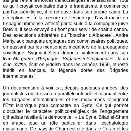
sanglant entre les forces démocratiques et le fascisme." Tout
ce qu'il croyait combattre dans le franquisme, à commencer
par l'antisémitisme, il le retrouve dans son propre camp. La
déception est à la mesure de l'espoir qui l'avait mené en
Espagne: immense. Affecté par la suite à la compagnie juive
Botwin, il sera envoyé au front pour servir de chair à canon.
Des exécutions arbitraires du "boucher d'Albacete", André
Marty, aux banquets orgiaques des commissaires politiques,
en passant par les mensonges meurtriers de la propagande
soviétique, Sygmunt Stein dénonce violemment dans son
livre
Ma guerre d'Espagne : Brigades internationales : la fin
d'un mythe
, écrit en yiddish dans les années 1950, et resté
inédit en français, la légende dorée des Brigades
internationales".
Un documentaire à voir car, depuis quelques années, des
journalistes ont dressé un parallèle infondé et infamant entre
les Brigades internationales et les musulmans rejoignant
l’Etat islamique pour combattre en Syrie. Ce qui permet
d’occulter le caractère politico-religieux de l’engagement
djihadiste hostile à la démocratie : « La Syrie, Bilad el-Sham
en arabe, joue un rôle particulier dans l'eschatologie
musulmane. Ce pays de Cham est cité dans le Coran et les