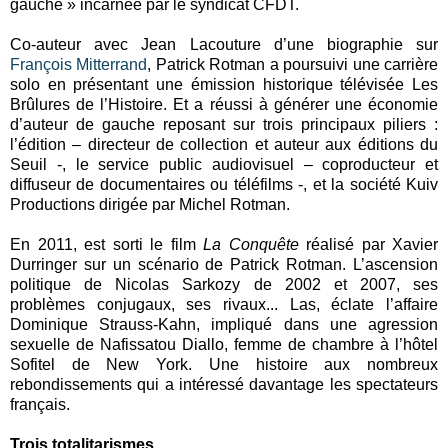
gauche » incarnée par le syndicat CFDT.
Co-auteur avec Jean Lacouture d’une biographie sur
François Mitterrand
, Patrick Rotman a poursuivi une carrière
solo en présentant une émission historique télévisée Les
Brûlures de l’Histoire. Et a réussi à générer une économie
d’auteur de gauche reposant sur trois principaux piliers :
l’édition – directeur de collection et auteur aux éditions du
Seuil -, le service public audiovisuel – coproducteur et
diffuseur de documentaires ou téléfilms -, et la société Kuiv
Productions dirigée par Michel Rotman.
En 2011, est sorti le film
La Conquête
réalisé par Xavier
Durringer sur un scénario de Patrick Rotman. L’ascension
politique de Nicolas Sarkozy de 2002 et 2007, ses
problèmes conjugaux, ses rivaux... Las, éclate l’affaire
Dominique Strauss-Kahn, impliqué dans une agression
sexuelle de Nafissatou Diallo, femme de chambre à l’hôtel
Sofitel de New York. Une histoire aux nombreux
rebondissements qui a intéressé davantage les spectateurs
français.
Trois totalitarismes