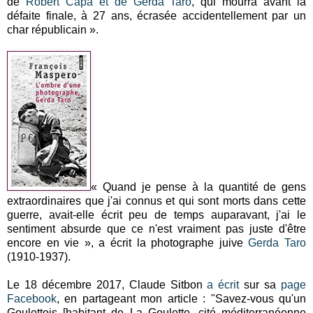
de
Robert Capa et de Gerda Taro
, qui mourra avant la
défaite finale, à 27 ans, écrasée accidentellement par un
char républicain ».
« Quand je pense à la quantité de gens
extraordinaires que j'ai connus et qui sont morts dans cette
guerre, avait-elle écrit peu de temps auparavant, j'ai le
sentiment absurde que ce n'est vraiment pas juste d'être
encore en vie », a écrit la photographe juive
Gerda Taro
(1910-1937).
Le 18 décembre 2017, Claude Sitbon
a écrit
sur sa
page
Facebook
, en partageant mon article : "Savez-vous qu'un
Goulettois [habitant de La Goulette, cité méditerranéenne