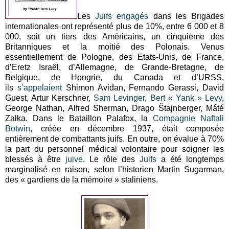
Les
Juifs
engagés
dans les Brigades
internationales ont représenté plus de 10%, entre 6 000 et 8
000, soit un tiers des Américains, un cinquième des
Britanniques et la moitié des Polonais. Venus
essentiellement de Pologne, des Etats-Unis, de France,
d’Eretz Israël, d’Allemagne, de Grande-Bretagne, de
Belgique, de Hongrie, du Canada et d’URSS,
ils
s’appelaient
Shimon Avidan, Fernando Gerassi, David
Guest, Artur Kerschner,
Sam Levinger
,
Bert « Yank » Levy
,
George Nathan, Alfred Sherman, Drago Štajnberger, Máté
Zalka. Dans le Bataillon Palafox, la
Compagnie Naftali
Botwin
, créée en décembre 1937, était composée
entièrement de combattants juifs. En outre, on évalue à 70%
la part du personnel médical volontaire pour soigner les
blessés à être
juive
. Le rôle des
Juifs
a été longtemps
marginalisé en raison, selon l’historien Martin Sugarman,
des « gardiens de la mémoire » staliniens.