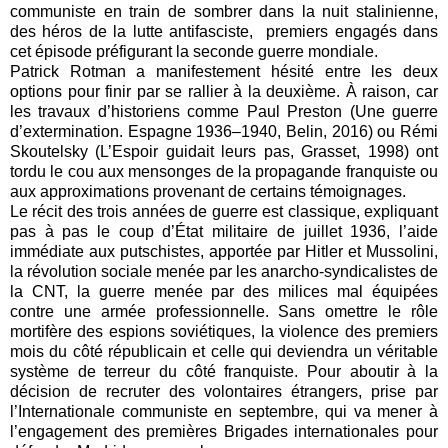
communiste en train de sombrer dans la nuit stalinienne,
des héros de la lutte antifasciste, premiers engagés dans
cet épisode préfigurant la seconde guerre mondiale.
Patrick Rotman a manifestement hésité entre les deux
options pour finir par se rallier à la deuxième. À raison, car
les travaux d’historiens comme Paul Preston (Une guerre
d’extermination. Espagne 1936–1940, Belin, 2016) ou Rémi
Skoutelsky (L’Espoir guidait leurs pas, Grasset, 1998) ont
tordu le cou aux mensonges de la propagande franquiste ou
aux approximations provenant de certains témoignages.
Le récit des trois années de guerre est classique, expliquant
pas à pas le coup d’État militaire de juillet 1936, l’aide
immédiate aux putschistes, apportée par Hitler et Mussolini,
la révolution sociale menée par les anarcho-syndicalistes de
la CNT, la guerre menée par des milices mal équipées
contre une armée professionnelle. Sans omettre le rôle
mortifère des espions soviétiques, la violence des premiers
mois du côté républicain et celle qui deviendra un véritable
système de terreur du côté franquiste. Pour aboutir à la
décision de recruter des volontaires étrangers, prise par
l’Internationale communiste en septembre, qui va mener à
l’engagement des premières Brigades internationales pour