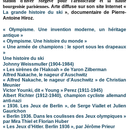
station d'hiver Megève pour l'aristocratie et la haute
bourgeoisie parisiennes.
Arte diffuse sur son site Internet «
La grande histoire du ski
», documentaire de Pierre-
Antoine Hiroz.
« Olympisme. Une invention moderne, un héritage
antique »
« Olympisme. Une histoire du monde »
« Une armée de champions : le sport sous les drapeaux
»
Une histoire du ski
Johnny Weissmuller (1904-1984)
« Les sirènes de l’Hakoah » de Yaron Zilberman
Alfred Nakache, le nageur d'Auschwitz
« Alfred Nakache, le nageur d’Auschwitz » de Christian
Meunier
Victor Younki, dit « Young » Perez (1911-1945)
Albert Richter (1912-1940), champion cycliste allemand
anti-nazi
« 1936. Les Jeux de Berlin », de Serge Viallet et Julien
Gaurichon
« Berlin 1936. Dans les coulisses des Jeux olympiques »
par Mira Thiel et Florian Huber
« Les Jeux d’Hitler. Berlin 1936 », par Jérôme Prieur