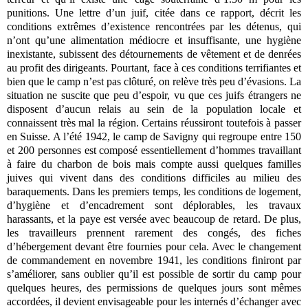
punitions. Une lettre d’un juif, citée dans ce rapport, décrit les
conditions extrêmes d’existence rencontrées par les détenus, qui
n’ont qu’une alimentation médiocre et insuffisante, une hygiène
inexistante, subissent des détournements de vêtement et de denrées
au profit des dirigeants. Pourtant, face à ces conditions terrifiantes et
bien que le camp n’est pas clôturé, on relève très peu d’évasions. La
situation ne suscite que peu d’espoir, vu que ces juifs étrangers ne
disposent d’aucun relais au sein de la population locale et
connaissent très mal la région. Certains réussiront toutefois à passer
en Suisse. A l’été 1942, le camp de Savigny qui regroupe entre 150
et 200 personnes est composé essentiellement d’hommes travaillant
à faire du charbon de bois mais compte aussi quelques familles
juives qui vivent dans des conditions difficiles au milieu des
baraquements. Dans les premiers temps, les conditions de logement,
d’hygiène et d’encadrement sont déplorables, les travaux
harassants, et la paye est versée avec beaucoup de retard. De plus,
les travailleurs prennent rarement des congés, des fiches
d’hébergement devant être fournies pour cela. Avec le changement
de commandement en novembre 1941, les conditions finiront par
s’améliorer, sans oublier qu’il est possible de sortir du camp pour
quelques heures, des permissions de quelques jours sont mêmes
accordées, il devient envisageable pour les internés d’échanger avec