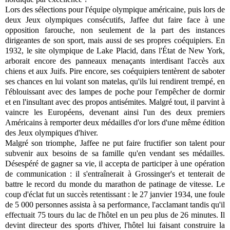
Lors des sélections pour l'équipe olympique américaine, puis lors de
deux Jeux olympiques consécutifs, Jaffee dut faire face à une
opposition farouche, non seulement de la part des instances
dirigeantes de son sport, mais aussi de ses propres coéquipiers. En
1932, le site olympique de Lake Placid, dans l'État de New York,
arborait encore des panneaux menaçants interdisant l'accès aux
chiens et aux Juifs. Pire encore, ses coéquipiers tentèrent de saboter
ses chances en lui volant son matelas, qu'ils lui rendirent trempé, en
l'éblouissant avec des lampes de poche pour l'empêcher de dormir
et en l'insultant avec des propos antisémites. Malgré tout, il parvint à
vaincre les Européens, devenant ainsi l'un des deux premiers
Américains à remporter deux médailles d'or lors d'une même édition
des Jeux olympiques d'hiver.
Malgré son triomphe, Jaffee ne put faire fructifier son talent pour
subvenir aux besoins de sa famille qu'en vendant ses médailles.
Désespéré de gagner sa vie, il accepta de participer à une opération
de communication : il s'entraînerait à Grossinger's et tenterait de
battre le record du monde du marathon de patinage de vitesse. Le
coup d'éclat fut un succès retentissant : le 27 janvier 1934, une foule
de 5 000 personnes assista à sa performance, l'acclamant tandis qu'il
effectuait 75 tours du lac de l'hôtel en un peu plus de 26 minutes. Il
devint directeur des sports d'hiver, l'hôtel lui faisant construire la