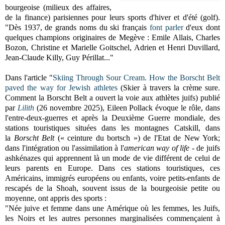
bourgeoise (milieux des affaires,
de la finance) parisiennes pour leurs sports d'hiver et d'été (golf).
"Dès 1937, de grands noms du ski français
font parler
d'eux dont
quelques champions originaires de Megève : Emile Allais, Charles
Bozon, Christine et Marielle Goitschel, Adrien et Henri Duvillard,
Jean-Claude Killy, Guy Périllat..."
Dans l'article "
Skiing Through Sour Cream. How the Borscht Belt
paved the way for Jewish athletes
(Skier à travers la crème sure.
Comment la Borscht Belt a ouvert la voie aux athlètes juifs) publié
par
Lilith
(26 novembre 2025), Eileen Pollack évoque le rôle, dans
l'entre-deux-guerres et après la Deuxième Guerre mondiale, des
stations touristiques situées dans les montagnes Catskill, dans
la
Borscht Belt
(« ceinture du bortsch ») de l'Etat de New York;
dans l'intégration ou l'assimilation à l'
american way of life
- de juifs
ashkénazes qui apprennent là un mode de vie différent
de celui de
leurs parents en Europe. Dans ces stations touristiques, ces
Américains, immigrés européens ou enfants, voire petits-enfants de
rescapés de la Shoah, souvent issus de la bourgeoisie petite ou
moyenne, ont appris des sports :
"Née juive et femme dans une Amérique où les femmes, les Juifs,
les Noirs et les autres personnes marginalisées commençaient à