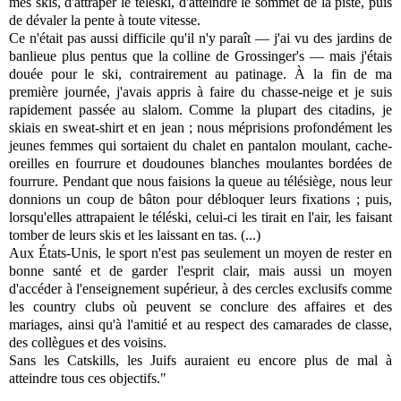
mes skis, d'attraper le téléski, d'atteindre le sommet de la piste, puis
de dévaler la pente à toute vitesse.
Ce n'était pas aussi difficile qu'il n'y paraît — j'ai vu des jardins de
banlieue plus pentus que la colline de Grossinger's — mais j'étais
douée pour le ski, contrairement au patinage. À la fin de ma
première journée, j'avais appris à faire du chasse-neige et je suis
rapidement passée au slalom. Comme la plupart des citadins, je
skiais en sweat-shirt et en jean ; nous méprisions profondément les
jeunes femmes qui sortaient du chalet en pantalon moulant, cache-
oreilles en fourrure et doudounes blanches moulantes bordées de
fourrure. Pendant que nous faisions la queue au télésiège, nous leur
donnions un coup de bâton pour débloquer leurs fixations ; puis,
lorsqu'elles attrapaient le téléski, celui-ci les tirait en l'air, les faisant
tomber de leurs skis et les laissant en tas. (...)
Aux États-Unis, le sport n'est pas seulement un moyen de rester en
bonne santé et de garder l'esprit clair, mais aussi un moyen
d'accéder à l'enseignement supérieur, à des cercles exclusifs comme
les country clubs où peuvent se conclure des affaires et des
mariages, ainsi qu'à l'amitié et au respect des camarades de classe,
des collègues et des voisins.
Sans les Catskills, les Juifs auraient eu encore plus de mal à
atteindre tous ces objectifs."