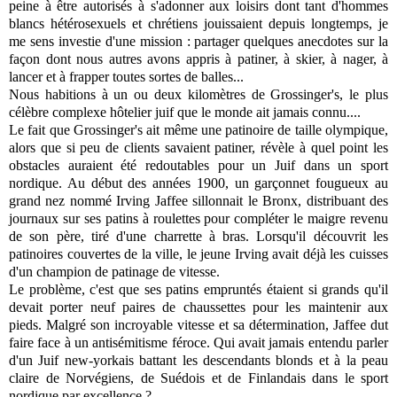
peine à être autorisés à s'adonner aux loisirs dont tant d'hommes
blancs hétérosexuels et chrétiens jouissaient depuis longtemps, je
me sens investie d'une mission : partager quelques anecdotes sur la
façon dont nous autres avons appris à patiner, à skier, à nager, à
lancer et à frapper toutes sortes de balles...
Nous habitions à un ou deux kilomètres de Grossinger's, le plus
célèbre complexe hôtelier juif que le monde ait jamais connu....
Le fait que Grossinger's ait même une patinoire de taille olympique,
alors que si peu de clients savaient patiner, révèle à quel point les
obstacles auraient été redoutables pour un Juif dans un sport
nordique. Au début des années 1900, un garçonnet fougueux au
grand nez nommé Irving Jaffee sillonnait le Bronx, distribuant des
journaux sur ses patins à roulettes pour compléter le maigre revenu
de son père, tiré d'une charrette à bras. Lorsqu'il découvrit les
patinoires couvertes de la ville, le jeune Irving avait déjà les cuisses
d'un champion de patinage de vitesse.
Le problème, c'est que ses patins empruntés étaient si grands qu'il
devait porter neuf paires de chaussettes pour les maintenir aux
pieds. Malgré son incroyable vitesse et sa détermination, Jaffee dut
faire face à un antisémitisme féroce. Qui avait jamais entendu parler
d'un Juif new-yorkais battant les descendants blonds et à la peau
claire de Norvégiens, de Suédois et de Finlandais dans le sport
nordique par excellence ?