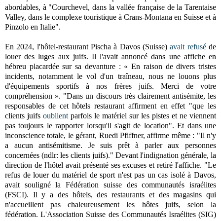
abordables, à "Courchevel, dans la vallée française de la Tarentaise
Valley, dans le complexe touristique à Crans-Montana en Suisse et à
Pinzolo en Italie".
En 2024, l'hôtel-restaurant
Pischa à Davos (Suisse)
avait refusé
de
louer des luges aux juifs. Il l'avait annoncé dans une affiche en
hébreu placardée sur sa devanture :
« En raison de divers tristes
incidents, notamment le vol d'un traîneau, nous ne louons plus
d'équipements sportifs à nos frères juifs. Merci de votre
compréhension ». "
Dans un discours très clairement antisémite, les
responsables de cet hôtels restaurant affirment en effet "que les
clients juifs
oublient
parfois le matériel sur les pistes et ne viennent
pas toujours le rapporter lorsqu'il s'agit de location". Et dans une
inconscience totale, le gérant, Ruedi Pfiffner, affirme même : "Il n'y
a aucun antisémitisme. Je suis prêt à parler aux personnes
concernées (ndlr: les clients juifs)." Devant l'indignation générale, la
direction de l'hôtel avait présenté ses excuses et retiré l'affiche. "
Le
refus de louer du matériel de sport n'est pas un cas isolé à Davos,
avait souligné la Fédération suisse des communautés israélites
(FSCI). Il y a des hôtels, des restaurants et des magasins qui
n'accueillent pas chaleureusement les hôtes juifs, selon la
fédération.
L'Association Suisse des Communautés Israélites (SIG)