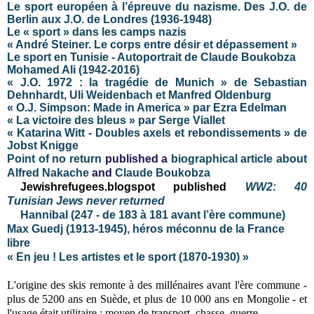
Le sport européen à l’épreuve du nazisme. Des J.O. de
Berlin aux J.O. de Londres (1936-1948)
Le « sport » dans les camps nazis
« André Steiner. Le corps entre désir et dépassement »
Le sport en Tunisie - Autoportrait de Claude Boukobza
Mohamed Ali (1942-2016)
« J.O. 1972 : la tragédie de Munich » de Sebastian
Dehnhardt, Uli Weidenbach et Manfred Oldenburg
« O.J. Simpson: Made in America » par Ezra Edelman
« La victoire des bleus » par Serge Viallet
« Katarina Witt - Doubles axels et rebondissements » de
Jobst Knigge
Point of no return
published a
biographical article about
Alfred Nakache
and
Claude Boukobza
Jewishrefugees.blogspot published
WW2: 40
Tunisian Jews never returned
Hannibal (247 - de 183 à 181 avant l’ère commune)
Max Guedj (1913-1945), héros méconnu de la France
libre
« En jeu ! Les artistes et le sport (1870-1930) »
L'origine des skis remonte à des millénaires avant l'ère commune -
plus de 5200 ans en Suède, et plus de 10 000 ans en Mongolie - et
l'usage était utilitaire : moyen de transport, chasse, guerre.