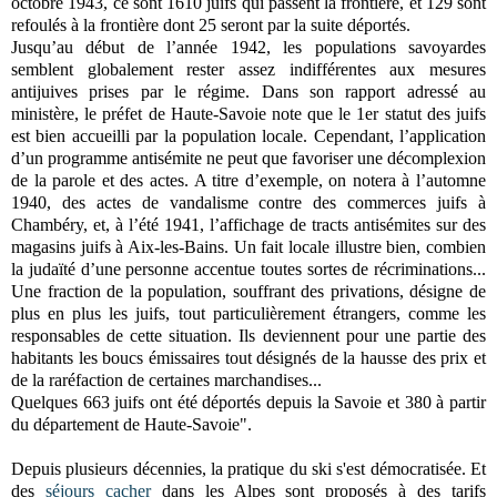
octobre 1943, ce sont 1610 juifs qui passent la frontière, et 129 sont
refoulés à la frontière dont 25 seront par la suite déportés.
Jusqu’au début de l’année 1942, les populations savoyardes
semblent globalement rester assez indifférentes aux mesures
antijuives prises par le régime. Dans son rapport adressé au
ministère, le préfet de Haute-Savoie note que le 1er statut des juifs
est bien accueilli par la population locale. Cependant, l’application
d’un programme antisémite ne peut que favoriser une décomplexion
de la parole et des actes. A titre d’exemple, on notera à l’automne
1940, des actes de vandalisme contre des commerces juifs à
Chambéry, et, à l’été 1941, l’affichage de tracts antisémites sur des
magasins juifs à Aix-les-Bains. Un fait locale illustre bien, combien
la judaïté d’une personne accentue toutes sortes de récriminations...
Une fraction de la population, souffrant des privations, désigne de
plus en plus les juifs, tout particulièrement étrangers, comme les
responsables de cette situation. Ils deviennent pour une partie des
habitants les boucs émissaires tout désignés de la hausse des prix et
de la raréfaction de certaines marchandises...
Quelques 663 juifs ont été déportés depuis la Savoie et 380 à partir
du département de Haute-Savoie
".
Depuis plusieurs décennies, la pratique du ski s'est démocratisée. Et
des
séjours cacher
dans les Alpes sont proposés à des tarifs