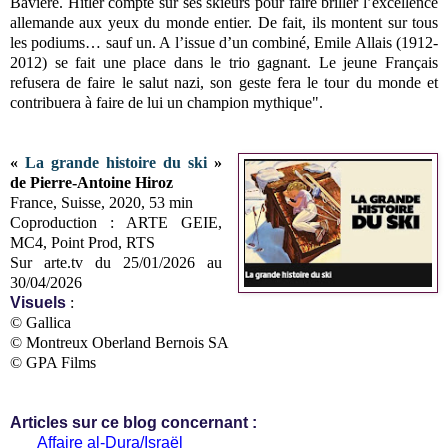
Bavière. Hitler compte sur ses skieurs pour faire briller l’excellence
allemande aux yeux du monde entier. De fait, ils montent sur tous
les podiums… sauf un. A l’issue d’un combiné, Emile Allais (1912-
2012) se fait une place dans le trio gagnant. Le jeune Français
refusera de faire le salut nazi, son geste fera le tour du monde et
contribuera à faire de lui un champion mythique".
«
La grande histoire du ski
»
de Pierre-Antoine Hiroz
France, Suisse, 2020, 53 min
Coproduction : ARTE GEIE,
MC4, Point Prod, RTS
Sur arte.tv du 25/01/2026 au
30/04/2026
Visuels
:
© Gallica
© Montreux Oberland Bernois SA
© GPA Films
Articles sur ce blog concernant :
Affaire al-Dura/Israël