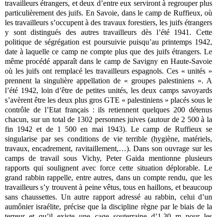
travailleurs étrangers, et deux d’entre eux serviront à regrouper plus
particulièrement des juifs. En Savoie, dans le camp de Ruffieux, où
les travailleurs s’occupent à des travaux forestiers, les juifs étrangers
y sont distingués des autres travailleurs dès l’été 1941. Cette
politique de ségrégation est poursuivie puisqu’au printemps 1942,
date à laquelle ce camp ne compte plus que des juifs étrangers. Le
même procédé apparaît dans le camp de Savigny en Haute-Savoie
où les juifs ont remplacé les travailleurs espagnols. Ces « unités »
prennent la singulière appellation de « groupes palestiniens ». A
l’été 1942, loin d’être de petites unités, les deux camps savoyards
s’avèrent être les deux plus gros GTE « palestiniens » placés sous le
contrôle de l’Etat français : ils retiennent quelques 200 détenus
chacun, sur un total de 1302 personnes juives (autour de 2 500 à la
fin 1942 et de 1 500 en mai 1943). Le camp de Ruffieux se
singularise par ses conditions de vie terrible (hygiène, matériels,
travaux, encadrement, ravitaillement,…). Dans son ouvrage sur les
camps de travail sous Vichy, Peter Gaida mentionne plusieurs
rapports qui soulignent avec force cette situation déplorable. Le
grand rabbin rappelle, entre autres, dans un compte rendu, que les
travailleurs s’y trouvent à peine vêtus, tous en haillons, et beaucoup
sans chaussettes. Un autre rapport adressé au rabbin, celui d’un
aumônier israélite, précise que la discipline règne par le biais de la
terreur et qu’il existe une cage souterraine d’1.30 m pour les