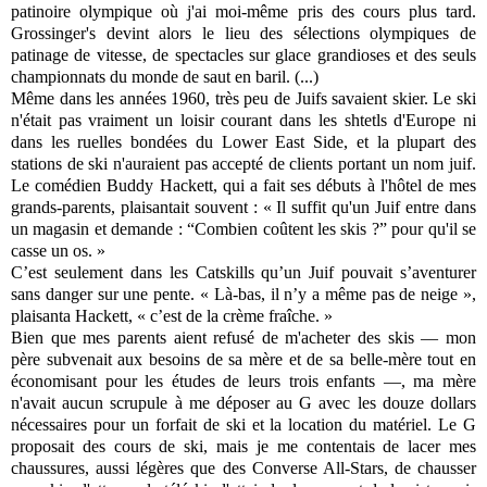
patinoire olympique où j'ai moi-même pris des cours plus tard.
Grossinger's devint alors le lieu des sélections olympiques de
patinage de vitesse, de spectacles sur glace grandioses et des seuls
championnats du monde de saut en baril. (...)
Même dans les années 1960, très peu de Juifs savaient skier. Le ski
n'était pas vraiment un loisir courant dans les shtetls d'Europe ni
dans les ruelles bondées du Lower East Side, et la plupart des
stations de ski n'auraient pas accepté de clients portant un nom juif.
Le comédien Buddy Hackett, qui a fait ses débuts à l'hôtel de mes
grands-parents, plaisantait souvent : « Il suffit qu'un Juif entre dans
un magasin et demande : “Combien coûtent les skis ?” pour qu'il se
casse un os. »
C’est seulement dans les Catskills qu’un Juif pouvait s’aventurer
sans danger sur une pente. « Là-bas, il n’y a même pas de neige »,
plaisanta Hackett, « c’est de la crème fraîche. »
Bien que mes parents aient refusé de m'acheter des skis — mon
père subvenait aux besoins de sa mère et de sa belle-mère tout en
économisant pour les études de leurs trois enfants —, ma mère
n'avait aucun scrupule à me déposer au G avec les douze dollars
nécessaires pour un forfait de ski et la location du matériel. Le G
proposait des cours de ski, mais je me contentais de lacer mes
chaussures, aussi légères que des Converse All-Stars, de chausser