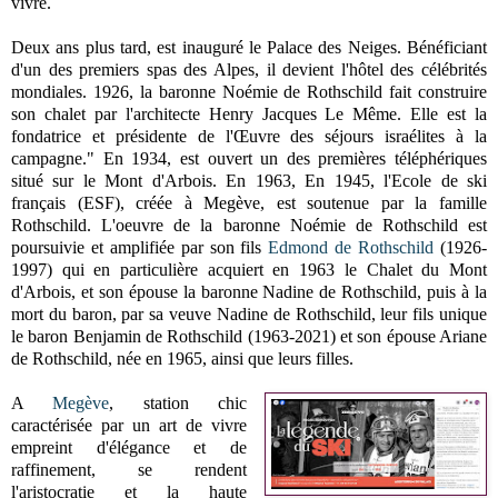
vivre.
Deux ans plus tard, est inauguré le Palace des Neiges. Bénéficiant
d'un des premiers spas des Alpes, il devient l'hôtel des célébrités
mondiales. 1926, la baronne Noémie de Rothschild fait construire
son chalet par l'architecte Henry Jacques Le Même. Elle est la
fondatrice et présidente de l'Œuvre des séjours israélites à la
campagne." En 1934, est ouvert un des premières téléphériques
situé sur le Mont d'Arbois. En 1963, En 1945, l'Ecole de ski
français (ESF), créée à Megève, est soutenue par la famille
Rothschild. L'oeuvre de la baronne Noémie de Rothschild est
poursuivie et amplifiée par son fils
Edmond de Rothschild
(1926-
1997) qui en particulière acquiert en 1963 le Chalet du Mont
d'Arbois, et son épouse la baronne Nadine de Rothschild, puis à la
mort du baron, par sa veuve Nadine de Rothschild, leur fils unique
le baron Benjamin de Rothschild (1963-2021) et son épouse Ariane
de Rothschild, née en 1965, ainsi que leurs filles.
A
Megève
, station chic
caractérisée par un art de vivre
empreint d'élégance et de
raffinement, se rendent
l'aristocratie et la haute