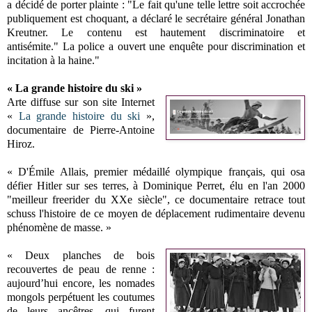
a décidé de porter plainte : "Le fait qu'une telle lettre soit accrochée
publiquement est choquant, a déclaré le secrétaire général Jonathan
Kreutner. Le contenu est hautement discriminatoire et
antisémite."
La police a ouvert une enquête pour discrimination et
incitation à la haine."
« La grande histoire du ski »
Arte diffuse sur son site Internet
«
La grande histoire du ski
»,
documentaire de Pierre-Antoine
Hiroz.
« D'Émile Allais, premier médaillé olympique français, qui osa
défier Hitler sur ses terres, à Dominique Perret, élu en l'an 2000
"meilleur freerider du XXe siècle", ce documentaire retrace tout
schuss l'histoire de ce moyen de déplacement rudimentaire devenu
phénomène de masse. »
« Deux planches de bois
recouvertes de peau de renne :
aujourd’hui encore, les nomades
mongols perpétuent les coutumes
de leurs ancêtres, qui furent