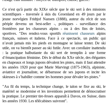
Ce n'est qu'à partir du XIXe siècle que le ski sert à des missions
scientifiques - traversée à skis du Groenland en 49 jours par le
jeune
norvégien Fridtjof Nansen (1888), auteur du récit de son
périple devenu un
best-seller -, politiques - surveillance des
frontières par les chasseurs alpins - ou à des fins de loisirs,
sportives. "Des rendez-vous sportifs
réunissent chasseurs
alpins
français, suisses et italiens. Face à ce spectacle, un public qui
n’avait jamais mis les pieds en montagne se laisse tenter. De ski
utile, on va bientôt passer au ski futile. Avec un corollaire inattendu
: la pratique balbutiante du ski sert de tremplin à une forme
d’émancipation féminine. Dès le début du XXe siècle, des élégantes
en chapeaux et longs jupons dévalent les pistes, mais il faut attendre
les années 1920 pour que Marie Marvingt (1875-1963), alpiniste,
aviatrice et journaliste, se débarrasse de ses jupons et incite les
skieuses à s’habiller comme les hommes pour dévaler les pistes."
"Au fil du temps, la technique change, le talon se fixe au ski, le
matériel se modernise et les inventions permettent de démocratiser
la pratique. Le premier tire-fesses apparaît à Davos, en Suisse, dans
les années 1930. Les télécabines suivront".