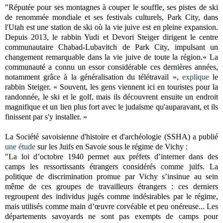
"Réputée pour ses montagnes à couper le souffle, ses pistes de ski
de renommée mondiale et ses festivals culturels, Park City, dans
l'Utah est une station de ski où la vie juive est en pleine expansion.
Depuis 2013, le rabbin Yudi et Devori Steiger dirigent le centre
communautaire Chabad-Lubavitch de Park City, impulsant un
changement remarquable dans la vie juive de toute la région.« La
communauté a connu un essor considérable ces dernières années,
notamment grâce à la généralisation du télétravail »,
explique
le
rabbin Steiger. « Souvent, les gens viennent ici en touristes pour la
randonnée, le ski et le golf, mais ils découvrent ensuite un endroit
magnifique et un lien plus fort avec le judaïsme qu'auparavant, et ils
finissent par s'y installer. »
La Société savoisienne d'histoire et d'archéologie (SSHA) a publié
une étude
sur les Juifs en Savoie sous le régime de Vichy :
"La loi d’octobre 1940 permet aux préfets d’interner dans des
camps les ressortissants étrangers considérés comme juifs. La
politique de discrimination promue par Vichy s’insinue au sein
même de ces groupes de travailleurs étrangers : ces derniers
regroupent des individus jugés comme indésirables par le régime,
mais utilisés comme main d’œuvre corvéable et peu onéreuse... Les
départements savoyards ne sont pas exempts de camps pour