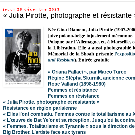
jeudi 28 décembre 2023
« Julia Pirotte, photographe et résistante 
Née Gina Diament, Julia Pirotte (1907-2000
juive
polono-belge injustement méconnue
.
Pologne par l’Allemagne, et,
à Marseille,
c
la Libération. Elle a aussi photographié 
Mémorial de la Shoah présente
l’expositi
and Resistant
).
Entrée gratuite.
« Oriana Fallaci », par Marco Turco
Régine Stépha Skurnik, ancienne comb
Rose Valland (1898-1980)
Femmes et résistance
Femmes en résistance
« Julia Pirotte, photographe et résistante »
Résistance en région parisienne
« Elles l’ont combattu. Femmes contre le totalitarisme au
« L’œuvre de Bat Ye’or et sa réception. Jusqu’où la contrad
« Femmes, Totalitarisme et Tyrannie » sous la direction d
Big Brother. L’artiste face aux tyrans