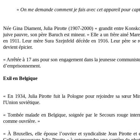
«
On me demande comment je fais avec cet appareil pour capt
Née Gina Diament, Julia Pirotte (1907-2000) « grandit entre Konsk
juive pauvre, son père Baruch est mineur. » Elle a un frère ainé Ma
en 1911. Leur mère Sura Szejnfeld décède en 1916. Leur père se rema
devient épicier.
« Arrêtée à 17 ans pour son engagement dans la jeunesse communiste 
d’emprisonnement.
Exil en Belgique
« En 1934, Julia Pirotte fuit la Pologne pour rejoindre sa sœur Min
l'Union soviétique.
« Tombée malade en Belgique, soignée par le Secours rouge internat
comme ouvrière. »
« À Bruxelles, elle épouse l’ouvrier et syndicaliste Jean Pirotte et
Celle-ci encourage Julia Pirotte « à entreprendre une carrière de phot