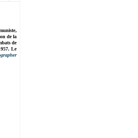
muniste,
on de la
ombats de
 1957.
Le
tographer