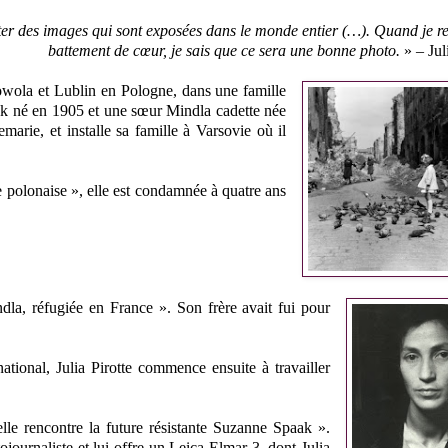
er des images qui sont exposées dans le monde entier (…). Quand je r
battement de cœur, je sais que ce sera une bonne photo.
» – Juli
owola et Lublin en Pologne, dans une famille
rek né en 1905 et une sœur Mindla cadette née
rie, et installe sa famille à Varsovie où il
polonaise », elle est condamnée à quatre ans
dla, réfugiée en France ». Son frère avait fui pour
ional, Julia Pirotte commence ensuite à travailler
 elle rencontre la future résistante Suzanne Spaak ».
ojournaliste et lui offre un Leica Elmar 3, dont Julia