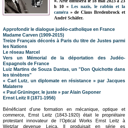
»
.
Arte diffusera le 18 mai 2023 à 23
h 10 «
Les nazis, le rabbin et la
caméra
» de Claus Bredenbrock et
André Schäfer.
Approfondir le dialogue judéo-catholique en France
Madame Carven (1909-2015)
Treize Français décorés à Paris du titre de Justes parmi
les Nations
Le réseau Marcel
Vers un Mémorial de la déportation des Judéo-
Espagnols de France
Luiz Martins de Souza Dantas, un "Don Quichotte dans
les ténèbres"
« Carl Lutz, un diplomate en résistance » par Jacques
Malaterre
« Paul Grüninger, le juste » par Alain Gsponer
Ernst Leitz II (1871-1956)
Bénéficiant d'une formation en mécanique, optique et
commerce, Ernst Leitz (1843-1920) était le propriétaire
protestant innovateur de l'Optical Works Ernst Leitz à
Wetzlar devenue Leica. Il produisait en série es