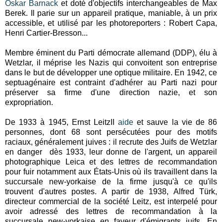
Oskar Barnack
et doté d'objectifs interchangeables de Max
Berek. Il parie sur un appareil pratique, maniable, à un prix
accessible, et utilisé par les photoreporters : Robert Capa,
Henri Cartier-Bresson...
Membre éminent du Parti démocrate allemand (DDP), élu à
Wetzlar, il méprise les Nazis qui convoitent son entreprise
dans le but de développer une optique militaire. En 1942, ce
septuagénaire est contraint d'adhérer au Parti nazi pour
préserver sa firme d'une direction nazie, et son
expropriation.
De 1933 à 1945, Ernst LeitzII
aide
et sauve la vie de 86
personnes, dont 68 sont persécutées pour des motifs
raciaux, généralement juives : il recrute des Juifs de Wetzlar
en danger dès 1933, leur donne de l'argent, un appareil
photographique Leica et des lettres de recommandation
pour fuir notamment aux États-Unis où ils travaillent dans la
succursale new-yorkaise de la firme jusqu'à ce qu'ils
trouvent d'autres postes. A partir de 1938, Alfred Türk,
directeur commercial de la société Leitz, est interpelé pour
avoir adressé des lettres de recommandation à la
succursale new-yorkaise en faveur d'émigrants juifs. En