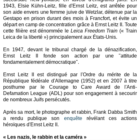
1943, Elsie Kühn-Leitz, fille d'Ernst Leitz, est arrêtée pour
son aide envers une femme juive de Wetzlar, détenue par la
Gestapo en prison durant des mois à Francfort, et évite un
départ en camp de concentration grâce à Ernst Leitz II. Toute
cette filière est dénommée le
Leica Freedom Train
(« Train
Leica de la liberté ») principalement aux États-Unis.
En 1947, devant le tribunal chargé de la dénazification,
Ernst Leitz II fonde son action par une "attitude
fondamentalement démocratique".
Ernst Leitz II est distingué par l'Ordre du mérite de la
République fédérale d'Allemagne (1952) et en 2007 à titre
posthume par le Courage to Care Award de l'Anti-
Defamation League (ADL) pour son engagement à secourir
de nombreux Juifs persécutés.
Après sa mort, le photographe et rabbin, Frank Dabba Smith
a rendu publique son
enquête
révélant ces actions
héroïques d'Ernst Leitz II.
« Les nazis, le rabbin et la caméra »