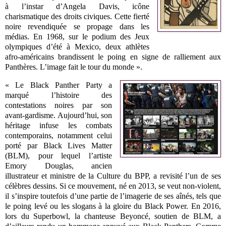
à l’instar d’Angela Davis, icône
charismatique des droits civiques. Cette fierté
noire revendiquée se propage dans les
médias. En 1968, sur le podium des Jeux
olympiques d’été à Mexico, deux athlètes
afro-américains brandissent le poing en signe de ralliement aux
Panthères. L’image fait le tour du monde ».
« Le Black Panther Party a
marqué l’histoire des
contestations noires par son
avant-gardisme. Aujourd’hui, son
héritage infuse les combats
contemporains, notamment celui
porté par Black Lives Matter
(BLM), pour lequel l’artiste
Emory Douglas, ancien
illustrateur et ministre de la Culture du BPP, a revisité l’un de ses
célèbres dessins. Si ce mouvement, né en 2013, se veut non-violent,
il s’inspire toutefois d’une partie de l’imagerie de ses aînés, tels que
le poing levé ou les slogans à la gloire du Black Power. En 2016,
lors du Superbowl, la chanteuse Beyoncé, soutien de BLM, a