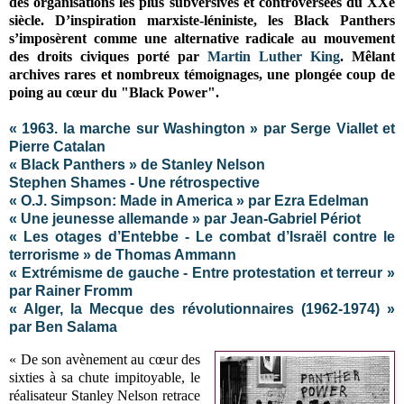
des organisations les plus subversives et controversées du XXe
siècle. D’inspiration marxiste-léniniste, les Black Panthers
s’imposèrent comme une alternative radicale au mouvement
des droits civiques porté par
Martin Luther King
. Mêlant
archives rares et nombreux témoignages, une plongée coup de
poing au cœur du "Black Power".
« 1963. la marche sur Washington » par Serge Viallet et
Pierre Catalan
« Black Panthers » de Stanley Nelson
Stephen Shames - Une rétrospective
« O.J. Simpson: Made in America » par Ezra Edelman
« Une jeunesse allemande » par Jean-Gabriel Périot
« Les otages d’Entebbe - Le combat d’Israël contre le
terrorisme » de Thomas Ammann
« Extrémisme de gauche - Entre protestation et terreur »
par Rainer Fromm
« Alger, la Mecque des révolutionnaires (1962-1974) »
par Ben Salama
« De son avènement au cœur des
sixties à sa chute impitoyable, le
réalisateur Stanley Nelson retrace