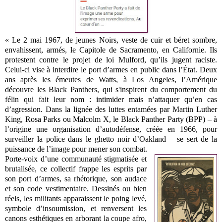
« Le 2 mai 1967, de jeunes Noirs, veste de cuir et béret sombre,
envahissent, armés, le Capitole de Sacramento, en Californie. Ils
protestent contre le projet de loi Mulford, qu’ils jugent raciste.
Celui-ci vise à interdire le port d’armes en public dans l’État. Deux
ans après les émeutes de Watts, à Los Angeles, l’Amérique
découvre les Black Panthers, qui s'inspirent du comportement du
félin qui fait leur nom : intimider mais n’attaquer qu’en cas
d’agression. Dans la lignée des luttes entamées par Martin Luther
King, Rosa Parks ou Malcolm X, le Black Panther Party (BPP) – à
l’origine une organisation d’autodéfense, créée en 1966, pour
surveiller la police dans le ghetto noir d’Oakland – se sert de la
puissance de l’image pour mener son combat.
Porte-voix d’une communauté stigmatisée et
brutalisée, ce collectif frappe les esprits par
son port d’armes, sa rhétorique, son audace
et son code vestimentaire. Dessinés ou bien
réels, les militants apparaissent le poing levé,
symbole d’insoumission, et renversent les
canons esthétiques en arborant la coupe afro,