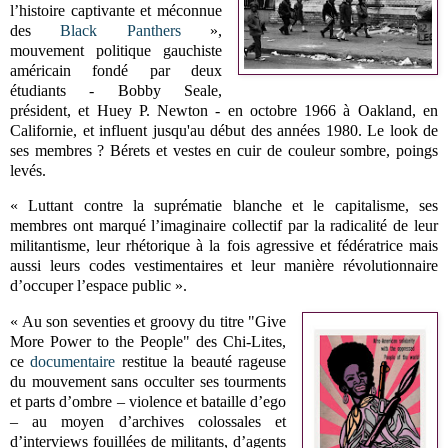
l’histoire captivante et méconnue
des
Black Panthers
»,
mouvement politique gauchiste
américain fondé par deux
étudiants -
Bobby Seale,
président, et Huey P. Newton - en octobre 1966 à Oakland, en
Californie, et influent jusqu'au début des années 1980
. Le look de
ses membres ? Bérets et vestes en cuir de couleur sombre, poings
levés.
« Luttant contre la suprématie blanche et le capitalisme, ses
membres ont marqué l’imaginaire collectif par la radicalité de leur
militantisme, leur rhétorique à la fois agressive et fédératrice mais
aussi leurs codes vestimentaires et leur manière révolutionnaire
d’occuper l’espace public ».
« Au son seventies et groovy du titre "Give
More Power to the People" des Chi-Lites,
ce
documentaire
restitue la beauté rageuse
du mouvement sans occulter ses tourments
et parts d’ombre – violence et bataille d’ego
– au moyen d’archives colossales et
d’interviews fouillées de militants, d’agents