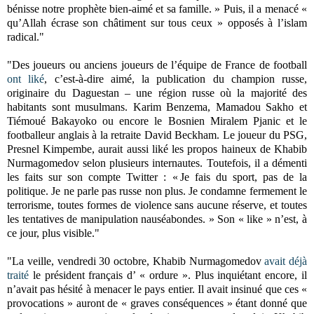
bénisse notre prophète bien-aimé et sa famille. » Puis, il a menacé «
qu’Allah écrase son châtiment sur tous ceux » opposés à l’islam
radical."
"Des joueurs ou anciens joueurs de l’équipe de France de football
ont liké
, c’est-à-dire aimé, la publication du champion russe,
originaire du Daguestan – une région russe où la majorité des
habitants sont musulmans. Karim Benzema, Mamadou Sakho et
Tiémoué Bakayoko ou encore le Bosnien Miralem Pjanic et le
footballeur anglais à la retraite David Beckham. Le joueur du PSG,
Presnel Kimpembe, aurait aussi liké les propos haineux de Khabib
Nurmagomedov selon plusieurs internautes. Toutefois, il a démenti
les faits sur son compte Twitter : « Je fais du sport, pas de la
politique. Je ne parle pas russe non plus. Je condamne fermement le
terrorisme, toutes formes de violence sans aucune réserve, et toutes
les tentatives de manipulation nauséabondes. » Son « like » n’est, à
ce jour, plus visible."
"
La veille, vendredi 30 octobre, Khabib Nurmagomedov
avait déjà
traité
le président français d’ « ordure ». Plus inquiétant encore, il
n’avait pas hésité à menacer le pays entier. Il avait insinué que ces «
provocations » auront de « graves conséquences » étant donné que