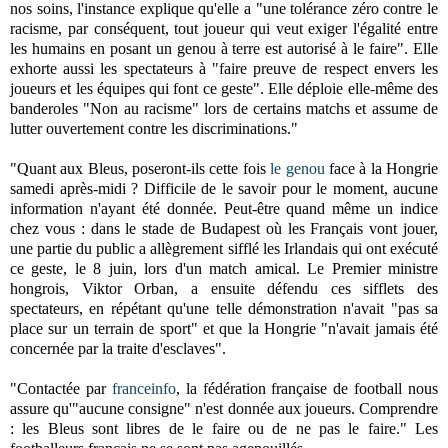
nos soins, l'instance explique qu'elle a "une tolérance zéro contre le
racisme, par conséquent, tout joueur qui veut exiger l'égalité entre
les humains en posant un genou à terre est autorisé à le faire". Elle
exhorte aussi les spectateurs à "faire preuve de respect envers les
joueurs et les équipes qui font ce geste". Elle déploie elle-même des
banderoles "Non au racisme" lors de certains matchs et assume de
lutter ouvertement contre les discriminations."
"Quant aux Bleus, poseront-ils cette fois
le genou
face à la Hongrie
samedi après-midi ? Difficile de le savoir pour le moment, aucune
information n'ayant été donnée. Peut-être quand même un indice
chez vous : dans le stade de Budapest où les Français vont jouer,
une partie du public a allègrement sifflé les Irlandais qui ont exécuté
ce geste, le 8 juin, lors d'un match amical. Le Premier ministre
hongrois, Viktor Orban, a ensuite défendu ces sifflets des
spectateurs, en répétant qu'une telle démonstration n'avait "pas sa
place sur un terrain de sport" et que la Hongrie "n'avait jamais été
concernée par la traite d'esclaves".
"Contactée par
franceinfo
, la fédération française de football nous
assure qu'"aucune consigne" n'est donnée aux joueurs. Comprendre
: les Bleus sont libres de le faire ou de ne pas le faire." Les