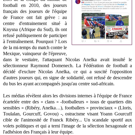
football en 2010, des joueurs
français des joueurs de l'équipe
de France ont fait grève : au
centre d'entrainement situé à
Knysna (Afrique du Sud), ils ont
refusé publiquement de participer
à l'entraînement. Pourquoi ? Lors
de la mi-temps du match contre le
Mexique, vainqueur de l'épreuve,
dans le vestiaire, l'attaquant Nicolas Anelka avait insulté le
sélectionneur Raymond Domenech. La Fédération de football a
décidé d'exclure Nicolas Anelka, ce qui a suscité l'opposition
d'autres joueurs qui, en signe de solidarité, ont refusé de descendre
du bus les ayant accompagnés jusqu'au centre sud-africain.
Les médias révèlent alors les divisions internes à l'équipe de France
écartelée entre des « clans » -footballeurs « issus de quartiers dits
sensibles » (Ribéry, Anelka…), footballers « provinciaux » (Lloris,
Toulalan, Gourcuff, Govou) -, ostracisme visant Yoann Gourcuff
cible de l'animosité de Franck Ribéry... Un scandale sportif aux
volets politiques et qui a terni l'image de la sélection hexagonale et
l'adhésion des Français à leur équipe.