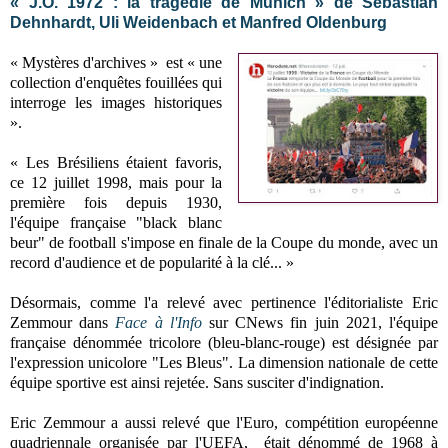
« J.O. 1972 : la tragédie de Munich » de Sebastian
Dehnhardt, Uli Weidenbach et Manfred Oldenburg
« Mystères d'archives » est
« une
collection d'enquêtes fouillées qui
interroge les images historiques
».
« Les Brésiliens étaient favoris,
ce 12 juillet 1998, mais pour la
première fois depuis 1930,
l'équipe française "black blanc
beur" de football s'impose en finale de la Coupe du monde, avec un
record d'audience et de popularité à la clé... »
Désormais, comme l'a relevé avec pertinence l'éditorialiste Eric
Zemmour dans
Face à l'Info
sur CNews fin juin 2021, l'équipe
française dénommée tricolore (bleu-blanc-rouge) est désignée par
l'expression unicolore "Les Bleus". La dimension nationale de cette
équipe sportive est ainsi rejetée. Sans susciter d'indignation.
Eric Zemmour a aussi relevé que l'Euro, compétition européenne
quadriennale organisée par l'UEFA, était dénommé de 1968 à