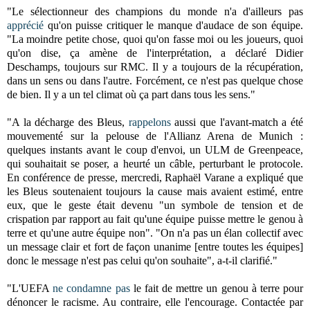
"Le sélectionneur des champions du monde n'a d'ailleurs pas
apprécié
qu'on puisse critiquer le manque d'audace de son équipe.
"La moindre petite chose, quoi qu'on fasse moi ou les joueurs, quoi
qu'on dise, ça amène de l'interprétation, a déclaré Didier
Deschamps, toujours sur RMC. Il y a toujours de la récupération,
dans un sens ou dans l'autre. Forcément, ce n'est pas quelque chose
de bien. Il y a un tel climat où ça part dans tous les sens."
"A la décharge des Bleus,
rappelons
aussi que l'avant-match a été
mouvementé sur la pelouse de l'Allianz Arena de Munich :
quelques instants avant le coup d'envoi, un ULM de Greenpeace,
qui souhaitait se poser, a heurté un câble, perturbant le protocole.
En conférence de presse, mercredi, Raphaël Varane a expliqué que
les Bleus soutenaient toujours la cause mais avaient estimé, entre
eux, que le geste était devenu "un symbole de tension et de
crispation par rapport au fait qu'une équipe puisse mettre le genou à
terre et qu'une autre équipe non". "On n'a pas un élan collectif avec
un message clair et fort de façon unanime [entre toutes les équipes]
donc le message n'est pas celui qu'on souhaite", a-t-il clarifié."
"L'UEFA
ne condamne pas
le fait de mettre un genou à terre pour
dénoncer le racisme. Au contraire, elle l'encourage. Contactée par