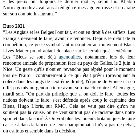
« les pieux ont toujours le dernier mot », selon lui. Khabib
Nurmagomedov avait aussi rédigé ce message en russe et en arabe
sur son compte Instagram. "
Euro 2021
"Les Anglais et les Belges l'ont fait, et ont eu droit à des sifflets. Les
Français devaient le faire, avant de renoncer. Depuis le début de la
compétition, ce geste symbolisant un soutien au mouvement Black
Lives Matter prend autant de place sur le terrain qu'à l'extérieur".
Les "Bleus se sont déjà
agenouillés
, notamment lors de leur
rencontre amicale de préparation face au pays de Galles, le 2 juin, à
Nice. Un geste qu'ils n'ont en revanche pas répété pour le moment
lors de l'Euro : contrairement à ce qui était prévu (provoquant la
colère dans les rangs de l'extrême droite), l'équipe de France n'a en
effet pas mis un genou à terre avant son match contre l'Allemagne,
mardi soir. "On part du principe que si on doit le faire, toutes les
nations doivent le faire, s'est défendu après coup le capitaine des
Bleus, Hugo Lloris, sur RMC. Cela ne veut pas dire qu'on ne
soutient pas la cause, on ne veut surtout pas de racisme dans notre
sport et dans la société. On voit plus les joueurs britanniques le faire
car c'est dans la lancée de leur championnat. Il n'y a pas de débat,
on est tous ensemble dans la décision."