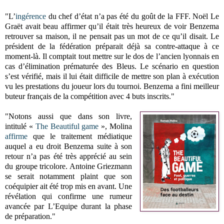
"L’
ingérence
du chef d’état n’a pas été du goût de la FFF. Noël Le
Graët avait beau affirmer qu’il était très heureux de voir Benzema
retrouver sa maison, il ne pensait pas un mot de ce qu’il disait. Le
président de la fédération préparait déjà sa contre-attaque à ce
moment-là. Il comptait tout mettre sur le dos de l’ancien lyonnais en
cas d’élimination prématurée des Bleus. Le scénario en question
s’est vérifié, mais il lui était difficile de mettre son plan à exécution
vu les prestations du joueur lors du tournoi. Benzema a fini meilleur
buteur français de la compétition avec 4 buts inscrits."
"Notons aussi que dans son livre,
intitulé «
The Beautiful game
», Molina
affirme
que le traitement médiatique
auquel a eu droit Benzema suite à son
retour n’a pas été très apprécié au sein
du groupe tricolore. Antoine Griezmann
se serait notamment plaint que son
coéquipier ait été trop mis en avant. Une
révélation qui confirme une rumeur
avancée par L’Equipe durant la phase
de préparation."