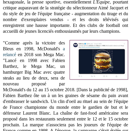
hexagonale, la presse sportive, essentiellement
L'Equipe
, pourtant
critique auparavant de la stratégie du sélectionneur Aimé Jacquet et
du style de jeu de l'équipe française - augmentation du tirage et du
nombre d'exemplaires vendus - et les droits télévisés qui
enregistrent une hausse importante. Et des clubs de football ont
accueilli de jeunes licenciés enthousiasmés par leurs champions.
"Comme après la victoire des
Bleus en 1998, McDonald's
a
relancé
en 2018 son Mega Mac.
"Lancé en 1998 avec Fabien
Barthez, le Mega Mac, un
hamburger Big Mac avec quatre
steaks au lieu de deux, sera de
nouveau proposé par
McDonald's du 12 au 15 octobre 2018. [Dans la publicité de 1998],
Fabien Barthez ôte un à un les graines de sésame du pain avant
d'embrasser le sandwich. Un clin d'oeil au rituel au sein de l'équipe
de France championne du monde entre le gardien de but et le
défenseur Laurent Blanc. La chaîne de fast-food américaine sera
proposé dans les restaurants seulement entre le 12 et le 15 octobre
prochain. La marque n'associera pas les joueurs de l'équipe de
France comme en 1998. A l'époque, la campagne s'était étalée sur