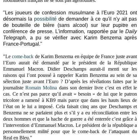
footballeurs français ne se sont pas agenouillés.
"Les joueurs de confession musulmane à l'Euro 2021 ont
désormais la
possibilité
de demander à ce qu'il n'y ait pas
de bouteille de bière (sans alcool) sur leur pupitre en
conférence de presse. L'information, rapportée par le
Daily
Telegraph
, a pu se vérifier avec Karim Benzema après
France-Portugal."
"Le
come-back
de Karim Benzema en équipe de France juste avant
l’Euro aurait été demandé par le président de la République
Emmanuel Macron. Didier Deschamps aurait-il menti sur les
raisons qui l’ont poussé à rappeler Karim Benzema au sein de sa
sélection juste avant l’Euro ? D’après les révélations faites par le
journaliste
Romain Molina
dans son dernier livre c’est en effet le
cas. Ce n’est pas parce qu’il avait « besoin » de lui que le patron
tricolore a ramené à KB9 mais parce que dans les hauts lieux de
l’état on le lui a imposé. Cela faisait cinq ans que Deschamps et
Benzema ne se parlaient plus et s’il y a eu réconciliation entre les
deux hommes et que la hache de guerre a été enterrée c’est grâce à
l’intervention d’Emmanuel Macron. Le président de la république a
personnellement milité pour que le come-back de l’attaquant du
Real en Bleu."