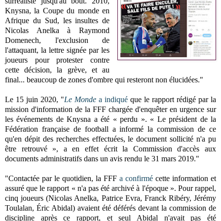
surréaliste jusqu'au bout. 2010,
Knysna, la Coupe du monde en
Afrique du Sud, les insultes de
Nicolas Anelka à Raymond
Domenech, l'exclusion de
l'attaquant, la lettre signée par les
joueurs pour protester contre
cette décision, la grève, et au
final... beaucoup de zones d'ombre qui resteront non élucidées."
Le 15 juin 2020, "
Le Monde
a indiqué
que le rapport rédigé par la
mission d'information de la FFF chargée d'enquêter en urgence sur
les événements de Knysna a été « perdu ». « Le président de la
Fédération française de football a informé la commission de ce
qu'en dépit des recherches effectuées, le document sollicité n'a pu
être retrouvé », a en effet écrit la Commission d'accès aux
documents administratifs dans un avis rendu le 31 mars 2019."
"Contactée par le quotidien, la FFF
a confirmé
cette information et
assuré que le rapport « n'a pas été archivé à l'époque ». Pour rappel,
cinq joueurs (Nicolas Anelka, Patrice Evra, Franck Ribéry, Jérémy
Toulalan, Éric Abidal) avaient été déférés devant la commission de
discipline après ce rapport, et seul Abidal n'avait pas été