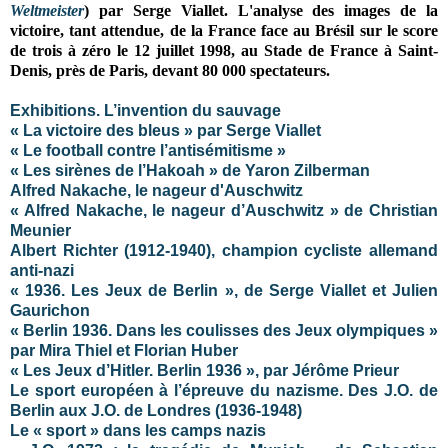
Weltmeister
) par Serge Viallet.
L'analyse des images de la
victoire, tant attendue, de la France face au Brésil sur le score
de trois à zéro le 12 juillet 1998, au Stade de France à Saint-
Denis, près de Paris, devant 80 000 spectateurs.
Exhibitions. L’invention du sauvage
« La victoire des bleus » par Serge Viallet
« Le football contre l’antisémitisme »
« Les sirènes de l’Hakoah » de Yaron Zilberman
Alfred Nakache, le nageur d'Auschwitz
« Alfred Nakache, le nageur d’Auschwitz » de Christian
Meunier
Albert Richter (1912-1940), champion cycliste allemand
anti-nazi
« 1936. Les Jeux de Berlin », de Serge Viallet et Julien
Gaurichon
« Berlin 1936. Dans les coulisses des Jeux olympiques »
par Mira Thiel et Florian Huber
« Les Jeux d’Hitler. Berlin 1936 », par Jérôme Prieur
Le sport européen à l’épreuve du nazisme. Des J.O. de
Berlin aux J.O. de Londres (1936-1948)
Le « sport » dans les camps nazis