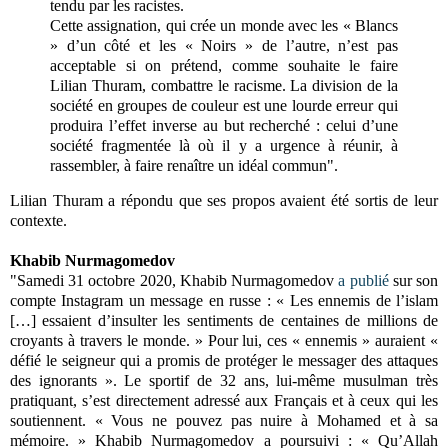
tendu par les racistes.
Cette assignation, qui crée un monde avec les « Blancs
» d’un côté et les « Noirs » de l’autre, n’est pas
acceptable si on prétend, comme souhaite le faire
Lilian Thuram, combattre le racisme. La division de la
société en groupes de couleur est une lourde erreur qui
produira l’effet inverse au but recherché : celui d’une
société fragmentée là où il y a urgence à réunir, à
rassembler, à faire renaître un idéal commun".
Lilian Thuram a répondu que ses propos avaient été sortis de leur
contexte.
Khabib Nurmagomedov
"Samedi 31 octobre 2020, Khabib Nurmagomedov
a publié
sur son
compte Instagram un message en russe : « Les ennemis de l’islam
[…] essaient d’insulter les sentiments de centaines de millions de
croyants à travers le monde. » Pour lui, ces « ennemis » auraient «
défié le seigneur qui a promis de protéger le messager des attaques
des ignorants ». Le sportif de 32 ans, lui-même musulman très
pratiquant, s’est directement adressé aux Français et à ceux qui les
soutiennent. « Vous ne pouvez pas nuire à Mohamed et à sa
mémoire. » Khabib Nurmagomedov a poursuivi : « Qu’Allah