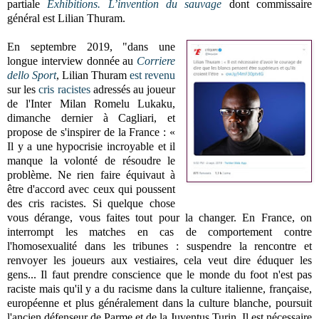
partiale
Exhibitions. L’invention du sauvage
dont commissaire
général est Lilian Thuram.
En septembre 2019, "dans une
longue interview donnée au
Corriere
dello Sport
, Lilian Thuram
est revenu
sur les
cris racistes
adressés au joueur
de l'Inter Milan Romelu Lukaku,
dimanche dernier à Cagliari, et
propose de s'inspirer de la France : «
Il y a une hypocrisie incroyable et il
manque la volonté de résoudre le
problème. Ne rien faire équivaut à
être d'accord avec ceux qui poussent
des cris racistes. Si quelque chose
vous dérange, vous faites tout pour la changer. En France, on
interrompt les matches en cas de comportement contre
l'homosexualité dans les tribunes : suspendre la rencontre et
renvoyer les joueurs aux vestiaires, cela veut dire éduquer les
gens... Il faut prendre conscience que le monde du foot n'est pas
raciste mais qu'il y a du racisme dans la culture italienne, française,
européenne et plus généralement dans la culture blanche, poursuit
l'ancien défenseur de Parme et de la Juventus Turin. Il est nécessaire