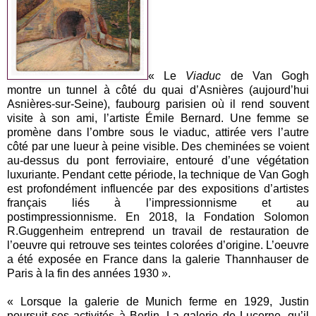
« Le
Viaduc
de Van Gogh
montre un tunnel à côté du quai d’Asnières (aujourd’hui
Asnières-sur-Seine), faubourg parisien où il rend souvent
visite à son ami, l’artiste Émile Bernard. Une femme se
promène dans l’ombre sous le viaduc, attirée vers l’autre
côté par une lueur à peine visible. Des cheminées se voient
au-dessus du pont ferroviaire, entouré d’une végétation
luxuriante. Pendant cette période, la technique de Van Gogh
est profondément influencée par des expositions d’artistes
français liés à l’impressionnisme et au
postimpressionnisme. En 2018, la Fondation Solomon
R.Guggenheim entreprend un travail de restauration de
l’oeuvre qui retrouve ses teintes colorées d’origine. L’oeuvre
a été exposée en France dans la galerie Thannhauser de
Paris à la fin des années 1930 ».
« Lorsque la galerie de Munich ferme en 1929, Justin
poursuit ses activités à Berlin. La galerie de Lucerne, qu’il