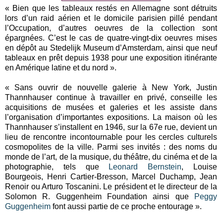
« Bien que les tableaux restés en Allemagne sont détruits
lors d’un raid aérien et le domicile parisien pillé pendant
l’Occupation, d’autres oeuvres de la collection sont
épargnées. C’est le cas de quatre-vingt-dix oeuvres mises
en dépôt au Stedelijk Museum d’Amsterdam, ainsi que neuf
tableaux en prêt depuis 1938 pour une exposition itinérante
en Amérique latine et du nord ».
« Sans ouvrir de nouvelle galerie à New York, Justin
Thannhauser continue à travailler en privé, conseille les
acquisitions de musées et galeries et les assiste dans
l’organisation d’importantes expositions. La maison où les
Thannhauser s’installent en 1946, sur la 67e rue, devient un
lieu de rencontre incontournable pour les cercles culturels
cosmopolites de la ville. Parmi ses invités : des noms du
monde de l’art, de la musique, du théâtre, du cinéma et de la
photographie, tels que
Leonard Bernstein
, Louise
Bourgeois, Henri Cartier-Bresson, Marcel Duchamp, Jean
Renoir ou Arturo Toscanini. Le président et le directeur de la
Solomon R. Guggenheim Foundation ainsi que
Peggy
Guggenheim
font aussi partie de ce proche entourage ».