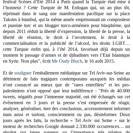
festival Scènes d’Eté 2014 à Paris quand la Turquie était mise à
l’honneur ? Cette Turquie de M. Erdogan qui, un an plus tôt,
réprimait dans le sang une manifestation pacifique sur la place
Taksim à Istanbul, qui la même année emprisonnait un compositeur
et pianiste turc et un blogger turco-arménien pour blasphème, qui
depuis 2011 réduit la liberté d’expression, la liberté de la presse, la
liberté de réunion, le droit à l’avortement, le droit à la
commercialisation et la publicité de l’alcool, les droits LGBT…
cette Turquie enfin qui, à l’été 2014, favorisait déjà depuis un
moment le passage d’armes et de djihadistes vers l’Etat Islamique
en Syrie. Non plus", écrit
Me Oudy Bloch
, le 16 août 2015.
Et de
souligner
l'emballement médiatique sur Tel Aviv-sur-Seine au
détriment de faits tragiques contemporains auxquels les médias
n'ont consacré au mieux que de "rares entrefilets" et les pro-
palestiniens n'ont opposé que leur indifférence : "Près de 40.000
tweets, négatifs pour l’immense majorité, ont été échangés sur cet
événement en 3 jours et la presse s’est empressée de réagir,
analyser, généraliser, tirer des conclusions, accessoirement informer
mais aussi et surtout, consciemment ou pas, désinformer. Deux
jours après les faits, la recherche « Tel Aviv sur Seine » sur le
moteur de recherches Google donnait 2.330.000 occurrences… un
résultat qui laisse songeur vu l’importance très relative de