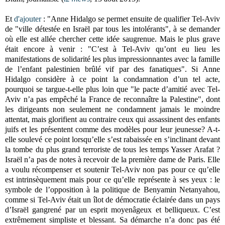
Et
d'ajouter
: "Anne Hidalgo se permet ensuite de qualifier Tel-Aviv
de "ville détestée en Israël par tous les intolérants", à se demander
où elle est allée chercher cette idée saugrenue. Mais le plus grave
était encore à venir : "C’est à Tel-Aviv qu’ont eu lieu les
manifestations de solidarité les plus impressionnantes avec la famille
de l’enfant palestinien brûlé vif par des fanatiques". Si Anne
Hidalgo considère à ce point la condamnation d’un tel acte,
pourquoi se targue-t-elle plus loin que "le pacte d’amitié avec Tel-
Aviv n’a pas empêché la France de reconnaître la Palestine", dont
les dirigeants non seulement ne condamnent jamais le moindre
attentat, mais glorifient au contraire ceux qui assassinent des enfants
juifs et les présentent comme des modèles pour leur jeunesse? A-t-
elle soulevé ce point lorsqu’elle s’est rabaissée en s’inclinant devant
la tombe du plus grand terroriste de tous les temps Yasser Arafat ?
Israël n’a pas de notes à recevoir de la première dame de Paris. Elle
a voulu récompenser et soutenir Tel-Aviv non pas pour ce qu’elle
est intrinsèquement mais pour ce qu’elle représente à ses yeux : le
symbole de l’opposition à la politique de Benyamin Netanyahou,
comme si Tel-Aviv était un îlot de démocratie éclairée dans un pays
d’Israël gangrené par un esprit moyenâgeux et belliqueux. C’est
extrêmement simpliste et blessant. Sa démarche n’a donc pas été