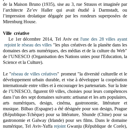
de la Maison Bruno (
1935)
, sise au
3,
rue Strauss et imaginée par
l’architecte Ze’ev Haller qui avait étudié à Darmstadt
, ou
l’impression drolatique dégagée par les rondeurs superposées de
Mirenburg House.
Ville créative
L
e 1er décembre 2014,
Tel Aviv est
l'une des 28 villes ayant
rejoint le réseau des villes
"les plus créatives de la planète dans les
domaines des arts numériques, des médias et de la culture du Web"
de l’UNESCO (Organisation des Nations unies pour l'Education, la
Science et la Culture).
Le "
réseau de villes créatives
" promeut "la diversité culturelle et le
développement urbain durable, et vise à développer la coopération
internationale entre villes et à encourager les partenariats. Sur la liste
de l’UNESCO, figurent 69 villes, choisies pour leurs compétences
dans l’un des sept domaines suivants: artisanat et les arts populaires,
arts numériques, design, cinéma, gastronomie, littérature et
musique. Bilbao (Espagne) a été désignée pour son design, Prague
(République-Tchèque) pour sa littérature, Shunde (Chine) pour sa
gastronomie et Galway (Irlande) pour ses films. Dans le domaine
numérique, Tel Aviv-Yaffa
rejoint
Gwanju (République de Corée),