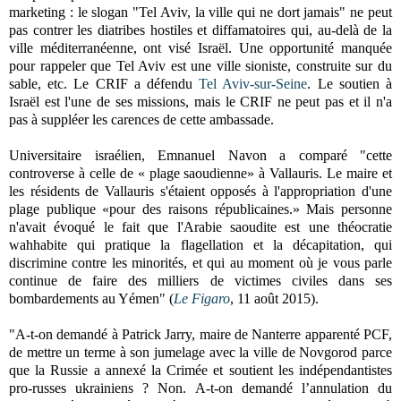
marketing : le slogan "Tel Aviv, la ville qui ne dort jamais" ne peut
pas contrer les diatribes hostiles et diffamatoires qui, au-delà de la
ville méditerranéenne, ont visé Israël. Une opportunité manquée
pour rappeler que Tel Aviv est une ville sioniste, construite sur du
sable, etc. Le CRIF a défendu
Tel Aviv-sur-Seine
. Le soutien à
Israël est l'une de ses missions, mais le CRIF ne peut pas et il n'a
pas à suppléer les carences de cette ambassade.
Universitaire israélien, Emnanuel Navon a comparé "cette
controverse à celle de « plage saoudienne» à Vallauris. Le maire et
les résidents de Vallauris s'étaient opposés à l'appropriation d'une
plage publique «pour des raisons républicaines.» Mais personne
n'avait évoqué le fait que l'Arabie saoudite est une théocratie
wahhabite qui pratique la flagellation et la décapitation, qui
discrimine contre les minorités, et qui au moment où je vous parle
continue de faire des milliers de victimes civiles dans ses
bombardements au Yémen" (
Le Figaro
, 11 août 2015).
"A-t-on demandé à Patrick Jarry, maire de Nanterre apparenté PCF,
de mettre un terme à son jumelage avec la ville de Novgorod parce
que la Russie a annexé la Crimée et soutient les indépendantistes
pro-russes ukrainiens ? Non. A-t-on demandé l’annulation du