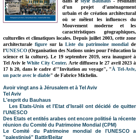
dans le
style Bauhaus
-
résultant
d’un projet d’aménagement
urbain et de création architectural
où se mêlent les influences du
Mouvement moderne et les
caractéristiques géographiques,
culturelles et climatiques locales. Depuis juillet 2003, cette zone
architecturale
figure
sur la
Liste du patrimoine mondial
de
l’
UNESCO
(Organisation des Nations unies pour l’éducation la
science et la culture).
Le 19 septembre 2019, sera inauguré à
Tel Aviv le
White City Center
.
Arte diffusera le 27 avril 2023 à
17 h 20, dans le cadre d'"Invitation au voyage", "
À Tel-Aviv,
un pacte avec le diable
" de Fabrice Michelin.
Avoir vingt ans à Jérusalem et à Tel Aviv
Tel Aviv
L'esprit du Bauhaus
Les Etats-Unis et l'Etat d'Israël ont décidé de quitter
l'UNESCO
Des Etats et entités arabes ont encore politisé la récente
réunion du Comité du Patrimoine Mondial (CPM)
Le Comité du Patrimoine mondial de l'UNESCO a
"palestinisé" Battir/Beitar