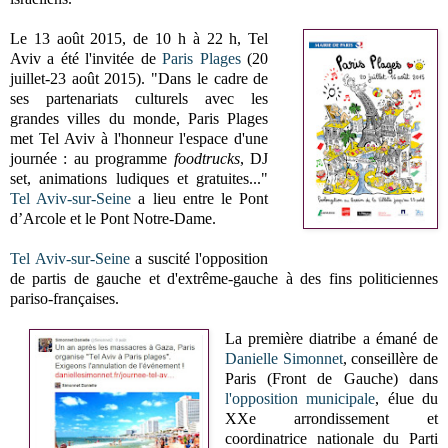
Le 13 août 2015,
de 10 h à 22 h,
Tel
Aviv a été l'invitée de
Paris Plages
(20
juillet-23 août 2015). "
Dans le cadre de
ses partenariats culturels avec les
grandes villes du monde, Paris Plages
met Tel Aviv à l'honneur l'espace d'une
journée : au programme
foodtrucks
, DJ
set, animations ludiques et gratuites..."
Tel Aviv-sur-Seine
a lieu entre le Pont
d’Arcole et le Pont Notre-Dame.
Tel Aviv-sur-Seine
a suscité l'opposition
de partis de gauche et d'extrême-gauche
à des fins politiciennes
pariso-françaises
.
La première diatribe a émané de
Danielle Simonnet
, conseillère de
Paris (Front de Gauche) dans
l'opposition municipale
, élue du
XXe arrondissement et
coordinatrice nationale du Parti