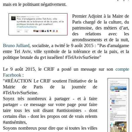
mais en le politisant négativement.
Premier Adjoint à la Maire de
Paris chargé de la culture, du
patrimoine, des métiers d’art,
des relations avec les
arrondissements et de la nuit,
Bruno Julliard
, socialiste, a twitté le 9 août 2015 : "Pas d'amalgame
entre Tel Aviv, ville symbole de la tolérance et de la paix, et la
politique brutale du gvt israélien! #TelAvivSurSeine"
Le 9 août 2015, le CRIF a posté un message sur son
compte
Facebook
:
"‪#‎RÉACTION‬ Le CRIF soutient l'initiative de la
Mairie de Paris de la journée de
‪#‎TelAvivSurSeine‬.
Soyez très nombreux à partager - et à faire
partager - ce message sur votre page pour faire
taire tous les soit disant ‪#‎antisionistes‬ - dont
certains élus - dont les propos ont de vrais relents
‪#‎antisémites‬,
Soyons nombreux pour dire que si toutes les villes