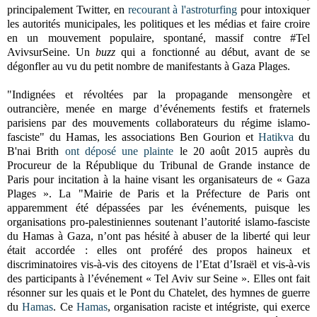
principalement Twitter, en
recourant à l'astroturfing
pour intoxiquer
les autorités municipales, les politiques et les médias et faire croire
en un mouvement populaire, spontané, massif contre #Tel
AvivsurSeine. Un
buzz
qui a fonctionné au début, avant de se
dégonfler au vu du petit nombre de manifestants à Gaza Plages.
"Indignées et révoltées par la propagande mensongère et
outrancière, menée en marge d’événements festifs et fraternels
parisiens par des mouvements collaborateurs du régime islamo-
fasciste" du Hamas, les associations Ben Gourion et
Hatikva
du
B'nai Brith
ont déposé une plainte
le 20 août 2015 auprès du
Procureur de la République du Tribunal de Grande instance de
Paris pour incitation à la haine visant les organisateurs de « Gaza
Plages ». La "Mairie de Paris et la Préfecture de Paris ont
apparemment été dépassées par les événements, puisque les
organisations pro-palestiniennes soutenant l’autorité islamo-fasciste
du Hamas à Gaza, n’ont pas hésité à abuser de la liberté qui leur
était accordée : elles ont proféré des propos haineux et
discriminatoires vis-à-vis des citoyens de l’Etat d’Israël et vis-à-vis
des participants à l’événement « Tel Aviv sur Seine ». Elles ont fait
résonner sur les quais et le Pont du Chatelet, des hymnes de guerre
du
Hamas
. Ce
Hamas
, organisation raciste et intégriste, qui exerce