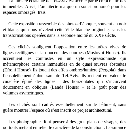
La lumière éclatante de Tel-Aviv est accrue par le crépi blanc des
immeubles. Aussi, l’architecte marque un souci prononcé pour les
espaces ombragés, frais.
Cette exposition rassemble des photos d’époque, souvent en noir
et blanc, qui nous révèlent cette Ville blanche originelle, sans les
transformations opérées dans la seconde moitié du XXe siècle.
Ces clichés soulignent l’opposition entre les arêtes vives de
lignes rectilignes et la douceur des courbes (Mostovoi House). Ils
accentuent les contrastes en un style expressionniste qui
métamorphose certains immeubles en de quasi œuvres abstraites
(Efroni House). Ils jouent des effets ombres/lumière (Pergola), dans
l’ensoleillement éblouissant de Tel-Aviv. Ils mettent en valeur le
caractère épuré des lignes - des horizontales qui s’incurvent
doucement en obliques (Landa House) – et le goût pour des
volumes asymétriques.
Les clichés sont cadrés essentiellement sur le bâtiment, sans
guère montrer l’espace où s’est inscrit ce projet architectural.
Les photographies font penser à des gros plans de visages, des
portraits mettant en relief le caractère de la construction : l’assurance