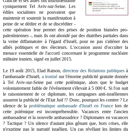
Gauche et ses alliés ont instrumentalisé
cyniquement Tel Aviv-sur-Seine. Les
édiles socialistes ne pouvaient que
maintenir et soutenir la manifestation à
peine de se dédire et de se discréditer -
cette opération leur permet des prises de position biaisées pro-
palestiniennes -, mais ils ont abondé par des diatribes partiales dans
la veine diffamatoire à l'égard d'Israël, pour ne pas s'aliéner des
alliés politiques et des électeurs. L'occasion aussi d'occulter la
menace essentielle de l'accord concernant le programme nucléaire
militaire iranien, signé en juillet 2015.
Le 19 août 2015, Elad Ratson,
directeur des Relations publiques
à
l'ambassade d'Israël,
a ironisé
sur l'énorme publicité gratuite donnée
à Tel Aviv-sur-Seine par cette polémique, alors que le budget
volontairement faible de l'événement s'élevait à 5 000 €. Si l'on suit
le raisonnement de ce diplomate, les campagnes anti-israéliennes
assurent la publicité de l'Etat Juif !? Donc, pourquoi les contrer ? Le
silence de la
problématique ambassade d'Israël en France
lors de
cette polémique est incompréhensible. Vacances entre l'ancien
ambassadeur et la nouvelle ambassadrice ? Diplomates en vacances
? Tactique ? Un silence d'autant plus gênant que, hors crises, elle
n'exprime pas le narratif israélien. Un cas révélant les limites du