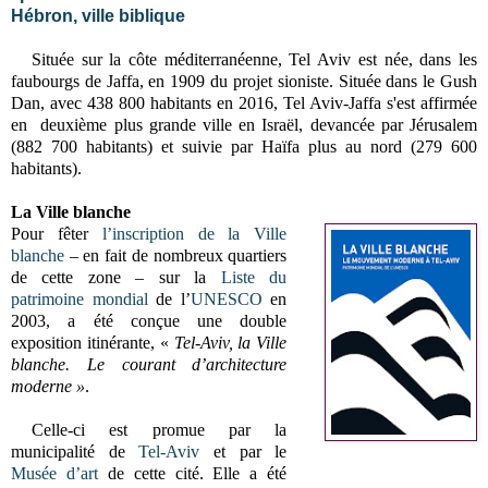
Hébron, ville biblique
Située sur la côte méditerranéenne, Tel Aviv est née, dans les
faubourgs de Jaffa, en 1909 du projet sioniste. Située dans le Gush
Dan, avec
438 800 habitants en 2016, Tel Aviv-Jaffa s'est affirmée
en deuxième plus grande ville en Israël, devancée par Jérusalem
(882 700 habitants) et suivie par Haïfa plus au nord (279 600
habitants).
La Ville blanche
Pour fêter
l’inscription de la Ville
blanche
– en fait de nombreux quartiers
de cette zone – sur la
Liste du
patrimoine mondial
de l’
UNESCO
en
2003, a
été conçue une double
exposition itinérante, «
Tel-Aviv, la Ville
blanche. Le courant d’architecture
moderne »
.
Celle-ci est promue par la
municipalité de
Tel-Aviv
et par le
Musée d’art
de cette cité. Elle a été