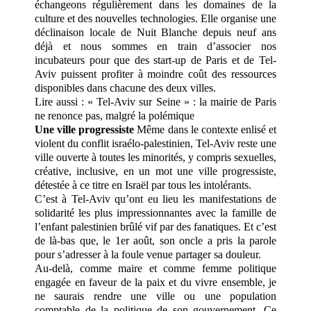
échangeons régulièrement dans les domaines de la
culture et des nouvelles technologies. Elle organise une
déclinaison locale de Nuit Blanche depuis neuf ans
déjà et nous sommes en train d’associer nos
incubateurs pour que des start-up de Paris et de Tel-
Aviv puissent profiter à moindre coût des ressources
disponibles dans chacune des deux villes.
Lire aussi : « Tel-Aviv sur Seine » : la mairie de Paris
ne renonce pas, malgré la polémique
Une ville progressiste
Même dans le contexte enlisé et
violent du conflit israélo-palestinien, Tel-Aviv reste une
ville ouverte à toutes les minorités, y compris sexuelles,
créative, inclusive, en un mot une ville progressiste,
détestée à ce titre en Israël par tous les intolérants.
C’est à Tel-Aviv qu’ont eu lieu les manifestations de
solidarité les plus impressionnantes avec la famille de
l’enfant palestinien brûlé vif par des fanatiques. Et c’est
de là-bas que, le 1er août, son oncle a pris la parole
pour s’adresser à la foule venue partager sa douleur.
Au-delà, comme maire et comme femme politique
engagée en faveur de la paix et du vivre ensemble, je
ne saurais rendre une ville ou une population
comptable de la politique de son gouvernement. Ce