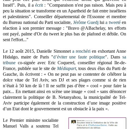
Israël". Puis, il a
écrit
: "Comparaison n'est pas raison. Mais peu à
peu la situation se transforme en un Apartheid de fait entre israéliens
et palestiniens". Conseiller départemental de l'Essonne et membre
du Bureau national du Parti socialiste,
Jérôme Guedj
lui
a tweeté
en
réaction à son premier message : "Bravo @ABachelay, tes efforts
ont payé, palme d'Or du tweet le plus bas de plafond et débile. On
sent l'effort..."
Le 12 août 2015, Danielle Simonnet
a renchéri
en exhortant Anne
Hidalgo, maire de Paris "
d’éviter une faute politique
". Dans
sa
tribune
co-signée avec Eric Coquerel, conseiller régional Ile-de-
France, publiée sur le site de
Médiapart
, tous deux élus du Parti de
Gauche, ils écrivent : « On ne peut pas se contenter de célébrer la
dolce vitae de Tel Aviv, ses DJ et ses plages comme si de rien
n’était à 50 km de là ! Il ne suffit pas d’être « cool » pour faire la
paix... En mettant ainsi en scène une image « cool » sans dénoncer
clairement la politique de B. Netanyahou, la municipalité de Tel-
Aviv participe également de la construction d’une image positive
d’un Etat dont le gouvernement est un obstacle à la paix ».
Le Premier ministre socialiste
Manuel Valls a soutenu Tel