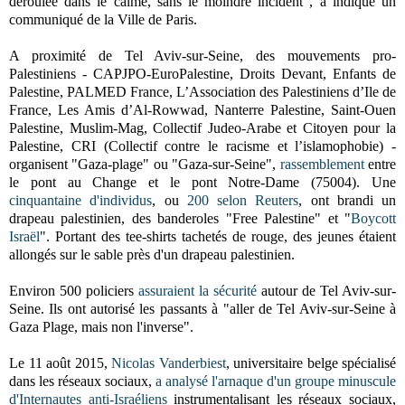
déroulée dans le calme, sans le moindre incident", a indiqué un
communiqué de la Ville de Paris.
A proximité de Tel Aviv-sur-Seine, des mouvements pro-
Palestiniens - CAPJPO-EuroPalestine, Droits Devant, Enfants de
Palestine, PALMED France, L’Association des Palestiniens d’Ile de
France, Les Amis d’Al-Rowwad, Nanterre Palestine, Saint-Ouen
Palestine, Muslim-Mag, Collectif Judeo-Arabe et Citoyen pour la
Palestine, CRI (Collectif contre le racisme et l’islamophobie) -
organisent "Gaza-plage" ou "Gaza-sur-Seine",
rassemblement
entre
le pont au Change et le pont Notre-Dame (75004). Une
cinquantaine d'individus
, ou
200 selon Reuters
, ont brandi un
drapeau palestinien, des banderoles "Free Palestine" et "
Boycott
Israël
". Portant des tee-shirts tachetés de rouge, des jeunes étaient
allongés sur le sable près d'un drapeau palestinien.
Environ 500 policiers
assuraient la sécurité
autour de Tel Aviv-sur-
Seine. Ils ont autorisé les passants à "aller de Tel Aviv-sur-Seine à
Gaza Plage, mais non l'inverse".
Le 11 août 2015,
Nicolas Vanderbiest
, universitaire belge spécialisé
dans les réseaux sociaux,
a analysé
l'arnaque d'un groupe minuscule
d'Internautes anti-Israéliens
instrumentalisant les réseaux sociaux,