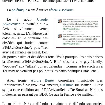
ouvriers de France, la Gauche anticapitaliste et Les Alternatifs.
La
polémique
a enflé sur les
réseaux sociaux
.
Le 8 août,
Claude
Askolovitch
a twitté : "Tel-
Aviv est vibrante, ouverte,
tolérante, gay... L'antithèse des
colonies? Et le contraire des
obsédés qui hurlent contre
#TelAvivSurSeine", puis "Tel
aviv est aimable en Israël, loin
du pouvoir ultra et des dévots fous. Voila pourquoi les antisionistes
la détestent. #TelAvivSurSeine". Bref, c'est la ville gay-friendly,
"opposée" aux "ultras" qui est défendue ! Comme si les électeurs à
Tel Aviv ne votaient pas pour tous les partis politiques israéliens !
Avec ironie,
Aurore Bergé
, conseillère municipale Les
Républicains à Magny-Les-Hameaux,
a résumé
sur Twitter : "C'est
sympa cette coalition anti #TelAvivsurSeine. De Soral au Parti des
Indigènes en passant par BDS. Ce que la France a de meilleur".
La mairie de Paris a défendu et maintenu et défendu son projet,