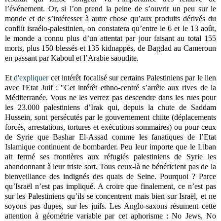
l’événement. Or, si l’on prend la peine de s’ouvrir un peu sur le
monde et de s’intéresser à autre chose qu’aux produits dérivés du
conflit israélo-palestinien, on constatera qu’entre le 6 et le 13 août,
le monde a connu plus d’un attentat par jour faisant au total 155
morts, plus 150 blessés et 135 kidnappés, de Bagdad au Cameroun
en passant par Kaboul et l’Arabie saoudite.
Et
d'expliquer
cet intérêt focalisé sur certains Palestiniens par le lien
avec l'Etat Juif : "Cet intérêt ethno-centré s’arrête aux rives de la
Méditerranée. Vous ne les verrez pas descendre dans les rues pour
les 23.000 palestiniens d’Irak qui, depuis la chute de Saddam
Hussein, sont persécutés par le gouvernement chiite (déplacements
forcés, arrestations, tortures et exécutions sommaires) ou pour ceux
de Syrie que Bashar El-Assad comme les fanatiques de l’Etat
Islamique continuent de bombarder. Peu leur importe que le Liban
ait fermé ses frontières aux réfugiés palestiniens de Syrie les
abandonnant à leur triste sort. Tous ceux-là ne bénéficient pas de la
bienveillance des indignés des quais de Seine. Pourquoi ? Parce
qu’Israël n’est pas impliqué. A croire que finalement, ce n’est pas
sur les Palestiniens qu’ils se concentrent mais bien sur Israël, et ne
soyons pas dupes, sur les juifs. Les Anglo-saxons résument cette
attention à géométrie variable par cet aphorisme : No Jews, No