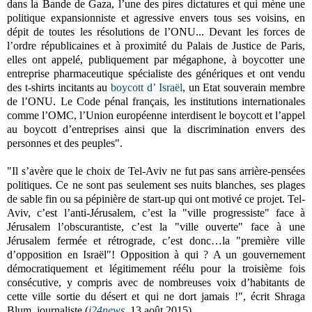
dans la Bande de Gaza, l’une des pires dictatures et qui mène une
politique expansionniste et agressive envers tous ses voisins, en
dépit de toutes les résolutions de l’ONU... Devant les forces de
l’ordre républicaines et à proximité du Palais de Justice de Paris,
elles ont appelé, publiquement par mégaphone, à boycotter une
entreprise pharmaceutique spécialiste des génériques et ont vendu
des t-shirts incitants au
boycott d’ Israël
, un Etat souverain membre
de l’ONU. Le Code pénal français, les institutions internationales
comme l’OMC, l’Union européenne interdisent le boycott et l’appel
au boycott d’entreprises ainsi que la discrimination envers des
personnes et des peuples".
"Il s’avère que le choix de Tel-Aviv ne fut pas sans arrière-pensées
politiques. Ce ne sont pas seulement ses nuits blanches, ses plages
de sable fin ou sa pépinière de start-up qui ont motivé ce projet. Tel-
Aviv, c’est l’anti-Jérusalem, c’est la "ville progressiste" face à
Jérusalem l’obscurantiste, c’est la "ville ouverte" face à une
Jérusalem fermée et rétrograde, c’est donc…la "première ville
d’opposition en Israël"! Opposition à qui ? A un gouvernement
démocratiquement et légitimement réélu pour la troisième fois
consécutive, y compris avec de nombreuses voix d’habitants de
cette ville sortie du désert et qui ne dort jamais !", écrit Shraga
Blum, journaliste (
i24news
, 13 août 2015).