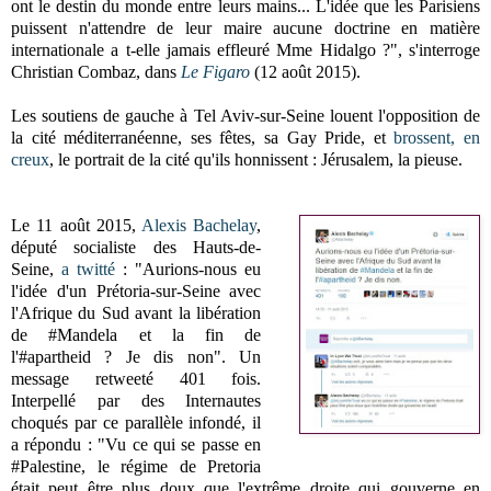
ont le destin du monde entre leurs mains... L'idée que les Parisiens
puissent n'attendre de leur maire aucune doctrine en matière
internationale a t-elle jamais effleuré Mme Hidalgo ?", s'interroge
Christian Combaz, dans
Le Figaro
(12 août 2015).
Les soutiens de gauche à Tel Aviv-sur-Seine louent l'opposition de
la cité méditerranéenne, ses fêtes, sa Gay Pride, et
brossent, en
creux
, le portrait de la cité qu'ils honnissent : Jérusalem, la pieuse.
Le 11 août 2015,
Alexis Bachelay
,
député socialiste des Hauts-de-
Seine,
a twitté
: "Aurions-nous eu
l'idée d'un Prétoria-sur-Seine avec
l'Afrique du Sud avant la libération
de #Mandela et la fin de
l'#apartheid ? Je dis non". Un
message retweeté 401 fois.
Interpellé par des Internautes
choqués par ce parallèle infondé, il
a répondu : "Vu ce qui se passe en
#Palestine, le régime de Pretoria
était peut être plus doux que l'extrême droite qui gouverne en