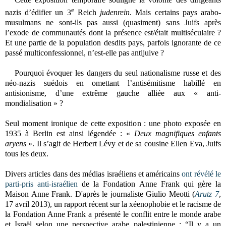
e
nazis d’édifier un 3
Reich
judenrein
. Mais certains pays arabo-
musulmans ne sont-ils pas aussi (quasiment) sans Juifs après
l’exode de communautés dont la présence est/était multiséculaire ?
Et une partie de la population desdits pays, parfois ignorante de ce
passé multiconfessionnel, n’est-elle pas antijuive ?
Pourquoi évoquer les dangers du seul nationalisme russe et des
néo-nazis suédois en omettant l’antisémitisme habillé en
antisionisme, d’une extrême gauche alliée aux « anti-
mondialisation » ?
Seul moment ironique de cette exposition : une photo exposée en
1935 à Berlin est ainsi légendée : «
Deux magnifiques enfants
aryens
». Il s’agit de Herbert Lévy et de sa cousine Ellen Eva, Juifs
tous les deux.
Divers articles dans des médias israéliens et américains
ont révélé le
parti-pris anti-israélien
de la Fondation Anne Frank qui gère la
Maison Anne Frank. D'après le journaliste Giulio Meotti (
Arutz 7
,
17 avril 2013), un rapport récent sur la xéenophobie et le racisme de
la Fondation Anne Frank a présenté le conflit entre le monde arabe
et Israël selon une perspective arabe palestinienne : “Il y a un