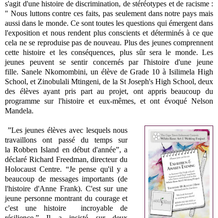
s'agit d'une histoire de discrimination, de stéréotypes et de racisme :
" Nous luttons contre ces faits, pas seulement dans notre pays mais
aussi dans le monde. Ce sont toutes les questions qui émergent dans
l'exposition et nous rendent plus conscients et déterminés à ce que
cela ne se reproduise pas de nouveau. Plus des jeunes comprennent
cette histoire et les conséquences, plus sûr sera le monde. Les
jeunes peuvent se sentir concernés par l'histoire d'une jeune
fille.
Sanele Nkomombini, un élève de Grade 10 à Isilimela High
School, et
Zinobulali Mtingeni, de la St Joseph's High School, d
eux
des élèves ayant pris part au projet, ont appris beaucoup du
programme sur l'histoire et eux-mêmes, et ont évoqué Nelson
Mandela.
”Les jeunes élèves avec lesquels nous
travaillons ont passé du temps sur
la
Robben Island en début d'année”, a
déclaré Richard Freedman, directeur du
Holocaust Centre. “Je pense qu'il y a
beaucoup de messages importants (de
l'histoire d'Anne Frank). C'est sur une
jeune personne montrant du courage et
c'est une histoire incroyable de
résilience.” Il a insisté sur deux