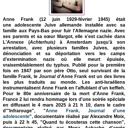
Anne Frank
(
12 juin 1929-février 1945) était
une
adolescente Juive allemande installée avec sa
famille aux Pays-Bas pour fuir l'Allemagne nazie. Avec
ses parents et sa sœur Margot, elle s'est cachée dans
L'Annexe (
Achterhuis)
à Amsterdam jusqu'à son
arrestation, avec plusieurs familles Juives, après
dénonciation et sa déportation vers les camps
d'extermination nazis où elle meurt épuisée,
vraisemblablement du typhus. Publié pour la première
fois en 1947 par son père Otto, seul survivant de la
famille Frank, le
Journal
d'Anne Frank est un des
livres
les plus traduits au monde.
Les anti-Israéliens
instrumentalisent Anne Frank en l'affublant d'un keffieh.
Pour le 80e anniversaire de la mort d'Anne Frank,
France 2 lui rendra hommage lors d'une soirée spéciale
en diffusant le 4 mars 2025 à
21 h 10, dans le cadre
d'"Infrarouge", "
Anne Frank, Journal d'une
adolescente
", d
ocumentaire réalisé par Alexandre Moix,
puis à
22 h 45, "Quand tu écouteras cette chanson",
d
ocumentaire réalisé par Mona Achache d'après