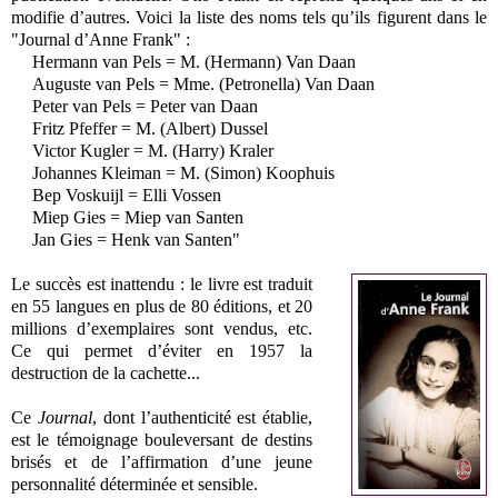
modifie d’autres. Voici la liste des noms tels qu’ils figurent dans le
"Journal d’Anne Frank" :
Hermann van Pels = M. (Hermann) Van Daan
Auguste van Pels = Mme. (Petronella) Van Daan
Peter van Pels = Peter van Daan
Fritz Pfeffer = M. (Albert) Dussel
Victor Kugler = M. (Harry) Kraler
Johannes Kleiman = M. (Simon) Koophuis
Bep Voskuijl = Elli Vossen
Miep Gies = Miep van Santen
Jan Gies = Henk van Santen"
Le succès est inattendu : le livre est traduit
en 55 langues en plus de 80 éditions, et 20
millions d’exemplaires sont vendus, etc.
Ce qui permet d’éviter en 1957 la
destruction de la cachette...
Ce
Journal
,
dont l’authenticité est établie,
est le témoignage bouleversant de destins
brisés et de l’affirmation d’une jeune
personnalité déterminée et sensible.