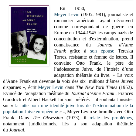
En 1950,
Meyer Levin
(1905-1981), journaliste et
romancier américain ayant découvert
comme correspondant de guerre en
Europe en 1944-1945 les camps nazis de
concentration et d'extermination, prend
connaissance du
Journal d’Anne
Frank
grâce à
son épouse
Tereska
Torres, résistante et femme de lettres. Il
convainc Otto Frank, le père de
l’adolescente Juive, de l’intérêt d’une
adaptation théâtrale du livre. « La voix
d’Anne Frank est devenue la voix des six millions d’âmes Juives
disparues », écrit
Meyer Levin
dans
The New York Times
(1952).
Evincé de l’adaptation théâtrale du
Journal d’Anne Frank
- Frances
Goodrich et Albert Hackett lui sont préférés – il souhaitait insister
sur «
la lutte pour une identité juive lors de l’extermination de la
population Juive européenne
» -, Meyer Levin se brouille avec Otto
Frank. Dans
The Obsession
(1973), il
relate
les
problèmes
,
notamment juridictionnels, liés à son adaptation théâtrale
du
Journal
.