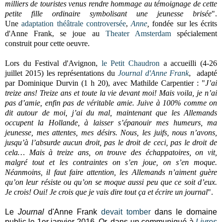
milliers de touristes venus rendre hommage au témoignage de cette
petite fille ordinaire symbolisant une jeunesse brisée
"
.
Une
adaptation théâtrale
controversée
,
Anne
,
fondée sur les écrits
d'Anne Frank, se joue au
Theater Amsterdam
spécialement
construit pour cette oeuvre.
Lors du Festival d'Avignon,
le Petit Chaudron
a accueilli (4-26
juillet 2015) les représentations
du
Journal d'Anne Frank
, adapté
par Dominique Durvin (1 h 20), avec Mathilde Carpentier : "
J’ai
treize ans! Treize ans et toute la vie devant moi! Mais voila, je n’ai
pas d’amie, enfin pas de véritable amie. Juive à 100% comme on
dit autour de moi, j’ai du mal, maintenant que les Allemands
occupent la Hollande, à laisser s’épanouir mes humeurs, ma
jeunesse, mes attentes, mes désirs. Nous, les juifs, nous n’avons,
jusqu’à l’absurde aucun droit, pas le droit de ceci, pas le droit de
cela…
Mais à treize ans, on trouve des échappatoires, on vit,
malgré tout et les contraintes on s’en joue, on s’en moque.
Néanmoins, il faut faire attention, les Allemands n’aiment guère
qu’on leur résiste ou qu’on se moque aussi peu que ce soit d’eux.
Je crois! Oui! Je crois que je vais dire tout ça et écrire un journal
".
Le
Journal
d'Anne Frank
devait tomber
dans le domaine
public le 1er janvier 2016. Or, dans un communiqué à
Livres