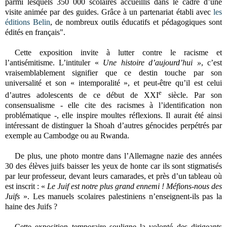
parmi lesquels 350 000 scolaires accueillis dans le cadre d’une
visite animée par des guides. Grâce à un partenariat établi avec
les
éditions Belin
, de nombreux outils éducatifs et pédagogiques sont
édités en français".
Cette exposition invite à lutter contre le racisme et
l’antisémitisme. L’intituler «
Une histoire d’aujourd’hui »
, c’est
vraisemblablement signifier que ce destin touche par son
universalité et son « intemporalité », et peut-être qu’il est celui
e
d’autres adolescents de ce début de XXI
siècle. Par son
consensualisme - elle cite des racismes à l’identification non
problématique -, elle inspire moultes réflexions. Il aurait été ainsi
intéressant de distinguer la Shoah d’autres génocides perpétrés par
exemple au Cambodge ou au Rwanda.
De plus, une photo montre dans l’Allemagne nazie des années
30 des élèves juifs baisser les yeux de honte car ils sont stigmatisés
par leur professeur, devant leurs camarades, et près d’un tableau où
est inscrit : «
Le Juif est notre plus grand ennemi ! Méfions-nous des
Juifs
». Les manuels scolaires palestiniens n’enseignent-ils pas la
haine des Juifs ?
Cette exposition temporaire souligne la volonté des dirigeants