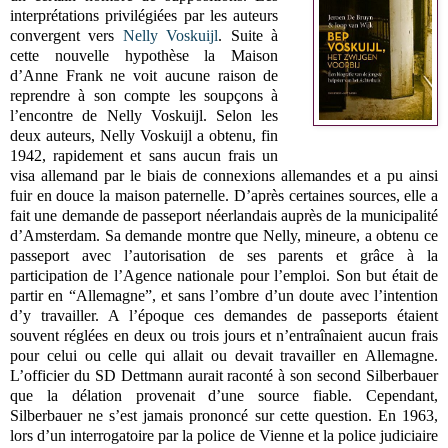
interprétations privilégiées par les auteurs
convergent vers
Nelly Voskuijl
. Suite à
cette nouvelle hypothèse la Maison
d’Anne Frank ne voit aucune raison de
reprendre à son compte les soupçons à
l’encontre de Nelly Voskuijl. Selon les
deux auteurs, Nelly Voskuijl a obtenu, fin
1942, rapidement et sans aucun frais un
visa allemand par le biais de connexions allemandes et a pu ainsi
fuir en douce la maison paternelle. D’après certaines sources, elle a
fait une demande de passeport néerlandais auprès de la municipalité
d’Amsterdam. Sa demande montre que Nelly, mineure, a obtenu ce
passeport avec l’autorisation de ses parents et grâce à la
participation de l’Agence nationale pour l’emploi. Son but était de
partir en “Allemagne”, et sans l’ombre d’un doute avec l’intention
d’y travailler. A l’époque ces demandes de passeports étaient
souvent réglées en deux ou trois jours et n’entraînaient aucun frais
pour celui ou celle qui allait ou devait travailler en Allemagne.
L’officier du SD Dettmann aurait raconté à son second Silberbauer
que la délation provenait d’une source fiable. Cependant,
Silberbauer ne s’est jamais prononcé sur cette question. En 1963,
lors d’un interrogatoire par la police de Vienne et la police judiciaire