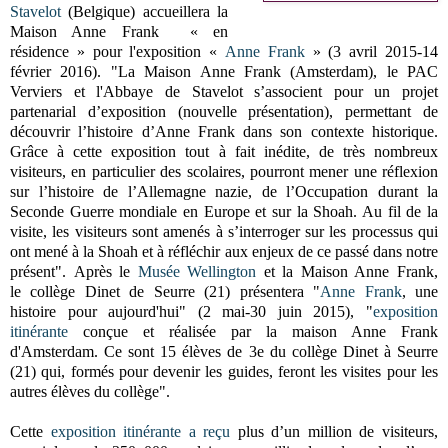
Stavelot
(Belgique) accueillera la
Maison Anne Frank « en
résidence » pour l'exposition «
Anne Frank
» (3 avril 2015-14
février 2016). "La Maison Anne Frank (Amsterdam), le PAC
Verviers et l'Abbaye de Stavelot s’associent pour un projet
partenarial d’exposition (nouvelle présentation), permettant de
découvrir l’histoire d’Anne Frank dans son contexte historique.
Grâce à cette exposition tout à fait inédite, de très nombreux
visiteurs, en particulier des scolaires, pourront mener une réflexion
sur l’histoire de l’Allemagne nazie, de l’Occupation durant la
Seconde Guerre mondiale en Europe et sur la Shoah. Au fil de la
visite, les visiteurs sont amenés à s’interroger sur les processus qui
ont mené à la Shoah et à réfléchir aux enjeux de ce passé dans notre
présent".
Après le
Musée Wellington
et la Maison Anne Frank,
le
collège Dinet de Seurre (21)
présentera
"
Anne Frank
, une
histoire pour aujourd'hui"
(2 mai-30 juin 2015), "
exposition
itinérante
conçue et réalisée par la maison Anne Frank
d'Amsterdam. Ce sont 15 élèves de 3e du collège Dinet à Seurre
(21) qui, formés pour devenir les guides, feront les visites pour les
autres élèves du collège".
Cette
exposition itinérante
a reçu
plus d’un million de visiteurs,