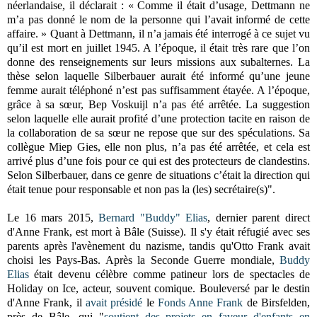
néerlandaise, il déclarait : « Comme il était d’usage, Dettmann ne
m’a pas donné le nom de la personne qui l’avait informé de cette
affaire. » Quant à Dettmann, il n’a jamais été interrogé à ce sujet vu
qu’il est mort en juillet 1945. A l’époque, il était très rare que l’on
donne des renseignements sur leurs missions aux subalternes. La
thèse selon laquelle Silberbauer aurait été informé qu’une jeune
femme aurait téléphoné n’est pas suffisamment étayée. A l’époque,
grâce à sa sœur, Bep Voskuijl n’a pas été arrêtée. La suggestion
selon laquelle elle aurait profité d’une protection tacite en raison de
la collaboration de sa sœur ne repose que sur des spéculations. Sa
collègue Miep Gies, elle non plus, n’a pas été arrêtée, et cela est
arrivé plus d’une fois pour ce qui est des protecteurs de clandestins.
Selon Silberbauer, dans ce genre de situations c’était la direction qui
était tenue pour responsable et non pas la (les) secrétaire(s)".
Le 16 mars 2015,
Bernard "Buddy" Elias
, dernier parent direct
d'Anne Frank, est mort à Bâle (Suisse). Il s'y était réfugié avec ses
parents après l'avènement du nazisme, tandis qu'Otto Frank avait
choisi les Pays-Bas. Après la Seconde Guerre mondiale,
Buddy
Elias
était devenu célèbre comme patineur lors de spectacles de
Holiday on Ice, acteur, souvent comique. Bouleversé par le destin
d'Anne Frank, il
avait présidé
le
Fonds Anne Frank
de Birsfelden,
près de Bâle, qui "
soutient des projets en faveur d'enfants en