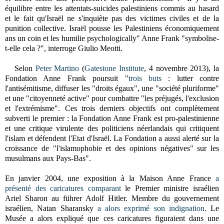
équilibre entre les attentats-suicides palestiniens commis au hasard
et le fait qu'Israël ne s'inquiète pas des victimes civiles et de la
punition collective. Israël pousse les Palestiniens économiquement
ans un coin et les humilie psychologically" Anne Frank "symbolise-
t-elle cela ?", interroge Giulio Meotti.
Selon
Peter Martino
(
Gatestone Institute
, 4 novembre 2013), la
Fondation Anne Frank poursuit "
trois buts
: lutter contre
l'antisémitisme, diffuser les "droits égaux", une "société pluriforme"
et une "citoyenneté active" pour combattre "les préjugés, l'exclusion
et l'extrémisme". Ces trois derniers objectifs ont complètement
subverti le premier : la Fondation Anne Frank est pro-palestinienne
et une critique virulente des politiciens néerlandais qui critiquent
l'islam et défendent l'Etat d'Israël. La Fondation a aussi alerté sur la
croissance de "l'islamophobie et des opinions négatives" sur les
musulmans aux Pays-Bas".
En janvier 2004, une exposition à la Maison Anne France
a
présenté des caricatures comparant
le Premier ministre israélien
Ariel Sharon au führer Adolf Hitler. Membre du gouvernement
israélien, Natan Sharansky
a alors exprimé son indignation
. Le
Musée a alors expliqué que ces caricatures figuraient dans une