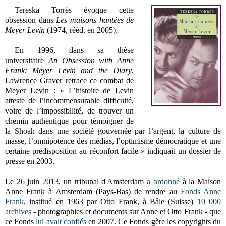
Tereska Torrès évoque cette
obsession dans
Les maisons hantées de
Meyer Levin
(1974, rééd. en 2005).
En 1996, dans sa thèse
universitaire
An Obsession with Anne
Frank: Meyer Levin and the Diary
,
Lawrence Graver retrace ce combat de
Meyer Levin : « L’histoire de Levin
atteste de l’incommensurable difficulté,
voire de l’impossibilité, de trouver un
chemin authentique pour témoigner de
la Shoah dans une société gouvernée par l’argent, la culture de
masse, l’omnipotence des médias, l’optimisme démocratique et une
certaine prédisposition au réconfort facile » indiquait un dossier de
presse en 2003.
Le 26 juin 2013, un tribunal d'Amsterdam
a ordonné
à la Maison
Anne Frank à Amsterdam (Pays-Bas) de rendre au
Fonds Anne
Frank
, institué en 1963 par Otto Frank, à Bâle (Suisse)
10 000
archives
- photographies et documents sur Anne et Otto Frank - que
ce Fonds
lui avait confiés
en 2007. Ce Fonds gère les copyrights du