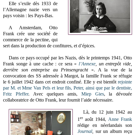
Elle s’exile dès 1933 de
l’Allemagne nazie vers un
pays voisin : les Pays-Bas.
A Amsterdam, Otto
Frank crée une société de
commerce de la pectine, qui
sert dans la production de confitures, et d’épices.
Dans ce pays occupé par les Nazis, dès le printemps 1941, Otto
Frank songe à une cache : ce sera «
l’Annexe
, un entrepôt vide,
derrière son entreprise au Prinsengracht
». A la vue de la
convocation des SS adressée à Margot, la famille Frank se réfugie
le 6 juillet 1942 dans cet endroit confiné. Elle y est bientôt
rejointe
par M. et Mme Van Pels et leur fils, Peter, ainsi que par le dentiste,
Fritz Pfeffer
. Avec quelques amis,
Miep Gies
, la dévouée
collaboratrice de Otto Frank, leur fournit l’aide nécessaire.
Là, du 12 juin 1942 au
er
1
août 1944,
Anne Frank
rédige en néerlandais son
Journal
,
sur un album reçu