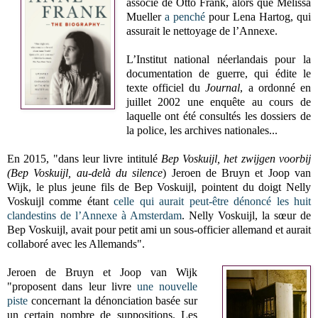
associé de Otto Frank, alors que Melissa
Mueller
a penché
pour Lena Hartog, qui
assurait le nettoyage de l’Annexe.
L’Institut national néerlandais pour la
documentation de guerre, qui édite le
texte officiel du
Journal
, a ordonné en
juillet 2002 une enquête au cours de
laquelle ont été consultés les dossiers de
la police, les archives nationales...
En 2015, "dans leur livre intitulé
Bep Voskuijl, het zwijgen voorbij
(Bep Voskuijl, au-delà du silence
) Jeroen de Bruyn et Joop van
Wijk, le plus jeune fils de Bep Voskuijl, pointent du doigt Nelly
Voskuijl comme étant
celle qui aurait peut-être dénoncé les huit
clandestins de l’Annexe à Amsterdam
. Nelly Voskuijl, la sœur de
Bep Voskuijl, avait pour petit ami un sous-officier allemand et aurait
collaboré avec les Allemands".
Jeroen de Bruyn et Joop van Wijk
"proposent dans leur livre
une nouvelle
piste
concernant la dénonciation basée sur
un certain nombre de suppositions. Les