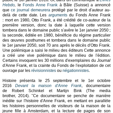
Hebdo
,
le
Fonds Anne Frank
à Bâle (Suisse) a annoncé
que
ce journal
demeurera
protégé par le droit d'auteur au-
delà de cette date.
Les
arguments
du Fonds Anne Frank
:
mort en 1980,
Otto Frank, a été crédité de co-auteur de la
première version, donc la date à laquelle cette version
tombera dans le domaine public s'avère le 1er janvier 2050 ;
la seconde, éditée en 1980, bénéficie du régime particulier
des œuvres posthumes et tombera dans le domaine public
le 1er janvier 2050, soit 70 ans après le décès d'Otto Frank.
Une polémique a saisi le milieu des éditeurs
Cette annonce
a créé une vive polémique dans le milieu de l'édition.
Certains invoquent les 30 millions d'exemplaires du
Journal
d'Anne Frank, et la crainte du Fonds de l'exploitation de cet
ouvrage par les
révisionnistes
ou
négationnistes
.
Histoire présenta le 25 septembre et le 1er octobre
2016
Devant la maison d'Anne Frank
, documentaire
de
Robert Schinkel et Martijn Bink (
The media
brother,
2014). "
Ce documentaire se penche de manière
inédite sur l'histoire d'Anne Frank, en mettant en parallèle
les histoires personnelles de visiteurs de la maison de la
jeune fille à Amsterdam, et la lecture de pages de son