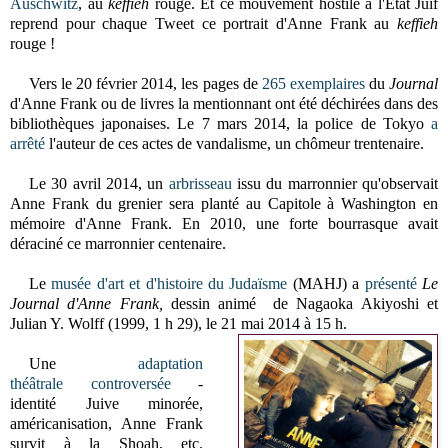
Auschwitz
, au
keffieh
rouge. Et ce mouvement hostile à l'Etat Juif
reprend pour chaque Tweet ce portrait d'Anne Frank au
keffieh
rouge !
Vers le 20 février 2014, les pages de
265 exemplaires
du
Journal
d'Anne Frank ou de livres la mentionnant ont été déchirées dans des
bibliothèques japonaises. Le 7 mars 2014, la police de Tokyo
a
arrêté
l'auteur de ces actes de vandalisme, un chômeur trentenaire.
Le 30 avril 2014, un
arbrisseau
issu du marronnier qu'observait
Anne Frank du grenier sera planté au Capitole à Washington en
mémoire d'Anne Frank. En 2010, une forte bourrasque avait
déraciné ce marronnier centenaire.
Le
musée d'art et d'histoire du Judaïsme
(MAHJ) a
présenté
Le
Journal d'Anne Frank,
dessin animé de Nagaoka Akiyoshi et
Julian Y. Wolff
(1999, 1 h 29),
le 21 mai 2014 à 15 h.
Une
adaptation
théâtrale
controversée
-
identité Juive minorée,
américanisation, Anne Frank
survit à la Shoah, etc.