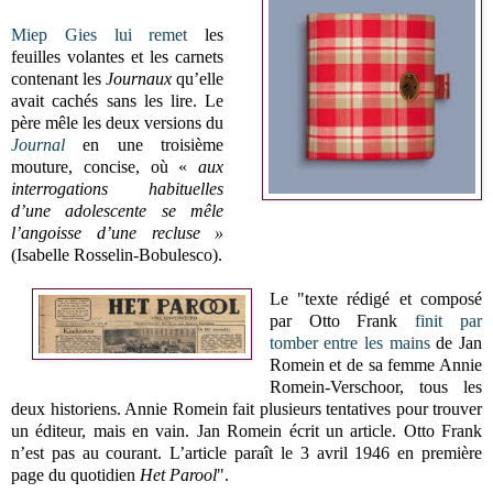
Miep Gies lui remet
les
feuilles volantes et les carnets
contenant les
Journaux
qu’elle
avait cachés sans les lire. Le
père mêle les deux versions du
Journal
en une troisième
mouture, concise, où «
aux
interrogations habituelles
d’une adolescente se mêle
l’angoisse d’une recluse »
(Isabelle Rosselin-Bobulesco).
Le "texte rédigé et composé
par Otto Frank
finit par
tomber entre les mains
de Jan
Romein et de sa femme Annie
Romein-Verschoor, tous les
deux historiens. Annie Romein fait plusieurs tentatives pour trouver
un éditeur, mais en vain. Jan Romein écrit un article. Otto Frank
n’est pas au courant. L’article paraît le 3 avril 1946 en première
page du quotidien
Het Parool
".