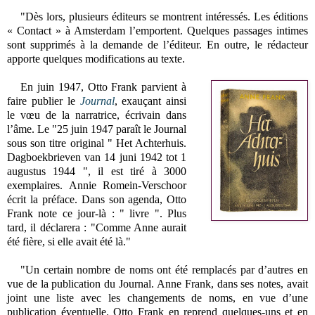
"Dès lors, plusieurs éditeurs se montrent intéressés. Les éditions
« Contact » à Amsterdam l’emportent. Quelques passages intimes
sont supprimés à la demande de l’éditeur. En outre, le rédacteur
apporte quelques modifications au texte.
En juin 1947, Otto Frank parvient à
faire publier le
Journal
,
exauçant ainsi
le vœu de la narratrice, écrivain dans
l’âme. Le "25 juin 1947 paraît le Journal
sous son titre original " Het Achterhuis.
Dagboekbrieven van 14 juni 1942 tot 1
augustus 1944 ", il est tiré à 3000
exemplaires. Annie Romein-Verschoor
écrit la préface. Dans son agenda, Otto
Frank note ce jour-là : " livre ". Plus
tard, il déclarera : "Comme Anne aurait
été fière, si elle avait été là."
"Un certain nombre de noms ont été remplacés par d’autres en
vue de la publication du Journal. Anne Frank, dans ses notes, avait
joint une liste avec les changements de noms, en vue d’une
publication éventuelle. Otto Frank en reprend quelques-uns et en