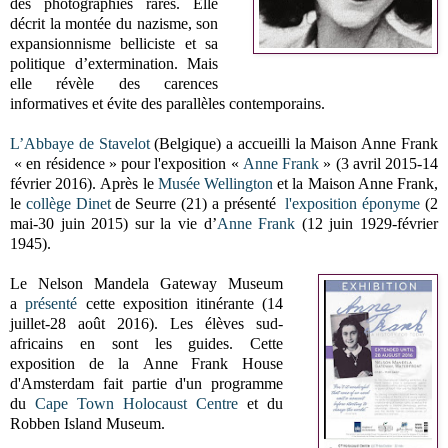
des photographies rares. Elle
décrit la montée du nazisme, son
expansionnisme belliciste et sa
politique d’extermination. Mais
elle révèle des carences
informatives et évite des parallèles contemporains.
L’Abbaye de Stavelot
(Belgique) a accueilli la Maison Anne Frank
« en résidence » pour l'exposition «
Anne Frank
» (3 avril 2015-14
février 2016).
Après le
Musée Wellington
et la Maison Anne Frank,
le
collège Dinet
de Seurre (21)
a présenté
l'exposition éponyme
(2
mai-30 juin 2015) sur la vie d’
Anne Frank
(
12 juin 1929-février
1945).
Le Nelson Mandela Gateway Museum
a
présenté
cette exposition itinérante (14
juillet-28 août 2016). Les élèves sud-
africains en sont les guides. Cette
exposition de la
Anne Frank House
d'Amsterdam fait partie d'un programme
du
Cape Town Holocaust Centre
et du
Robben Island Museum.