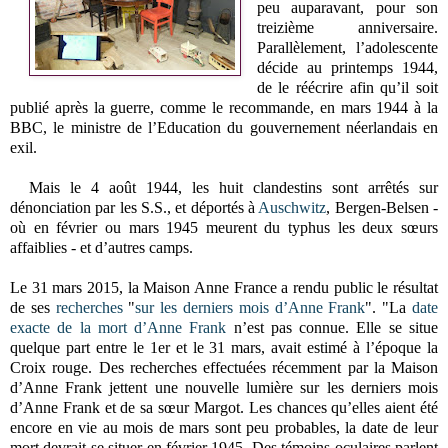
peu auparavant, pour son
treizième anniversaire.
Parallèlement, l’adolescente
décide au printemps 1944,
de le réécrire afin qu’il soit
publié après la guerre, comme le recommande, en mars 1944 à la
BBC, le ministre de l’Education du gouvernement néerlandais en
exil.
Mais le 4 août 1944, les huit clandestins sont arrêtés sur
dénonciation par les S.S., et déportés à
Auschwitz
, Bergen-Belsen -
où en février ou mars 1945 meurent du typhus les deux sœurs
affaiblies - et d’autres camps.
Le 31 mars 2015, la Maison Anne France a rendu public le résultat
de ses
recherches
"
sur les derniers mois d’Anne Frank
". "La
date
exacte de la mort d’Anne Frank
n’est pas connue. Elle se situe
quelque part entre le 1er et le 31 mars, avait estimé à l’époque la
Croix rouge. Des recherches effectuées récemment par la Maison
d’Anne Frank jettent une nouvelle lumière sur les derniers mois
d’Anne Frank et de sa sœur Margot. Les chances qu’elles aient été
encore en vie au mois de mars sont peu probables, la date de leur
mort devrait se situer en février 1945. Des témoins oculaires parlent