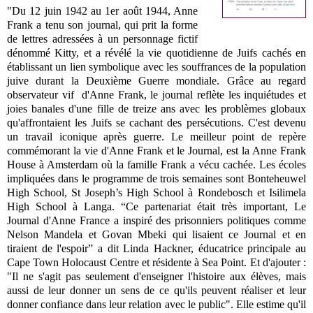
"Du 12 juin 1942 au 1er août 1944, Anne
Frank a tenu son journal, qui prit la forme
de lettres adressées à un personnage fictif
dénommé Kitty, et a révélé la vie quotidienne de Juifs cachés en
établissant un lien symbolique avec les souffrances de la population
juive durant la Deuxième Guerre mondiale.
Grâce au regard
observateur vif d'Anne Frank, le journal reflète les inquiétudes et
joies banales
d'une fille de treize ans avec les problèmes globaux
qu'affrontaient les Juifs se cachant des persécutions. C'est devenu
un travail iconique après guerre. Le meilleur point de repère
commémorant la vie d'
Anne Frank et le Journal, est la Anne Frank
House à Amsterdam où la famille Frank a vécu cachée. Les écoles
impliquées dans le programme de trois semaines sont
Bonteheuwel
High School, St Joseph’s High School à Rondebosch et Isilimela
High School à Langa.
“Ce partenariat était très important, Le
Journal d'Anne France a inspiré des prisonniers politiques comme
Nelson Mandela et Govan Mbeki qui lisaient ce Journal et en
tiraient de l'espoir” a dit
Linda Hackner,
éducatrice principale au
Cape Town Holocaust Centre et résidente à Sea Point. Et d'ajouter :
"Il ne s'agit pas seulement d'enseigner l'histoire aux élèves, mais
aussi de leur donner un sens de ce qu'ils peuvent réaliser et leur
donner confiance dans leur relation avec le public". Elle estime qu'il