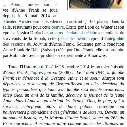
-,
Anne
,
fondée sur la
vie
d'Anne Frank se joue
depuis le 8 mai 2014 au
Theater Amsterdam
spécialement
construit
(1100 places dans la
salle, restaurant) pour cette
oeuvre
. Ecrite par
Leon de Winter et son
épouse Jessica Durlacher,
auteurs néerlandais célèbres
et enfants de
survivants de la Shoah, cette
pièce de théâtre
reprend
l'intégralité
des versions
du
Journal
d'Anne Frank. Soutenue par la fondation
Anne Frank de Bâle (Suisse) créée par Otto Frank, elle est
produite
par Robin de Levita, producteur expérimenté à Broadway.
Toute l'Histoire a diffusé le 26 octobre 2014 le premier épisode
d'
Anne Frank, l’après journal
(2008) : "
Le 4 août 1944, la famille
Frank est dénoncée à la Gestapo. Anne et sa soeur Margot sont
déportées vers le camp de Bergen-Belsen où elles décèdent du
typhus, persuadées que toute leur famille s'est éteinte avant elles.
Miep Gies, un ami de la famille, découvre le journal de la jeune
Anne dans l'Annexe qui abritait les Frank. Otto, le père, qui a
survécu, entreprend alors de faire publier l'ouvrage qui
bouleversera profondément des générations de lecteurs. Devenu un
monument historique, la Maison d'Anne Frank située au 263 du
Prinsengracht à Amsterdam attire chaque année des dizaines de