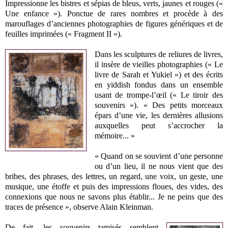
Impressionne les bistres et sépias de bleus, verts, jaunes et rouges («
Une enfance »). Ponctue de rares nombres et procède à des
marouflages d’anciennes photographies de figures génériques et de
feuilles imprimées (« Fragment II »).
Dans les sculptures de reliures de livres,
il insère de vieilles photographies (« Le
livre de Sarah et Yukiel ») et des écrits
en yiddish fondus dans un ensemble
usant de trompe-l’œil (« Le tiroir des
souvenirs »). « Des petits morceaux
épars d’une vie, les dernières allusions
auxquelles peut s’accrocher la
mémoire... »
« Quand on se souvient d’une personne
ou d’un lieu, il ne nous vient que des
bribes, des phrases, des lettres, un regard, une voix, un geste, une
musique, une étoffe et puis des impressions floues, des vides, des
connexions que nous ne savons plus établir... Je ne peins que des
traces de présence », observe Alain Kleinman.
De fait, les souvenirs tamisés semblent