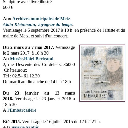
Sculpture avec livre illustré
600 €
Aux
Archives municipales de Metz
Alain Kleinmann, voyageur du temps
.
Vernissage le 5 septembre 2017 à 18 h en présence de l'artiste et du
maire de Metz, et suivi d'un concert.
Du
2 mars au 7 mai 2017.
Vernissage
le 2 mars 2017, à 18 h 30
Au
Musée-Hôtel Bertrand
2, rue Descente des Cordeliers. 36000
Châteauroux
Tél : 02.54.61.12.30
Du mardi au dimanche de 14 h à 18 h
Du 23 janvier au 13 mars
2016.
Vernissage le 23 janvier 2016 à
18 h 30
A
l'Embarcadère
Eté 2015.
Vernissage le 16 juillet 2015 de 17 h à 21 h.
A la
galerie Saphir