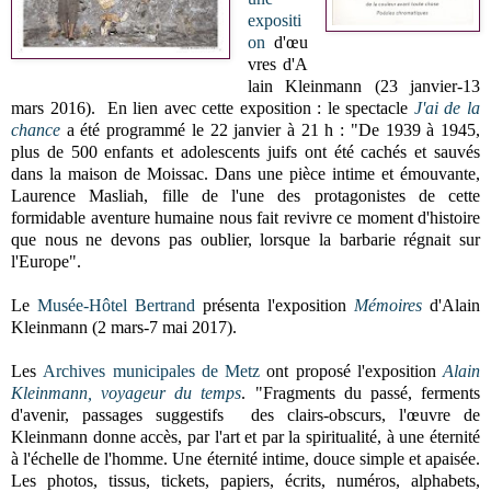
expositi
on
d'œu
vres d'A
lain Kleinmann (23 janvier-13
mars 2016). En lien avec cette exposition : le spectacle
J'ai de la
chance
a été programmé le 22 janvier à 21 h : "De 1939 à 1945,
plus de 500 enfants et adolescents juifs ont été cachés et sauvés
dans la maison de Moissac. Dans une pièce intime et émouvante,
Laurence Masliah, fille de l'une des protagonistes de cette
formidable aventure humaine nous fait revivre ce moment d'histoire
que nous ne devons pas oublier, lorsque la barbarie régnait sur
l'Europe".
Le
Musée-Hôtel Bertrand
présenta l'exposition
Mémoires
d'Alain
Kleinmann (2 mars-7 mai 2017).
Les
Archives municipales de Metz
ont proposé l'exposition
Alain
Kleinmann, voyageur du temps
. "Fragments du passé, ferments
d'avenir, passages suggestifs des clairs-obscurs, l'œuvre de
Kleinmann donne accès, par l'art et par la spiritualité, à une éternité
à l'échelle de l'homme. Une éternité intime, douce simple et apaisée.
Les photos, tissus, tickets, papiers, écrits, numéros, alphabets,