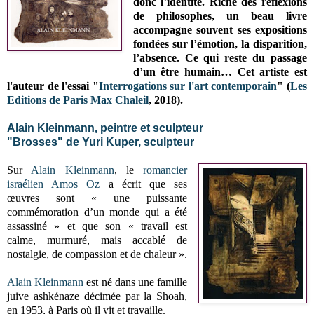
donc l’identité. Riche des réflexions
de philosophes, un beau livre
accompagne souvent ses expositions
fondées sur l’émotion, la disparition,
l’absence. Ce qui reste du passage
d’un être humain… Cet artiste est
l'auteur de l'essai "
Interrogations sur l'art contemporain
" (
Les
Editions de Paris Max Chaleil
, 2018).
Alain Kleinmann, peintre et sculpteur
"Brosses" de Yuri Kuper, sculpteur
Sur
Alain Kleinmann
, le
romancier
israélien
Amos Oz
a écrit que ses
œuvres sont « une puissante
commémoration d’un monde qui a été
assassiné » et que son « travail est
calme, murmuré, mais accablé de
nostalgie, de compassion et de chaleur ».
Alain Kleinmann
est né dans une famille
juive ashkénaze décimée par la Shoah,
en 1953, à Paris où il vit et travaille.