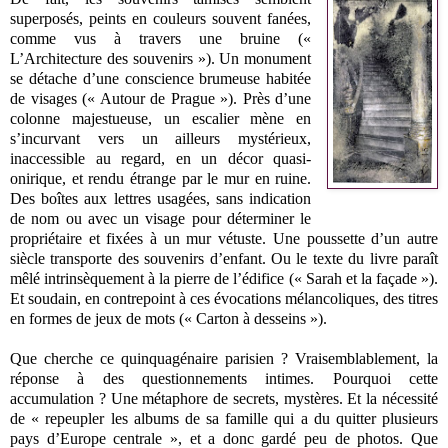
superposés, peints en couleurs souvent fanées,
comme vus à travers une bruine («
L’Architecture des souvenirs »). Un monument
se détache d’une conscience brumeuse habitée
de visages (« Autour de Prague »). Près d’une
colonne majestueuse, un escalier mène en
s’incurvant vers un ailleurs mystérieux,
inaccessible au regard, en un décor quasi-
onirique, et rendu étrange par le mur en ruine.
Des boîtes aux lettres usagées, sans indication
de nom ou avec un visage pour déterminer le
propriétaire et fixées à un mur vétuste. Une poussette d’un autre
siècle transporte des souvenirs d’enfant. Ou le texte du livre paraît
mêlé intrinsèquement à la pierre de l’édifice (« Sarah et la façade »).
Et soudain, en contrepoint à ces évocations mélancoliques, des titres
en formes de jeux de mots (« Carton à desseins »).
Que cherche ce quinquagénaire parisien ? Vraisemblablement, la
réponse à des questionnements intimes. Pourquoi cette
accumulation ? Une métaphore de secrets, mystères. Et la nécessité
de « repeupler les albums de sa famille qui a du quitter plusieurs
pays d’Europe centrale », et a donc gardé peu de photos. Que