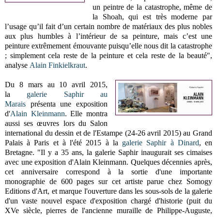
un peintre de la catastrophe, même de
la Shoah, qui est très moderne par
l’usage qu’il fait d’un certain nombre de matériaux des plus nobles
aux plus humbles à l’intérieur de sa peinture, mais c’est une
peinture extrêmement émouvante puisqu’elle nous dit la catastrophe
; simplement cela reste de la peinture et cela reste de la beauté",
analyse
Alain Finkielkraut
.
Du 8 mars au 10 avril 2015,
la
galerie Saphir au
Marais
présenta une exposition
d'
Alain Kleinmann
. Elle montra
aussi ses œuvres lors du Salon
international du dessin et de l'Estampe (24-26 avril 2015) au Grand
Palais à Paris et à l'été 2015 à la
galerie Saphir à Dinard
, en
Bretagne. "Il y a 35 ans, la galerie Saphir inaugurait ses cimaises
avec une exposition d'Alain Kleinmann. Quelques décennies après,
cet anniversaire correspond à la sortie d'une importante
monographie de 600 pages sur cet artiste parue chez Somogy
Editions d'Art, et marque l'ouverture dans les sous-sols de la galerie
d'un vaste nouvel espace d'exposition chargé d'historie (puit du
XVe siècle, pierres de l'ancienne muraille de Philippe-Auguste,