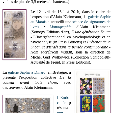
voûtes de plus de 3,5 mètres de hauteur...)
Le 12 avril de 16 h à 20 h, dans le cadre de
l'exposition d'Alain Kleinmann, la
galerie Saphir
au Marais
a accueilli une
séance de signatures de
livres
:
Monographie
d'Alain Kleinmann
(Somogy Editions d'art),
D'une génération l'autre
-
L’intergénérationnel en psychopathologie et en
psychanalyse (In Press Editions) et
Présence de la
Shoah et d'Israël dans la pensée contemporaine -
Nom sacré/Nom maudit
, sous la direction de
Michel Gad Wolkowicz (Collection Schibboleth-
Actualité de Freud, In Press Editions).
La
galerie Saphir à Dinard
, en Bretagne, a
présenté l'exposition collective
De la
couleur avant toute chose
, avec
des œuvres d'Alain Kleinmann.
L'Embar
cadère
p
résenta
une