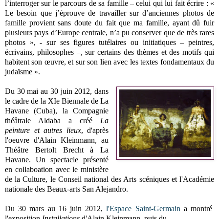
l’interroger sur le parcours de sa famille – celui qui lui fait écrire : «
Le besoin que j’éprouve de travailler sur d’anciennes photos de
famille provient sans doute du fait que ma famille, ayant dû fuir
plusieurs pays d’Europe centrale, n’a pu conserver que de très rares
photos », - sur ses figures tutélaires ou initiatiques – peintres,
écrivains, philosophes –, sur certains des thèmes et des motifs qui
habitent son œuvre, et sur son lien avec les textes fondamentaux du
judaïsme ».
Du 30 mai au 30 juin 2012, dans
le cadre de la XIe Biennale de La
Havane (Cuba), la Compagnie
théâtrale Aldaba a créé
La
peinture et autres lieux
, d'après
l'oeuvre d'Alain Kleinmann, au
Théâtre Bertolt Brecht à La
Havane. Un spectacle présenté
en collaboation avec le ministère
de la Culture, le Conseil national des Arts scéniques et l'Académie
nationale des Beaux-arts San Alejandro.
Du 30 mars au 16 juin 2012,
l'Espace Saint-Germain
a montré
l'exposition
Installations
d'Alain Kleinmann, puis du .