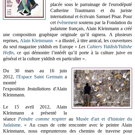
placée sous le parrainage de l'eurodéputé
Catherine Trautmann et du juriste
international et écrivain Samuel Pisar. Pour
cet
évènement
soutenu par la Fondation du
judaïsme français, Alain Kleinmann a créé
une composition graphique originale qu’il signera. A plusieurs
reprises,
Alain Kleinmann
« a illustré, à titre amical, les couvertures
du seul magazine yiddish en Europe »
Les
Cahiers Yiddish
/Yidishe
Heftn
, ce qui démontre l’intérêt qu’il porte à la culture juive en
général et la culture yiddish en particulier ».
Du 30 mars au 16 juin
2012,
l'Espace Saint Germain
a
montré
l'exposition
Installations
d'Alain
Kleinmann.
Le 15 avril 2012, Alain
Kleinmann a présenté la
séance
Peindre comme respirer
au
Musée d'art et d'histoire du
Judaïsme
. «
Au cours de cette rencontre avec le peintre
Alain
Kleinmann
, nous emprunterons des chemins de traverse pour