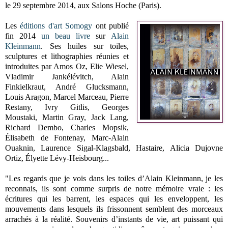
le 29 septembre 2014, aux Salons Hoche (Paris).
Les
éditions d'art Somogy
ont publié
fin 2014
un beau livre
sur
Alain
Kleinmann
. Ses huiles sur toiles,
sculptures et lithographies réunies et
introduites par Amos Oz, Elie Wiesel,
Vladimir Jankélévitch, Alain
Finkielkraut, André Glucksmann,
Louis Aragon, Marcel Marceau, Pierre
Restany, Ivry Gitlis, Georges
Moustaki, Martin Gray, Jack Lang,
Richard Dembo, Charles Mopsik,
Élisabeth de Fontenay, Marc-Alain
Ouaknin, Laurence Sigal-Klagsbald, Hastaire, Alicia Dujovne
Ortiz, Élyette Lévy-Heisbourg...
"Les regards que je vois dans les toiles d’Alain Kleinmann, je les
reconnais, ils sont comme surpris de notre mémoire vraie : les
écritures qui les barrent, les espaces qui les enveloppent, les
mouvements dans lesquels ils frissonnent semblent des morceaux
arrachés à la réalité. Souvenirs d’instants de vie, art puissant qui