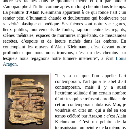
ancre ses racines dans le quotidien même et qui par pudeur
s’autoparaphe à l’infini comme après un long chemin dans le temps.
La peinture d’Alain Kleinmann appartient à ce qui fonde l’art : un
sentier pétri d’humanité chaude et douloureuse qui bouleverse par
sa vérité plastique et poétique. Ses thèmes sont notre vie : gares,
lieux publics, mouvements de foules, rapports entre les regards,
scènes théâtrales, espaces de murmures inquiétants, de mascarades
secrètes, d’espoirs et de lueurs nichés dans les ombres. En
contemplant les œuvres d’Alain Kleinmann, c’est devant notre
profondeur que nous nous trouvons, c’est un des chemins par
lesquels nous regagnons notre lumière intérieure", a écrit
Louis
Aragon
.
"Il y a ce que l’on appelle l’art
contemporain, l’art qui a le label d’art
contemporain, mais il y a aussi
l’extrême solitude d’un certain nombre
d’artistes qui se refusent aux diktats de
cet art contemporain titularisé. Moi, je
voudrais en citer un, qui a été en son
temps célébré par Aragon : c’est Alain
Kleinmann. C’est un peintre de la
transmission, un peintre de la mémoire,