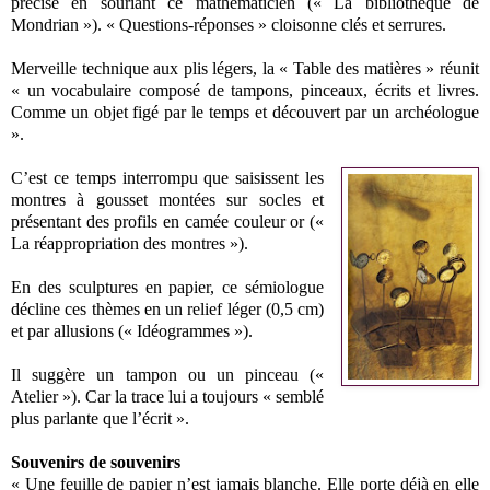
précise en souriant ce mathématicien (« La bibliothèque de
Mondrian »). « Questions-réponses » cloisonne clés et serrures.
Merveille technique aux plis légers, la « Table des matières » réunit
« un vocabulaire composé de tampons, pinceaux, écrits et livres.
Comme un objet figé par le temps et découvert par un archéologue
».
C’est ce temps interrompu que saisissent les
montres à gousset montées sur socles et
présentant des profils en camée couleur or («
La réappropriation des montres »).
En des sculptures en papier, ce sémiologue
décline ces thèmes en un relief léger (0,5 cm)
et par allusions (« Idéogrammes »).
Il suggère un tampon ou un pinceau («
Atelier »). Car la trace lui a toujours « semblé
plus parlante que l’écrit ».
Souvenirs de souvenirs
« Une feuille de papier n’est jamais blanche. Elle porte déjà en elle