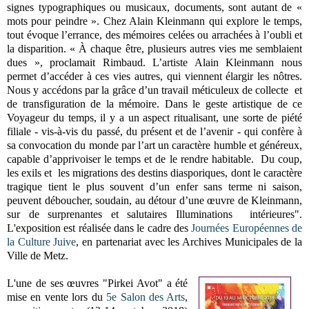
signes typographiques ou musicaux, documents, sont autant de «
mots pour peindre ». Chez Alain Kleinmann qui explore le temps,
tout évoque l’errance, des mémoires celées ou arrachées à l’oubli et
la disparition. « À chaque être, plusieurs autres vies me semblaient
dues », proclamait Rimbaud. L’artiste Alain Kleinmann nous
permet d’accéder à ces vies autres, qui viennent élargir les nôtres.
Nous y accédons par la grâce d’un travail méticuleux de collecte et
de transfiguration de la mémoire. Dans le geste artistique de ce
Voyageur du temps, il y a un aspect ritualisant, une sorte de piété
filiale - vis-à-vis du passé, du présent et de l’avenir - qui confère à
sa convocation du monde par l’art un caractère humble et généreux,
capable d’apprivoiser le temps et de le rendre habitable. Du coup,
les exils et les migrations des destins diasporiques, dont le caractère
tragique tient le plus souvent d’un enfer sans terme ni saison,
peuvent déboucher, soudain, au détour d’une œuvre de Kleinmann,
sur de surprenantes et salutaires Illuminations intérieures".
L'exposition est réalisée dans le cadre des
Journées Européennes de
la Culture Juive
, en partenariat avec les Archives Municipales de la
Ville de Metz.
L'une de ses œuvres "Pirkei Avot" a été
mise en vente lors du
5e Salon des Arts
,