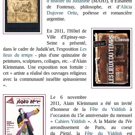
d’histoire du Judaïsme
(MAHJ), d’Elisabeth
de Fontenay, philosophe, et d’
Alicia
Dujovne Ortiz
, poétesse et romancière
argentine.
En 2011, l'Hôtel de
Ville d'Epinay-sur-
Seine a présenté,
dans le cadre de Judaïk'art, l'exposition
Les
lieux du temps
- plus d'une quinzaine de
peintures, sculptures, collages, etc. - d'Alain
Kleinmann. Une exposition non fortuite :
cet « artiste a réalisé des ouvrages religieux
avec la communauté israélite spinassienne
».
Le 6 novembre
2011, Alain Kleinmann a été un invité
d'honneur de la
Fête du Yiddish
à
l’occasion du 15e anniversaire du mensuel
«
Cahiers Yiddish
».
A la Mairie du IVe
arrondissement de Paris, au coeur
du
Pletzl
, la
Fête du Yiddish
est