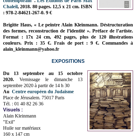
contemporain
".
Les Editions de Paris Max
Chalei
l
, 2018.
80 pages.
12,5 x 21 cm.
ISBN
: 978-2-84621-267-0. 9 €
Brigitte Haus, « Le peintre Alain Kleinmann. Déstructuration
des formes, reconstruction de l’identité ». Préface de l’artiste.
Format : 17x 24 cm, 492 pages, plus de 120 illustrations
couleurs. Prix : 35 €. Frais de port : 9 €. Commandes à
alain_kleinmann@yahoo.fr
EXPOSITIONS
Du 13 septembre au 15 octobre
2020.
Vernissage le dimanche 13
septembre 2020 à partir de 14 h 30
Au
Centre européen du Judaïsme
Place de Jérusalem. 75017 Paris
Tél. : 01 40 82 26 36
Visuels
:
Alain Kleinmann
"Exil"
Huile sur matériaux
160 x 147 cm