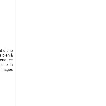
nt d’une
s bien à
eene, ce
-dire la
s images