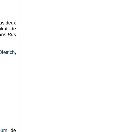
ous deux
trat, de
dans
Bus
ietrich
,
urn
, de