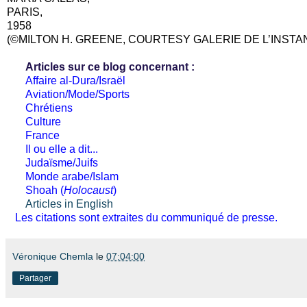
PARIS,
1958
(©MILTON H. GREENE, COURTESY GALERIE DE L’INSTAN
Articles sur ce blog concernant :
Affaire al-Dura/Israël
Aviation/Mode/Sports
Chrétiens
Culture
France
Il ou elle a dit...
Judaïsme/Juifs
Monde arabe/Islam
Shoah (
Holocaust
)
Articles in English
Les citations sont extraites du communiqué de presse.
Véronique Chemla
le
07:04:00
Partager