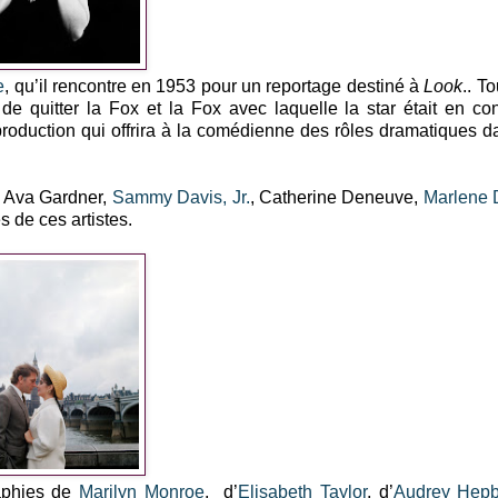
e
, qu’il rencontre en 1953 pour un reportage destiné à
Look
.. T
e quitter la Fox et la Fox avec laquelle la star était en con
production qui offrira à la comédienne des rôles dramatiques 
, Ava Gardner,
Sammy Davis, Jr.
, Catherine Deneuve,
Marlene D
 de ces artistes.
aphies de
Marilyn Monroe
, d’
Elisabeth Taylor
, d’
Audrey Hepb