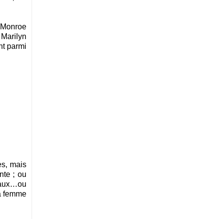
n Monroe
 Marilyn
t parmi
es, mais
nte ; ou
 eaux…ou
la femme