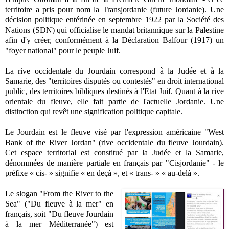
territoire a pris pour nom la Transjordanie (future Jordanie). Une
décision politique entérinée en septembre 1922 par la Société des
Nations (SDN) qui officialise le mandat britannique sur la Palestine
afin d'y créer, conformément à la Déclaration Balfour (1917) un
"foyer national" pour le peuple Juif.
La rive occidentale du Jourdain correspond à la Judée et à la
Samarie, des "territoires disputés ou contestés" en droit international
public, des territoires bibliques destinés à l'Etat Juif. Quant à la rive
orientale du fleuve, elle fait partie de l'actuelle Jordanie. Une
distinction qui revêt une signification politique capitale.
Le Jourdain est le fleuve visé par l'expression américaine "West
Bank of the River Jordan" (rive occidentale du fleuve Jourdain).
Cet espace territorial est constitué par la Judée et la Samarie,
dénommées de manière partiale en français par "Cisjordanie" - le
préfixe « cis- » signifie
« en deçà »,
et « trans- »
«
au-delà
».
Le slogan "From the River to the
Sea" ("Du fleuve à la mer"
en
français
, soit "Du fleuve Jourdain
à la mer Méditerranée") est