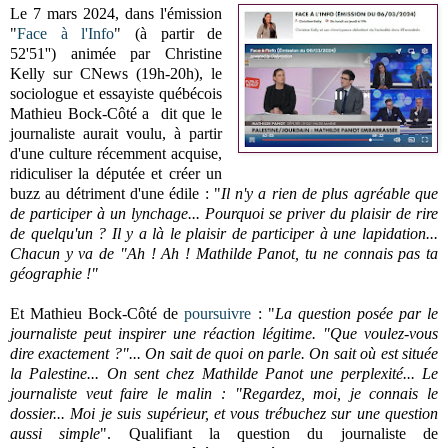
Le 7 mars 2024, dans l'émission
"
Face à l'Info
"
(à partir de
52'51'')
animée par Christine
Kelly sur CNews (19h-20h), le
sociologue et essayiste québécois
Mathieu Bock-Côté a dit que le
journaliste aurait voulu, à partir
d'une culture récemment acquise,
ridiculiser la députée et créer un
buzz au détriment d'une édile : "
Il n'y a rien de plus agréable que
de participer à un lynchage... Pourquoi se priver du plaisir de rire
de quelqu'un ? Il y a là le plaisir de participer à une lapidation...
Chacun y va de "Ah ! Ah ! Mathilde Panot, tu ne connais pas ta
géographie !"
Et Mathieu Bock-Côté de
poursuivre
: "
La question posée par le
journaliste peut inspirer une réaction légitime. "Que voulez-vous
dire exactement ?"... On sait de quoi on parle. On sait où est située
la Palestine... On sent chez Mathilde Panot une perplexité... Le
journaliste veut faire le malin : "Regardez, moi, je connais le
dossier... Moi je suis supérieur, et vous trébuchez sur une question
aussi simple
". Qualifiant la question du journaliste de