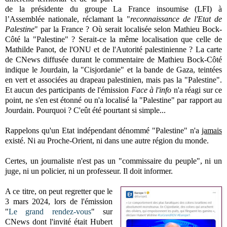
de la
présidente du groupe
La France insoumise (LFI)
à
l’Assemblée nationale,
réclamant la "
reconnaissance de l'Etat de
Palestine
" par la France ? Où serait localisée selon Mathieu Bock-
Côté la "Palestine" ? Serait-ce la même localisation que celle de
Mathilde Panot, de l'ONU et de l'Autorité palestinienne ? La carte
de CNews diffusée durant le commentaire de Mathieu Bock-Côté
indique le Jourdain, la "Cisjordanie" et la bande de Gaza, teintées
en vert et associées au drapeau palestinien, mais pas la "Palestine".
Et aucun des participants de l'émission
Face à l'info
n'a réagi sur ce
point, ne s'en est étonné ou n'a localisé la "Palestine" par rapport au
Jourdain. Pourquoi ? C'eût été pourtant si simple...
Rappelons qu'un Etat indépendant dénommé "Palestine" n'a
jamais
existé. Ni au Proche-Orient, ni dans une autre région du monde.
Certes, un journaliste n'est pas un "commissaire du peuple", ni un
juge, ni un policier, ni un professeur. Il doit informer.
A ce titre, on peut regretter que le
3 mars 2024, lors de l'émission
"
Le grand rendez-vous
" sur
CNews dont l'invité était Hubert