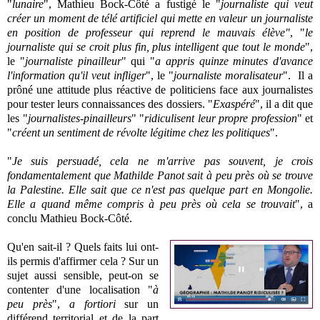
"
lunaire
",
Mathieu Bock-Côté
a fustigé le "
journaliste qui veut
créer un moment de télé artificiel qui mette en valeur un journaliste
en position de professeur qui reprend le mauvais élève"
, "
le
journaliste qui se croit plus fin, plus intelligent que tout le monde
",
le "
journaliste pinailleur
" qui "
a appris quinze minutes d'avance
l'information qu'il veut infliger
", le "
journaliste moralisateur
".
Il a
prôné une attitude plus réactive de politiciens face aux journalistes
pour tester leurs connaissances des dossiers. "
Exaspéré
", il a dit que
les "
journalistes-pinailleurs
" "
ridiculisent leur propre profession
" et
"
créent un sentiment de révolte légitime chez les politiques
".
"
Je suis persuadé, cela ne m'arrive pas souvent, je crois
fondamentalement que Mathilde Panot sait à peu près où se trouve
la Palestine. Elle sait que ce n'est pas quelque part en Mongolie.
Elle a quand même compris à peu près où cela se trouvait
", a
conclu Mathieu Bock-Côté.
Qu'en sait-il ? Quels faits lui ont-
ils permis d'affirmer cela ? Sur un
sujet aussi sensible, peut-on se
contenter d'une localisation "
à
peu près
",
a fortiori
sur un
différend territorial et de la part