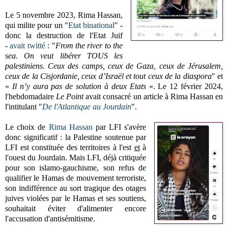
Le 5 novembre 2023, Rima Hassan,
qui milite pour un "
Etat binational
" -
donc la destruction de l'Etat Juif
-
avait twitté
: "
From the river to the
sea. On veut libérer TOUS les
palestiniens. Ceux des camps, ceux de Gaza, ceux de Jérusalem,
ceux de la Cisjordanie, ceux d’Israël et tout ceux de la diaspora
" et
«
Il n’y aura pas de solution à deux Etats
». Le 12 février 2024,
l'hebdomadaire
Le Point
avait consacré un article à Rima Hassan en
l'intitulant "
De l'Atlantique au Jourdain
".
Le choix de
Rima Hassan
par LFI s'avère
donc significatif : la Palestine soutenue par
LFI est constituée des territoires à l'est
et
à
l'ouest du Jourdain. Mais LFI, déjà critiquée
pour son islamo-gauchisme, son refus de
qualifier le Hamas de mouvement terroriste,
son indifférence au sort tragique des otages
juives violées par le Hamas et ses soutiens,
souhaitait éviter d'alimenter encore
l'accusation d'antisémitisme.