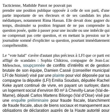
Tacticienne, Mathilde Panot ne pouvait pas
prendre une position publique opposée à celle de son parti, d'une
partie importante de ses électeurs et de ses candidats les plus
médiatiques, notamment Rima Hassan. Elle devait donc gagner du
temps, dissimuler sa position feignant de ne pas comprendre la
question posée, quitte à passer pour une inculte ou une imbécile qui
ne comprenait pas cette question, et en mettant la pression sur le
journaliste sommé d'expliciter sa question, pourtant immédiatement
compréhensible.
Le "vote halal" s'avère d'autant plus précieux à LFI que ce parti est
affligé de scandales : Sophia Chikirou, compagne de Jean-Luc
Mélenchon,
soupçonnée
de conflits d'intérêts et de gestion
brutale de son équipe, Damien Cassé (conseiller municipal
LFI de Noisiel) visé par une
plainte
pour viol déposée par sa
compagne la députée (LFI) Emilia Soudais, députée Rachel
Keke ayant continué de vivre, en payant un surloyer, dans
un logement social d'environ 80 m² à Chevilly-Larue (Val-de-
Marne), député Carlos Martens Bilongo (Val d’Oise) visé par
une
enquête préliminaire
pour fraude fiscale, blanchiment
de fraude fiscale, abus de biens sociaux et manquement aux
obligations de déclaration auprès de la Haute autorité pour