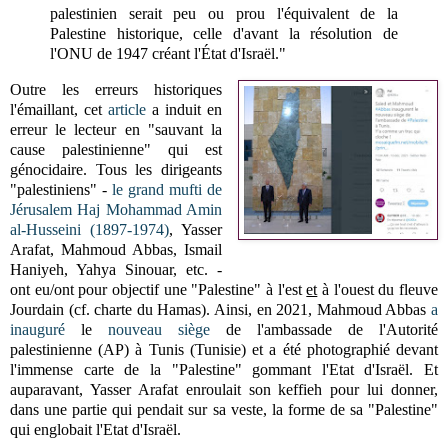
palestinien serait peu ou prou l'équivalent de la
Palestine historique, celle d'avant la résolution de
l'ONU de 1947 créant l'État d'Israël."
Outre les erreurs historiques
l'émaillant, cet
article
a induit en
erreur le lecteur en "sauvant la
cause palestinienne" qui est
génocidaire. Tous les dirigeants
"palestiniens" -
le grand mufti de
Jérusalem Haj Mohammad Amin
al-Husseini (1897-1974)
, Yasser
Arafat, Mahmoud Abbas, Ismail
Haniyeh, Yahya Sinouar, etc. -
ont eu/ont pour objectif une "Palestine" à l'est
et
à l'ouest du fleuve
Jourdain (cf. charte du Hamas). Ainsi, en 2021, Mahmoud Abbas
a
inauguré
le
nouveau siège
de l'ambassade de l'Autorité
palestinienne (AP) à Tunis (Tunisie) et a été photographié devant
l'immense carte de la "Palestine" gommant l'Etat d'Israël. Et
auparavant, Yasser Arafat enroulait son keffieh pour lui donner,
dans une partie qui pendait sur sa veste, la forme de sa "Palestine"
qui englobait l'Etat d'Israël.