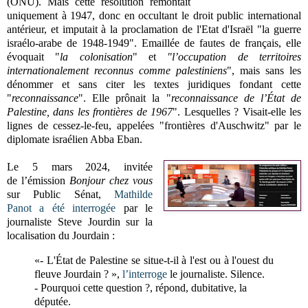
(ONU). Mais cette résolution remontait
uniquement à 1947, donc en occultant le droit public international
antérieur, et imputait à la proclamation de l'Etat d'Israël "la guerre
israélo-arabe de 1948-1949". Emaillée de fautes de français, elle
évoquait "
la
colonisation
" et
"l’occupation de territoires
internationalement reconnus comme palestiniens
", mais sans les
dénommer et sans citer les textes juridiques fondant cette
"
reconnaissance
". Elle prônait la "
reconnaissance de l’État de
Palestine, dans les frontières de 1967
". Lesquelles ? Visait-elle les
lignes de cessez-le-feu, appelées "frontières d'Auschwitz" par le
diplomate israélien Abba Eban.
Le 5
mars 2024, invitée
de
l’émission
Bonjour chez vous
sur
Public Sénat,
Mathilde
Panot
a été interrogée
par le
journaliste Steve Jourdin sur la
localisation du Jourdain :
«- L'État de Palestine se situe-t-il à l'est ou à l'ouest du
fleuve Jourdain ? »,
l’interroge
le journaliste. Silence.
- Pourquoi cette question ?, répond, dubitative, la
députée.