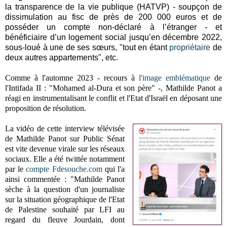
la transparence de la vie publique (HATVP) - soupçon de
dissimulation au fisc de près de 200 000 euros et de
posséder un compte non-déclaré à l’étranger - et
bénéficiaire d’un logement social jusqu’en décembre 2022,
sous-loué à une de ses sœurs, "tout en étant
propriétaire
de
deux autres appartements", etc
.
Comme à l'automne 2023 - recours à
l'image emblématique
de
l'Intifada II : "Mohamed al-Dura et son père" -, Mathilde Panot a
réagi en instrumentalisant le conflit et l'Etat d'Israël en déposant une
proposition de résolution.
La vidéo de cette interview télévisée
de Mathilde Panot sur Public Sénat
est vite devenue virale sur les réseaux
sociaux. Elle a été twittée notamment
par le
compte Fdesouche.com
qui l'a
ainsi commentée : "Mathilde Panot
sèche à la question d'un journaliste
sur la situation géographique de l'Etat
de Palestine souhaité par LFI au
regard du fleuve Jourdain, dont