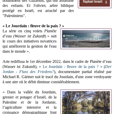
notamment des Gazaouis, qui ont assassiné
des enfants. Et l'olivier, arbre biblique
protégé en Israël, est arraché par des
"Palestiniens".
« Le Jourdain : fleuve de la paix ? »
La série en cinq volets
Planète
d’eau (Wasser ist Zukunft
) « suit
le cours des initiatives novatrices
qui améliorent la gestion de l'eau
dans le monde ».
Arte rediffusa le 1er décembre 2022, dans le cadre de Planète d’eau
(Wasser ist Zukunft),
«
Le Jourdain : fleuve de la paix ?
» (
Der
Jordan - Fluss des Friedens?
), documentaire partial réalisé par
Michael R. Gärtner
suit le tracé du Jourdain, d'une zone verdoyante
à une aire où le débit diminue considérablement.
« Dans la vallée du Jourdain,
grenier et potager d’Israël, de la
Palestine et de la Jordanie,
l’agriculture intensive et la
croissance démographique font