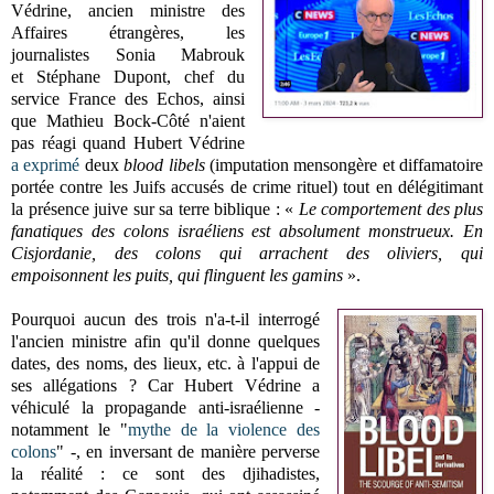
Védrine, ancien ministre des
Affaires étrangères, les
journalistes Sonia Mabrouk
et
Stéphane Dupont, chef du
service France des Echos, ainsi
que Mathieu Bock-Côté n'aient
pas réagi quand Hubert Védrine
a exprimé
deux
blood libels
(imputation mensongère et diffamatoire
portée contre les Juifs accusés de crime rituel) tout en délégitimant
la présence juive sur sa terre biblique :
«
Le comportement des plus
fanatiques des colons israéliens est absolument monstrueux. En
Cisjordanie, des colons qui arrachent des oliviers, qui
empoisonnent les puits, qui flinguent les gamins
»
.
Pourquoi aucun des trois n'a-t-il interrogé
l'ancien ministre afin qu'il donne quelques
dates, des noms, des lieux, etc. à l'appui de
ses allégations ? Car Hubert Védrine a
véhiculé la propagande anti-israélienne -
notamment le "
mythe de la violence des
colons
" -, en inversant de manière perverse
la réalité : ce sont des djihadistes,