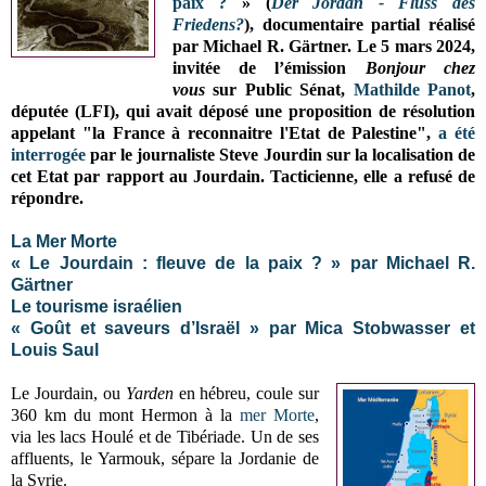
paix ?
» (
Der Jordan - Fluss des
Friedens?
), documentaire partial réalisé
par Michael R. Gärtner.
Le 5
mars 2024,
invitée de
l’émission
Bonjour chez
vous
sur
Public Sénat,
Mathilde Panot
,
députée (LFI), qui avait déposé une proposition de résolution
appelant "la France à reconnaitre l'Etat de Palestine",
a été
interrogée
par le journaliste Steve Jourdin sur la localisation de
cet Etat par rapport au Jourdain. Tacticienne, elle a refusé de
répondre.
La Mer Morte
« Le Jourdain : fleuve de la paix ? » par Michael R.
Gärtner
Le tourisme israélien
« Goût et saveurs d’Israël » par Mica Stobwasser et
Louis Saul
Le Jourdain, ou
Yarden
en hébreu, coule sur
360 km du mont Hermon à la
mer Morte
,
via les lacs Houlé et de Tibériade. Un de ses
affluents, le Yarmouk, sépare la Jordanie de
la Syrie.