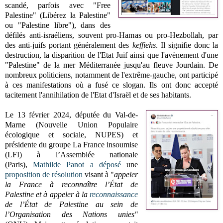
scandé, parfois avec "Free
Palestine" (Libérez la Palestine"
ou "Palestine libre"), dans des
défilés anti-israéliens, souvent pro-Hamas ou pro-Hezbollah, par
des anti-juifs portant généralement des
keffiehs
. Il signifie donc la
destruction, la disparition de l'Etat Juif ainsi que l'avènement d'une
"Palestine" de la mer Méditerranée jusqu'au fleuve Jourdain. De
nombreux politiciens, notamment de l'extrême-gauche, ont participé
à ces manifestations où a fusé ce slogan. Ils ont donc accepté
tacitement l'annihilation de l'Etat d'Israël et de ses habitants.
Le 13 février 2024, députée du Val-de-
Marne (
Nouvelle Union Populaire
écologique et sociale,
NUPES
)
et
présidente du groupe
La France insoumise
(LFI)
à l’Assemblée nationale
(Paris),
Mathilde Panot
a déposé
une
proposition de résolution
visant à "
appeler
la France à reconnaître l’État de
Palestine et à appeler à la
reconnaissance
de l’État de Palestine au sein de
l’Organisation des Nations unies"