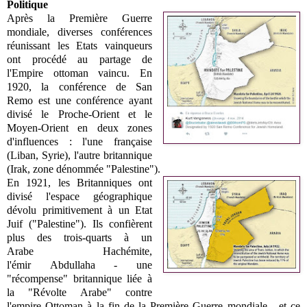
Politique
Après la Première Guerre
mondiale, diverses conférences
réunissant les Etats vainqueurs
ont procédé au partage de
l'Empire ottoman vaincu. En
1920, la conférence de San
Remo est une conférence ayant
divisé le Proche-Orient et le
Moyen-Orient en deux zones
d'influences : l'une française
(Liban, Syrie), l'autre britannique
(Irak, zone dénommée "Palestine").
En 1921, les Britanniques ont
divisé l'espace géographique
dévolu primitivement à un Etat
Juif ("Palestine"). Ils confièrent
plus des trois-quarts à un
Arabe
Hachémite
,
l'émir
Abdullah
a - une
"récompense" britannique liée à
la "Révolte Arabe" contre
l'empire Ottoman à la fin de la Première Guerre mondiale - et ce