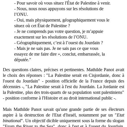
- Pour savoir où vous situez l'État de Palestine à venir.
- Nous, nous nous appuyons sur les résolutions de
l’ONU.
- Oui, mais physiquement, géographiquement vous le
situez où cet État de Palestine ?
- Je ne comprends pas votre question, je m’appuie
exactement sur les résolutions de l’ONU.
- Géographiquement, c’est à l’ouest du Jourdain ?
- Mais je ne sais pas. Je ne sais pas ce que vous
essayez de me faire dire », conclut, embarrassée, la
députée."
Des questions claires, précises et pertinentes. Mathilde Panot avait
le choix des réponses : "La Palestine serait en Cisjordanie, donc à
l'ouest du Jourdain" - position officielle de la France depuis des
décennies -, "La Palestine serait à l'est du Jourdain. La Jordanie est
la Palestine, plus des trois-quarts de sa population sont palestiniens"
- position conforme à l'Histoire et au droit international public -.
Mais Mathilde Panot savait qu'une grande partie de ses électeurs
aspire à la destruction de l'Etat d'Israël, notamment par un "
Etat
binational
". Un objectif dicible uniquement sous la forme du slogan
"From the River to the Sea", donc à l'est
et
à l'ouest du Jourdain.