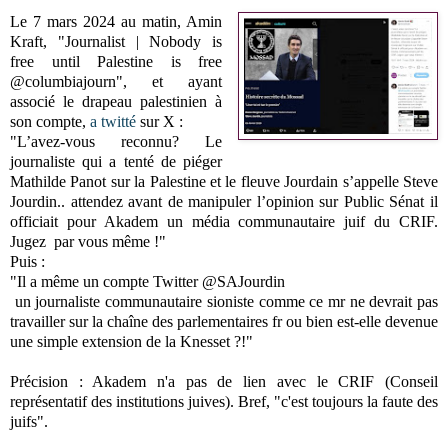
Le 7 mars 2024 au matin, Amin
Kraft, "Journalist | Nobody is
free until Palestine is free
@columbiajourn", et ayant
associé le drapeau palestinien à
son compte,
a twitté
sur X :
"L’avez-vous reconnu? Le
journaliste qui a tenté de piéger
Mathilde Panot sur la Palestine et le fleuve Jourdain s’appelle Steve
Jourdin.. attendez avant de manipuler l’opinion sur Public Sénat il
officiait pour Akadem un média communautaire juif du CRIF.
Jugez par vous même !"
Puis :
"Il a même un compte Twitter @SAJourdin
un journaliste communautaire sioniste comme ce mr ne devrait pas
travailler sur la chaîne des parlementaires fr ou bien est-elle devenue
une simple extension de la Knesset ?!"
Précision : Akadem n'a pas de lien avec le CRIF (Conseil
représentatif des institutions juives). Bref, "c'est toujours la faute des
juifs".