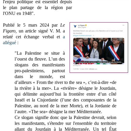
l'enjeu politique est essentiel depuis
le plan partage de la région par
l'ONU en 1948".
Publié le 5 mars 2024 par
Le
Figaro,
un article signé V. M. a
relaté cet échange verbal et
a
allégué
:
"La Palestine se situe à
l’ouest du fleuve. L’un des
slogans des manifestants
pro-palestiniens, partout
dans le monde, est
d’ailleurs « From the river to the sea », c’est-à-dire «de
la rivière à la mer». La «rivière» désigne le Jourdain,
qui délimite aujourd’hui la frontière entre d’un côté
Israël et la Cisjordanie (l’une des composantes de la
Palestine, au nord de la mer Morte), et la Jordanie de
l’autre. «The sea» désigne la mer Méditerranée.
Ce slogan signifie donc que la Palestine devrait, selon
les manifestants, s'étendre sur l'ensemble du territoire
allant du Jourdain à la Méditerranée. Un tel État