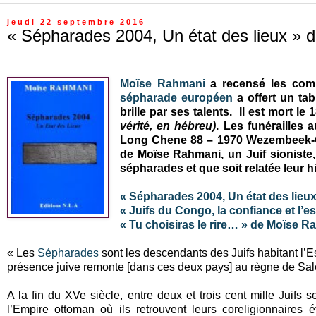
jeudi 22 septembre 2016
« Sépharades 2004, Un état des lieux »
Moïse Rahmani
a recensé les comm
sépharade européen
a offert un tab
brille par ses talents. Il est mort l
vérité, en hébreu)
. Les funé
railles 
Long Chene 88
– 1970 Wezembeek-O
de Moïse Rahmani, un Juif sioniste,
sépharades et que soit relatée leur hi
« Sépharades 2004, Un état des lieu
« Juifs du Congo, la confiance et l’
« Tu choisiras le rire… » de Moïse 
« Les
Sépharades
sont les descendants des Juifs habitant l’E
présence juive remonte [dans ces deux pays] au règne de Salo
A la fin du XVe siècle, entre deux et trois cent mille Juifs se
l’Empire ottoman où ils retrouvent leurs coreligionnaires 