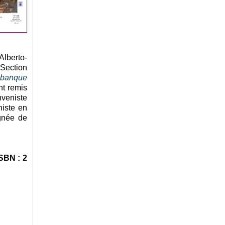
Alberto-
 Section
 banque
nt remis
nveniste
niste en
agnée de
SBN : 2