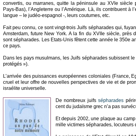
convertis, ou marranes, quitte la péninsule au XVIe siècle
Pays-Bas), l’Angleterre ou l’Amérique. Là, ils contribuent à l’
langue – le judéo-espagnol -, leurs coutumes, etc.
Fait peu connu, ce sont vingt-trois Juifs sépharades qui, fuyant
Amsterdam, future New York. A la fin du XVIIe siècle, près 
sont sépharades. Les Etats-Unis fêtent cette année le 350e 
ce pays.
Dans les pays musulmans, les Juifs sépharades subissent le 
protégés »).
L’arrivée des puissances européennes coloniales (France, Egypt
cruel et leur offre de nouvelles perspectives de vie et de pr
israélite universelle.
De nombreux juifs
sépharades
périr
cent du judaïsme grec n’a pas survéc
Et depuis 2002, une plaque au camp
mille victimes sépharades, locuteurs 