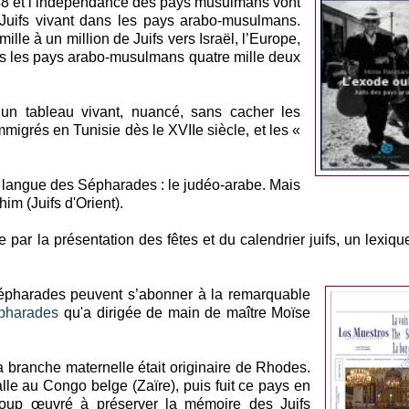
948 et l’indépendance des pays musulmans vont
Juifs vivant dans les pays arabo-musulmans.
ille à un million de Juifs vers Israël, l’Europe,
ans les pays arabo-musulmans quatre mille deux
n tableau vivant, nuancé, sans cacher les
mmigrés en Tunisie dès le XVIIe siècle, et les «
e langue des Sépharades : le judéo-arabe. Mais
im (Juifs d'Orient).
e par la présentation des fêtes et du calendrier juifs, un lexiqu
Sépharades peuvent s’abonner à la remarquable
épharades
qu'a dirigée de main de maître Moïse
a branche maternelle était originaire de Rhodes.
talle au Congo belge (Zaïre), puis fuit ce pays en
coup œuvré à préserver la mémoire des Juifs