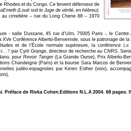
de Rhodes et du Congo. Ce fervent défenseur de
Emeth (Loué soit le Juge de vérité, en hébreu)
.
45 au cimetière – rue du Long Chene 88 – 1970
ure - salle Dussane, 45 rue d’Ulm, 75005 Paris -, le Centre 
a XVe Conférence Alberto-Benveniste, sous le patronage de la
études et de l’École normale supérieure, la conférence
La
tres…?
par Cyril Grange, directeur de recherche au CNRS. Sero
edano, pour
Revoir Tanger
(La Grande Ourse), Prix Alberto-Be
itions Chandeigne (Paris) et la bourse Sara Marcos de Benve
ionnelles judéo-espagnoles par Keren Esther (voix), accomp
ons).
i. Préface de Rivka Cohen.Editions N.L.A 2004. 68 pages. I