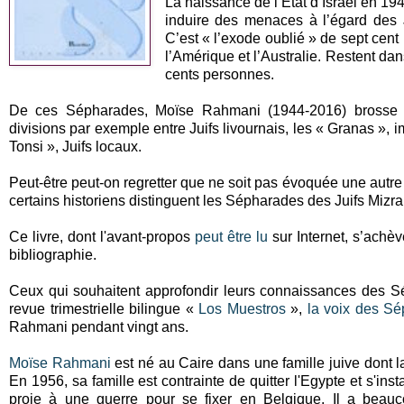
La naissance de l’Etat d’Israël en 1
induire des menaces à l’égard des 
C’est « l’exode oublié » de sept cent m
l’Amérique et l’Australie. Restent d
cents personnes.
De ces Sépharades, Moïse Rahmani (1944-2016) brosse u
divisions par exemple entre Juifs livournais, les « Granas », i
Tonsi », Juifs locaux.
Peut-être peut-on regretter que ne soit pas évoquée une autr
certains historiens distinguent les Sépharades des Juifs Mizrah
Ce livre, dont l'avant-propos
peut être lu
sur Internet, s’achèv
bibliographie.
Ceux qui souhaitent approfondir leurs connaissances des 
revue trimestrielle bilingue «
Los Muestros
»,
la voix des S
Rahmani pendant vingt ans.
Moïse Rahmani
est né au Caire dans une famille juive dont l
En 1956, sa famille est contrainte de quitter l'Egypte et s'ins
proie à une guerre pour se fixer en Belgique. Il a beau