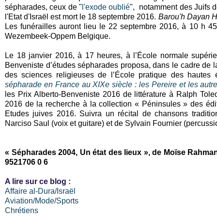
sépharades, ceux de "
l'exode oublié
", notamment des Juifs 
l'Etat d'Israël est mort le 18 septembre 2016.
Barou'h Dayan Ha
Les funérailles auront lieu le 22 septembre 2016, à 10 h 
Wezembeek-Oppem Belgique.
Le 18 janvier 2016, à 17 heures, à l’École normale supérie
Benveniste d’études sépharades proposa, dans le cadre de l
des sciences religieuses de l’École pratique des hautes 
sépharade en France au XIXe siècle : les Pereire et les au
les Prix Alberto-Benveniste 2016 de littérature à Ralph Tol
2016 de la recherche à la collection « Péninsules » des éd
Etudes juives 2016. Suivra un récital de chansons tradit
Narciso Saul (voix et guitare) et de Sylvain Fournier (percussi
« Sépharades 2004, Un état des lieux », de Moïse Rahman
9521706 0 6
A lire sur ce blog :
Affaire al-Dura/Israël
Aviation/Mode/Sports
Chrétiens