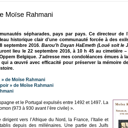
 de Moïse Rahmani
unautés sépharades, pays par pays. Ce directeur de l
leau historique clair d’une communauté forcée à des exils
e 18 septembre 2016.
Barou'h Dayan HaEmeth (Loué soit le 
auront lieu le
22 septembre 2016,
à 10 h 45 au cimetière –
ppem Belgique. J'adresse mes condoléances émues à la 
 qui a œuvré avec efficacité pour préserver la mémoire de
stoire.
x » de Moïse Rahmani
espoir » de Moïse Rahmani
Rahmani
spagne et le Portugal expulsés entre 1492 et 1497. La
mon (973 à 930 avant l’ère civile) ».
 dirigent vers l’Afrique du Nord, la France, l’Italie et
établis depuis des millénaires. Une partie des Juifs