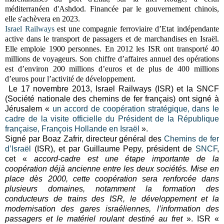
méditerranéen d'Ashdod. Financée par le gouvernement chinois,
elle s'achèvera en 2023.
Israel Railways
est une compagnie ferroviaire d’Etat indépendante
active dans le transport de passagers et de marchandises en Israël.
Elle emploie 1900 personnes. En 2012 les ISR ont transporté 40
millions de voyageurs. Son chiffre d’affaires annuel des opérations
est d’environ 200 millions d’euros et de plus de 400 millions
d’euros pour l’activité de développement.
Le 17 novembre 2013, Israel Railways (ISR) et la SNCF
(Société nationale des chemins de fer français) ont signé à
Jérusalem «
un accord de coopération stratégique, dans le
cadre de la visite officielle du Président de la République
française, François Hollande en Israël
».
Signé par Boaz Zafrir, directeur général des
Chemins de fer
d’Israël
(ISR), et par Guillaume Pepy, président de
SNCF
,
cet «
accord-cadre est une étape importante de la
coopération déjà ancienne entre les deux sociétés. Mise en
place dès 2000, cette coopération sera renforcée dans
plusieurs domaines, notamment la formation des
conducteurs de trains des ISR, le développement et la
modernisation des gares israéliennes, l’information des
passagers et le matériel roulant destiné au fret
». ISR «