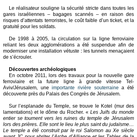
Le réalisateur souligne la sécurité stricte dans toutes les
gares israéliennes – bagages scannés – en raison des
risques d’attentats terroristes, le coût faible d’un ticket, et la
gratuité pour les soldats.
De 1998 à 2005, la circulation sur la ligne ferroviaire
reliant les deux agglomérations a été suspendue afin de
moderniser une installation vétuste : les tunnels menaçaient
de s’écrouler.
Découvertes archéologiques
En octobre 2011, lors des travaux pour la nouvelle gare
ferroviaire et la future ligne à grande vitesse Tel-
Aviv/Jérusalem, une
importante rivière souterraine
a été
découverte près du Palais des Congrès de Jérusalem.
Sur l’esplanade du Temple, se trouve le Kotel (mur des
lamentations) et le dôme du Rocher. «
Les Juifs du monde
entier se tournent vers les ruines du temple de Jérusalem
lors des prières. Elle sont le lieu le plus saint du judaïsme…
Le temple a été construit par le roi Salomon au Xe siècle
avant JC pour abriter l’Arche d’Alliance et les Tables de la