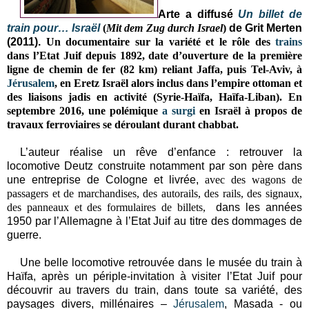
Arte a diffusé
Un billet de
train pour… Israël
(
Mit dem Zug durch Israel
)
de Grit Merten
(2011).
Un documentaire sur la variété et le rôle des
trains
dans l’Etat Juif depuis 1892, date d’ouverture de la première
ligne de chemin de fer
(
82 km
)
reliant Jaffa, puis Tel-Aviv, à
Jérusalem
, en Eretz Israël alors inclus dans l’empire ottoman
et
des liaisons jadis en activité
(Syrie-Haïfa, Haïfa-Liban)
. En
septembre 2016, une polémique
a surgi
en Israël à propos de
travaux ferroviaires se déroulant durant chabbat.
L’auteur réalise un rêve d’enfance : retrouver la
locomotive Deutz construite notamment par son père dans
une entreprise de Cologne et livrée,
avec des wagons de
passagers et de marchandises, des autorails, des rails, des signaux,
des panneaux et des formulaires de billets,
dans les années
1950 par l’Allemagne à l’Etat Juif au titre des dommages de
guerre.
Une belle locomotive retrouvée dans le musée du train à
Haïfa, après un périple-invitation à visiter l’Etat Juif pour
découvrir au travers du train, dans toute sa variété, des
paysages divers, millénaires –
Jérusalem
, Masada - ou