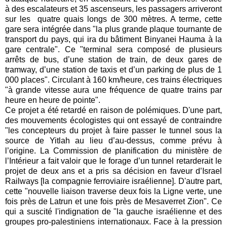
à des escalateurs et 35 ascenseurs, les passagers arriveront
sur l
es quatre quais longs de 300 mètres
. A terme, ce
tte
gare sera intégrée dans "la plus grande plaque tournante de
transport du pays, qui ira du bâtiment Binyanei Hauma à la
gare centrale". Ce "terminal sera composé de plusieurs
arrêts de bus, d’une station de train, de deux gares de
tramway, d’une station de taxis et d’un parking de plus de 1
000 places". Circulant à
160 km/heure, ces
trains électriques
"à grande vitesse aura une fréquence de quatre trains par
heure en heure de pointe".
Ce projet a été retardé en raison de polémiques. D'une part,
des mouvements écologistes qui ont essayé de contraindre
"les concepteurs du projet à faire passer le tunnel sous la
source de Yitlah au lieu d’au-dessus, comme prévu à
l’origine.
La Commission de planification du ministère de
l’Intérieur a fait valoir que le forage d’un tunnel retarderait le
projet de deux ans et a pris sa décision en faveur d’Israel
Railways [la compagnie ferroviaire israélienne]. D'autre part,
c
ette "nouvelle liaison traverse deux fois la Ligne verte, une
fois près de Latrun et une fois près de Mesaverret Zion". Ce
qui a suscité l'indignation de "la gauche israélienne et des
groupes pro-palestiniens internationaux. Face à la pression