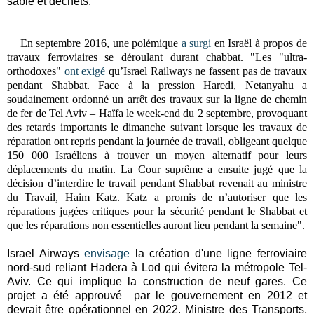
sable et déchets.
En septembre 2016, une polémique
a surgi
en Israël à propos de
travaux ferroviaires se déroulant durant chabbat. "L
es "ultra-
orthodoxes"
ont exigé
qu’Israel Railways ne fassent pas de travaux
pendant Shabbat.
Face à la pression Haredi, Netanyahu a
soudainement ordonné un arrêt des travaux sur la ligne de chemin
de fer de Tel Aviv – Haïfa le week-end du 2 septembre, provoquant
des retards importants le dimanche suivant lorsque les travaux de
réparation ont repris pendant la journée de travail, obligeant quelque
150 000 Israéliens à trouver un moyen alternatif pour leurs
déplacements du matin.
La Cour suprême a ensuite jugé que la
décision d’interdire le travail pendant Shabbat revenait au ministre
du Travail, Haim Katz. Katz a promis de n’autoriser que les
réparations jugées critiques pour la sécurité pendant le Shabbat et
que les réparations non essentielles auront lieu pendant la semaine".
Israel Airways
envisage
la création d'une ligne ferroviaire
nord-sud reliant Hadera à Lod qui évitera la métropole Tel-
Aviv. Ce qui implique la construction de neuf gares. Ce
projet a été approuvé par le gouvernement en 2012 et
devrait être opérationnel en 2022. Ministre des Transports,