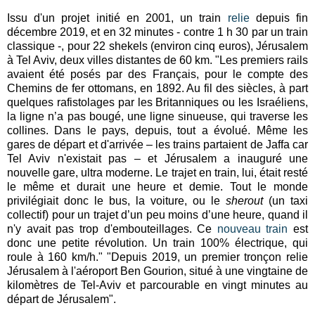
Issu d'un projet initié en 2001, un train
relie
depuis fin
décembre 2019, et en 32 minutes - contre 1 h 30 par un train
classique -, pour 22 shekels (environ cinq euros), Jérusalem
à Tel Aviv, deux villes distantes de 60 km. "Les premiers rails
avaient été posés par des Français, pour le compte des
Chemins de fer ottomans, en 1892. Au fil des siècles, à part
quelques rafistolages par les Britanniques ou les Israéliens,
la ligne n’a pas bougé, une ligne sinueuse, qui traverse les
collines. Dans le pays, depuis, tout a évolué. Même les
gares de départ et d'arrivée – les trains partaient de Jaffa car
Tel Aviv n'existait pas – et Jérusalem a inauguré une
nouvelle gare, ultra moderne. Le trajet en train, lui, était resté
le même et durait une heure et demie. Tout le monde
privilégiait donc le bus, la voiture, ou le
sherout
(un taxi
collectif) pour un trajet d’un peu moins d’une heure, quand il
n'y avait pas trop d'embouteillages. Ce
nouveau train
est
donc une petite révolution. Un train 100% électrique, qui
roule à 160 km/h." "Depuis 2019, un premier tronçon relie
Jérusalem à l'aéroport Ben Gourion, situé à une vingtaine de
kilomètres de Tel-Aviv et parcourable en vingt minutes au
départ de Jérusalem".