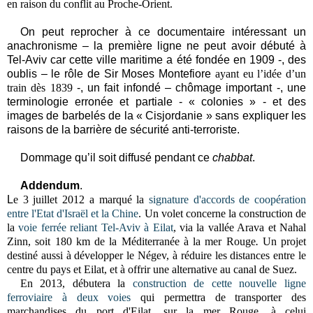
en raison du conflit au Proche-Orient.
On peut reprocher à ce documentaire intéressant un
anachronisme – la première ligne ne peut avoir débuté à
Tel-Aviv car cette ville maritime a été fondée en 1909 -, des
oublis – le rôle de Sir Moses Montefiore
ayant eu l’idée d’un
train dès 1839
-, un fait infondé – chômage important -, une
terminologie erronée et partiale - « colonies » - et des
images de barbelés de la « Cisjordanie » sans expliquer les
raisons de la barrière de sécurité anti-terroriste.
Dommage qu’il soit diffusé pendant ce
chabbat
.
Addendum
.
L
e 3 juillet 2012 a marqué la
signature d'accords de coopération
entre l'Etat d'Israël et la Chine
. Un volet concerne la construction de
la
voie ferrée reliant Tel-Aviv à Eilat
, via la vallée Arava et Nahal
Zinn, soit 180 km de la Méditerranée à la mer Rouge
.
Un projet
destiné aussi à développer le Négev, à réduire les distances entre le
centre du pays et Eilat, et à offrir une alternative au canal de Suez.
En 2013, débutera la
construction de cette nouvelle ligne
ferroviaire à deux voies
qui permettra de transporter des
marchandises du port d'Eilat, sur la mer Rouge, à celui