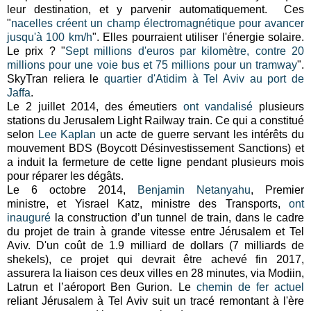
leur destination, et y parvenir automatiquement. Ces
"
nacelles créent un champ électromagnétique pour avancer
jusqu'à 100 km/h
". Elles pourraient utiliser l'énergie solaire.
Le prix ? "
Sept millions d'euros par kilomètre, contre 20
millions pour une voie bus et 75 millions pour un tramway
".
SkyTran reliera le
quartier d'Atidim à Tel Aviv au port de
Jaffa
.
Le 2 juillet 2014, des émeutiers
ont vandalisé
plusieurs
stations du Jerusalem Light Railway train. Ce qui a constitué
selon
Lee Kaplan
un acte de guerre servant les intérêts du
mouvement BDS (Boycott Désinvestissement Sanctions) et
a induit la fermeture de cette ligne pendant plusieurs mois
pour réparer les dégâts.
Le 6 octobre 2014,
Benjamin Netanyahu
,
Premier
ministre,
et Yisrael Katz,
ministre des Transports
,
ont
inauguré
la construction d’un tunnel de train, dans le cadre
du projet de train à grande vitesse entre Jérusalem et Tel
Aviv.
D'un coût de 1.9 milliard de dollars
(7 milliards de
shekels)
, ce projet qui
devrait être achevé fin 2017,
assurera
la liaison ces deux villes en 28 minutes, via
Modiin,
Latrun et l’aéroport Ben Gurion
. Le
chemin de fer actuel
reliant Jérusalem à Tel Aviv suit un tracé remontant à l'ère