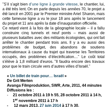
"S'il s'agit bien
d’une ligne à grande vitesse
, le chantier, lui,
a été très lent. On en parle depuis les années 70, le projet a
été lancé en 2001 par le Premier ministre Ariel Sharon, mais
cette fameuse ligne a vu le jour 18 ans après le lancement
du projet et 11 ans après la date d'inauguration officielle.
Ce retard vient à la fois de la géographie locale – il a fallu
construire cinq tunnels et neuf ponts – mais aussi de
plusieurs batailles avec des militants écologistes, qui ont fait
arrêter le chantier pendant trois ans. Il y a eu aussi des
problèmes de budget, des abandons de soutiens
internationaux à cause du trajet qui traverse les Territoires
occupés, des problèmes d’électrification…" Le coût total
s'élève à 1,8 milliard d'euros. "Il faudra encore des travaux
pour que le train circule vers d’autres villes d’Israël."
«
Un billet de train pour… Israël
»
De Grit Merten
Avanga Filmproduktion, SWR, Arte,
2011, 44 minutes
Diffusions les :
-
21 octobre 2011 à 19 h 55,
28 octobre 2011 à 14 h,
er
1
novembre 2011 à 17 h
- 12 mars 2013,
27 juin 2014
à 17 h 30
.