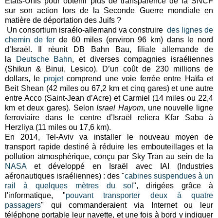
Etats-Unis pour obtenir plus de transparence de la SNCF
sur son action lors de la Seconde Guerre mondiale en
matière de déportation des Juifs ?
Un consortium israélo-allemand va construire
des lignes de
chemin de fer
de 60 miles (environ 96 km) dans le nord
d’Israël. Il réunit DB Bahn Bau, filiale allemande de
la
Deutsche Bahn
, et diverses compagnies israéliennes
(Shikun & Binui, Lesico). D’un coût de 230 millions de
dollars, le
projet
comprend une voie ferrée entre Haïfa et
Beit Shean (42 miles ou 67,2 km et cinq gares) et une autre
entre Acco (Saint-Jean d’Acre) et Carmiel (14 miles ou 22,4
km et deux gares). Selon
Israel Hayom
, une nouvelle ligne
ferroviaire dans le centre d’Israël reliera Kfar Saba à
Herzliya (11 miles ou 17,6 km).
En 2014, Tel-Aviv va installer le nouveau moyen de
transport rapide destiné à réduire les embouteillages et la
pollution atmosphérique, conçu par Sky Tran au sein de la
NASA
et développé en Israël avec IAI (Industries
aéronautiques israéliennes) : des "
cabines suspendues à un
rail à quelques mètres du sol
", dirigées grâce à
l'informatique, "
pouvant transporter deux à quatre
passagers
" qui commanderaient via Internet ou leur
téléphone portable leur navette, et une fois à bord y indiquer