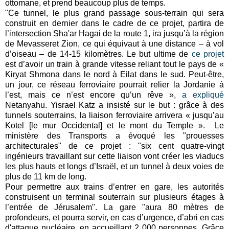
ottomane, et prend beaucoup plus de temps.
"
Ce tunnel, le plus grand passage sous-terrain qui sera
construit en dernier dans le cadre de ce projet, partira de
l’intersection Sha'ar Hagai de la route 1, ira jusqu’à la région
de Mevasseret Zion, ce qui équivaut à une distance – à vol
d’oiseau – de 14-15 kilomètres.
Le but ultime de
ce projet
est d’avoir un train à grande vitesse reliant tout le pays de «
Kiryat Shmona dans le nord à Eilat dans le sud. P
eut-être,
un jour, ce réseau ferroviaire pourrait relier la Jordanie à
l’est, mais ce n’est encore qu’un rêve
»,
a expliqué
Netanyahu.
Yisrael Katz
a insisté sur le but : grâce à des
tunnels souterrains,
la liaison ferroviaire arrivera
« jusqu’au
Kotel [le mur Occidental] et le mont du Temple ».
Le
ministère des Transports a évoqué les "prouesses
architecturales" de ce projet : "six cent quatre-vingt
ingénieurs travaillant sur cette liaison vont créer les viaducs
les plus hauts et longs d’Israël, et un tunnel à deux voies de
plus de 11 km de long.
Pour permettre aux trains d’entrer en gare, les autorités
construisent un terminal souterrain sur plusieurs étages à
l’entrée de Jérusalem". La gare "aura 80 mètres de
profondeurs, et pourra servir, en cas d’urgence, d’abri en cas
d'attaque nucléaire, en accueillant 2 000 personnes. G
râce