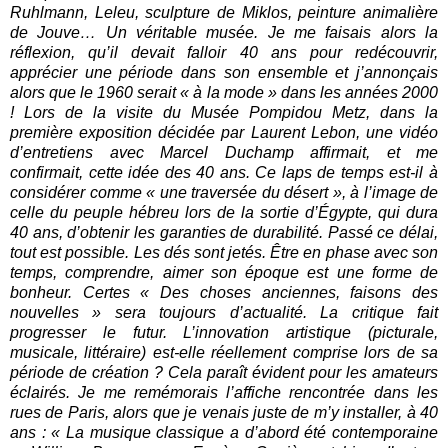
Ruhlmann, Leleu, sculpture de Miklos, peinture animalière
de Jouve… Un véritable musée. Je me faisais alors la
réflexion, qu’il devait falloir 40 ans pour redécouvrir,
apprécier une période dans son ensemble et j’annonçais
alors que le 1960 serait « à la mode » dans les années 2000
! Lors de la visite du Musée Pompidou Metz, dans la
première exposition décidée par Laurent Lebon, une vidéo
d’entretiens avec Marcel Duchamp affirmait, et me
confirmait, cette idée des 40 ans. Ce laps de temps est-il à
considérer comme « une traversée du désert », à l’image de
celle du peuple hébreu lors de la sortie d’Égypte, qui dura
40 ans, d’obtenir les garanties de durabilité. Passé ce délai,
tout est possible. Les dés sont jetés. Être en phase avec son
temps, comprendre, aimer son époque est une forme de
bonheur. Certes « Des choses anciennes, faisons des
nouvelles » sera toujours d’actualité. La critique fait
progresser le futur. L’innovation artistique (picturale,
musicale, littéraire) est-elle réellement comprise lors de sa
période de création ? Cela paraît évident pour les amateurs
éclairés. Je me remémorais l’affiche rencontrée dans les
rues de Paris, alors que je venais juste de m’y installer, à 40
ans : « La musique classique a d’abord été contemporaine