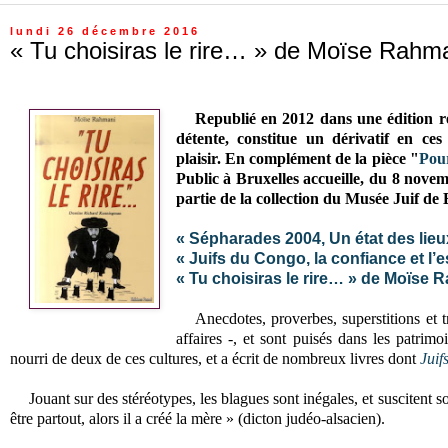
lundi 26 décembre 2016
« Tu choisiras le rire… » de Moïse Rahm
Republié en 2012 dans une édition r
détente, constitue un dérivatif en ces
plaisir.
En complément de la pièce "
Pour
Public à Bruxelles accueille, du 8 nov
partie de la collection du Musée Juif de 
« Sépharades 2004, Un état des lie
« Juifs du Congo, la confiance et l
« Tu choisiras le rire… » de Moïse 
Anecdotes, proverbes, superstitions et t
affaires -, et sont puisés dans les patri
nourri de deux de ces cultures, et a écrit de nombreux livres dont
J
uif
Jouant sur des stéréotypes, les blagues sont inégales, et suscitent
être partout, alors il a créé la mère » (dicton judéo-alsacien).