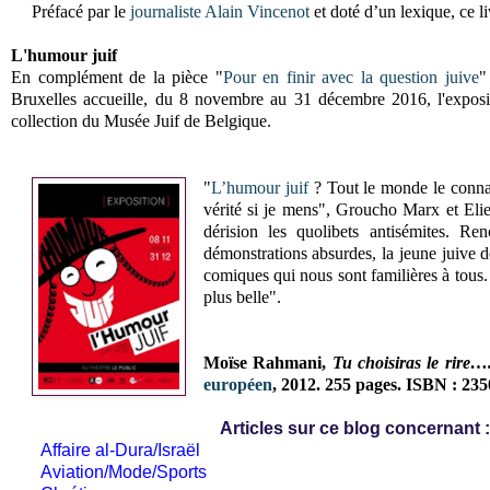
Préfacé par le
journaliste
Alain Vincenot
et doté d’un lexique, ce l
L'humour juif
En complément de la pièce "
Pour en finir avec la question juive
"
Bruxelles accueille, du 8 novembre au 31 décembre 2016,
l'expos
collection du Musée Juif de Belgique.
"
L’humour juif
? Tout le monde le connaî
vérité si je mens", Groucho Marx et Elie 
dérision les quolibets antisémites. Re
démonstrations absurdes, la jeune juive d
comiques qui nous sont familières à tous. 
plus belle".
Moïse Rahmani,
Tu choisiras le rire…
européen
, 2012. 255 pages. ISBN :
235
Articles sur ce blog concernant :
Affaire al-Dura/Israël
Aviation/Mode/Sports