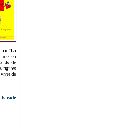
t par "La
ourner en
iands de
s figures
 vivre de
épharade