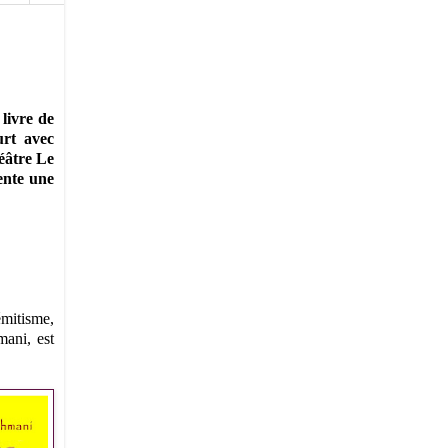
livre de
urt avec
éâtre Le
ente une
émitisme,
mani, est