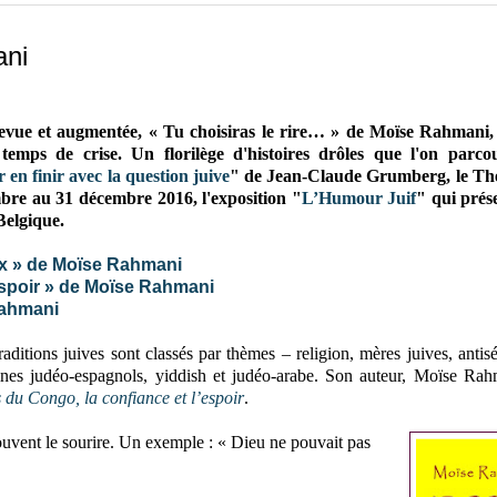
ani
evue et augmentée, « Tu choisiras le rire… » de Moïse Rahmani, 
 temps de crise. Un florilège d'histoires drôles que l'on parco
 en finir avec la question juive
" de Jean-Claude Grumberg, l
e Th
embre au 31 décembre 2016,
l'exposition "
L’Humour Juif
" qui prés
Belgique.
ux » de Moïse Rahmani
’espoir » de Moïse Rahmani
Rahmani
raditions juives sont classés par thèmes – religion, mères juives, antis
moines judéo-espagnols, yiddish et judéo-arabe. Son auteur, Moïse Rah
s du Congo, la confiance et l’espoir
.
 souvent le sourire. Un exemple : « Dieu ne pouvait pas