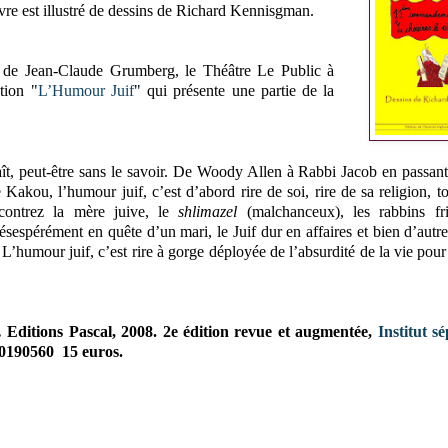
ivre est illustré de dessins de Richard Kennisgman.
 de Jean-Claude Grumberg, l
e Théâtre Le Public à
ition "
L’Humour Juif
" qui présente une partie de la
t, peut-être sans le savoir. De Woody Allen à Rabbi Jacob en passan
Kakou, l’humour juif, c’est d’abord rire de soi, rire de sa religion, t
ncontrez la mère juive, le
shlimazel
(malchanceux), les rabbins fr
ésespérément en quête d’un mari, le Juif dur en affaires et bien d’autre
L’humour juif, c’est rire à gorge déployée de l’absurdité de la vie pour
.
Editions Pascal, 2008. 2e édition revue et augmentée,
Institut s
0190560
15 euros.