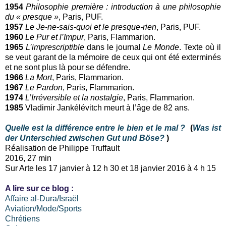
1954
Philosophie première : introduction à une philosophie
du « presque »
, Paris, PUF.
1957
Le Je-ne-sais-quoi et le presque-rien
, Paris, PUF.
1960
Le Pur et l’Impur
, Paris, Flammarion.
1965
L’imprescriptible
dans le journal
Le Monde
. Texte où il
se veut garant de la mémoire de ceux qui ont été exterminés
et ne sont plus là pour se défendre.
1966
La Mort
, Paris, Flammarion.
1967
Le Pardon
, Paris, Flammarion.
1974
L’Irréversible et la nostalgie
, Paris, Flammarion.
1985
Vladimir Jankélévitch meurt à l’âge de 82 ans.
Quelle est la différence entre le bien et le mal ?
(
Was ist
der Unterschied zwischen Gut und Böse?
)
Réalisation de Philippe Truffault
2016, 27 min
Sur Arte les 17 janvier à 12 h 30 et 18 janvier 2016 à 4 h 15
A lire sur ce blog :
Affaire al-Dura/Israël
Aviation/Mode/Sports
Chrétiens