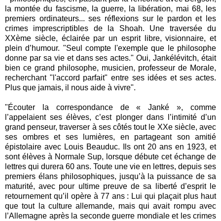
la montée du fascisme, la guerre, la libération, mai 68, les
premiers ordinateurs... ses réflexions sur le pardon et les
crimes imprescriptibles de la Shoah. Une traversée du
XXème siècle, éclairée par un esprit libre, visionnaire, et
plein d’humour. "Seul compte l'exemple que le philosophe
donne par sa vie et dans ses actes." Oui, Jankélévitch, était
bien ce grand philosophe, musicien, professeur de Morale,
recherchant "l'accord parfait" entre ses idées et ses actes.
Plus que jamais, il nous aide à vivre".
"Écouter la correspondance de « Janké », comme
l’appelaient ses élèves, c’est plonger dans l’intimité d’un
grand penseur, traverser à ses côtés tout le XXe siècle, avec
ses ombres et ses lumières, en partageant son amitié
épistolaire avec Louis Beauduc. Ils ont 20 ans en 1923, et
sont élèves à Normale Sup, lorsque débute cet échange de
lettres qui durera 60 ans. Toute une vie en lettres, depuis ses
premiers élans philosophiques, jusqu’à la puissance de sa
maturité, avec pour ultime preuve de sa liberté d’esprit le
retournement qu’il opère à 77 ans : Lui qui plaçait plus haut
que tout la culture allemande, mais qui avait rompu avec
l’Allemagne après la seconde guerre mondiale et les crimes