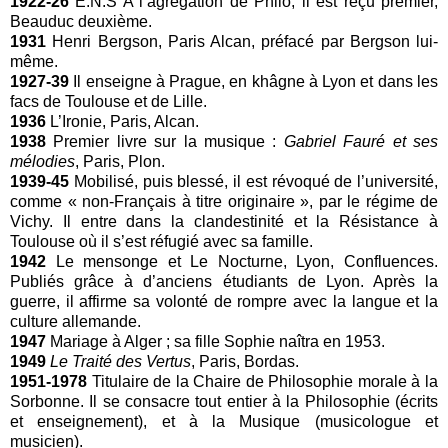
1922-26
E.N.S A l’agrégation de Philo, il est reçu premier,
Beauduc deuxième.
1931
Henri Bergson, Paris Alcan, préfacé par Bergson lui-
même.
1927-39
Il enseigne à Prague, en khâgne à Lyon et dans les
facs de Toulouse et de Lille.
1936
L’Ironie, Paris, Alcan.
1938
Premier livre sur la musique :
Gabriel Fauré et ses
mélodies
, Paris, Plon.
1939-45
Mobilisé, puis blessé, il est révoqué de l’université,
comme « non-Français à titre originaire », par le régime de
Vichy. Il entre dans la clandestinité et la Résistance à
Toulouse où il s’est réfugié avec sa famille.
1942
Le mensonge et Le Nocturne, Lyon, Confluences.
Publiés grâce à d’anciens étudiants de Lyon. Après la
guerre, il affirme sa volonté de rompre avec la langue et la
culture allemande.
1947
Mariage à Alger ; sa fille Sophie naîtra en 1953.
1949
Le Traité des Vertus
, Paris, Bordas.
1951-1978
Titulaire de la Chaire de Philosophie morale à la
Sorbonne. Il se consacre tout entier à la Philosophie (écrits
et enseignement), et à la Musique (musicologue et
musicien).