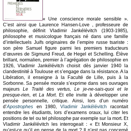
« Une conscience morale sensible ».
C’est ainsi que Laurence Hansen-Love , professeure de
philosophie, définit Vladimir Jankélévitch (1903-1985),
philosophe et musicologue français né dans une famille
d’intellectuels Juifs originaires de l’empire russe tsariste :
son père Samuel figure parmi les premiers traducteurs
d’œuvres de Sigmund Freud, de Hegel et Schelling. Élève
brillant, normalien, premier à l’agrégation de philosophie en
1926, Vladimir Jankélévitch choisit dès janvier 1940 la
clandestinité à Toulouse et s’engage dans la résistance. A la
Libération, il enseigne à la Faculté de Lille, puis à la
Sorbonne. Sa pensée morale s’exprime dans ses ouvrages
majeurs
Le Traité des vertus, Le je-ne-sais-quoi et le
presque-rien
, et
La Mort
. Et elle invite à développer une
pensée personnelle, critique. Ainsi, lors d’un numéro
d’
Apostrophes
en 1980,
Vladimir Jankélévitch
racontait
entendre les étudiants, lors d’examens oraux, lui citer les
positions de tel ou tel philosophe par exemple sur la mort. Et
Vladimir Jankélévitch les interrogeait : « Et Monsieur X,
qu’est-ce qu’il en pense de la mort ? Il n’est pas concerné