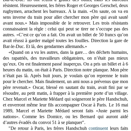
résistent. Heureusement, les frères Roger et Georges Gerschel, deux
rugbymen, arrachent les barreaux. A la main. «On saute, on va en
sens inverse du train pour aller chercher mon père qui avait sauté
avant nous.» Mais impossible de le retrouver. Les trois résistants
connaissaient la règle : celui qui peut se tirer ne s’occupe pas des
autres. «C’est ce qu’on a fait. On avait un billet de 50 francs qu’on
avait réussi à garder malgré toutes les fouilles. Direction la gare de
Bar-le-Duc. Et là, des gendarmes allemands.»
«Quand on a vu les autres, dans la gare… des déchets humains,
des rapatriés, des travailleurs obligatoires, on n’était pas mieux
qu’eux. On est finalement passé inaperçus. On a pris un billet et à 6
heures du matin, on était à Paris. Direction notre planque. Mon père
n’était pas là. Après huit jours, je voulais qu’on reprenne le train
pour le chercher. Mais finalement, un ami nous a prévenus que mon
père revenait.» Oscar, blessé en sautant du train, avait fini par se
résoudre, au petit matin, à frapper à la première porte d’un village.
Chez Marcel et Mariette Médard qui soigneront le père Handschuh,
et enverront même leur fils accompagner Oscar à Paris. Le 16 mai
1989, Marcel et Mariette Médard seront faits «Juste parmi les
nations». Comme les Domice, ou les Bernard qui auront aidé
d’autres évadés du convoi 51 à se planquer".
"De retour à Paris, les frères Handschuh
continuent
leurs faits