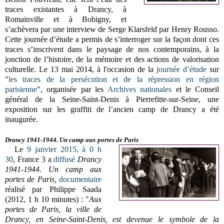
traces existantes à Drancy, à
Romainville et à Bobigny, et
s’achèvera par une interview de Serge Klarsfeld par Henry Rousso.
Cette journée d’étude a permis de s’interroger sur la façon dont ces
traces s’inscrivent dans le paysage de nos contemporains, à la
jonction de l’histoire, de la mémoire et des actions de valorisation
culturelle. Le
13 mai 2014, à l'occasion de la
journée d’étude
sur
"
les traces de la persécution et de la répression en région
parisienne
", organisée par les
Archives nationales
et le Conseil
général de la Seine-Saint-Denis à Pierrefitte-sur-Seine, une
exposition sur les graffiti de l’ancien camp de Drancy a été
inaugurée.
Drancy 1941-1944.
Un camp aux portes de Paris
Le
9 janvier 2015, à 0 h
30
, France 3 a
diffusé
Drancy
1941-1944.
Un camp aux
portes de Paris,
documentaire
réalisé par
Philippe Saada
(2012, 1 h 10 minutes) : "
Aux
portes de Paris, la ville de
Drancy, en Seine-Saint-Denis, est devenue le symbole de la