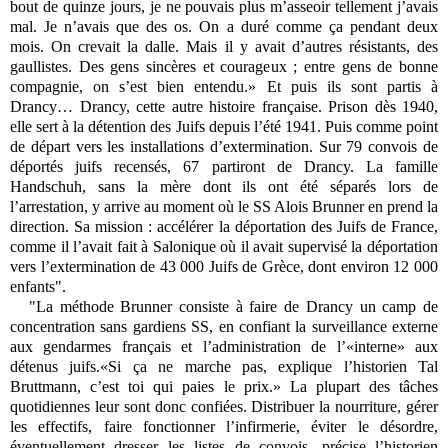
bout de quinze jours, je ne pouvais plus m’asseoir tellement j’avais
mal. Je n’avais que des os. On a duré comme ça pendant deux
mois. On crevait la dalle. Mais il y avait d’autres résistants, des
gaullistes. Des gens sincères et courageux ; entre gens de bonne
compagnie, on s’est bien entendu.» Et puis ils sont partis à
Drancy… Drancy, cette autre histoire française. Prison dès 1940,
elle sert à la détention des Juifs depuis l’été 1941. Puis comme point
de départ vers les installations d’extermination. Sur 79 convois de
déportés juifs recensés, 67 partiront de Drancy. La famille
Handschuh, sans la mère dont ils ont été séparés lors de
l’arrestation, y arrive au moment où le SS Alois Brunner en prend la
direction. Sa mission : accélérer la déportation des Juifs de France,
comme il l’avait fait à Salonique où il avait supervisé la déportation
vers l’extermination de 43 000 Juifs de Grèce, dont environ 12 000
enfants".
"La méthode Brunner consiste à faire de Drancy un camp de
concentration sans gardiens SS, en confiant la surveillance externe
aux gendarmes français et l’administration de l’«interne» aux
détenus juifs.«Si ça ne marche pas, explique l’historien Tal
Bruttmann, c’est toi qui paies le prix.» La plupart des tâches
quotidiennes leur sont donc confiées. Distribuer la nourriture, gérer
les effectifs, faire fonctionner l’infirmerie, éviter le désordre,
éventuellement dresser les listes de convois, précise l’historien