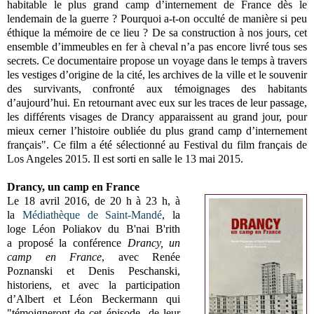
habitable le plus grand camp d’internement de France dès le
lendemain de la guerre ? Pourquoi a-t-on occulté de manière si peu
éthique la mémoire de ce lieu ?
De sa construction à nos jours, cet
ensemble d’immeubles en fer à cheval n’a pas encore livré tous ses
secrets. Ce documentaire propose un voyage dans le temps à travers
les vestiges d’origine de la cité, les archives de la ville et le souvenir
des survivants, confronté aux témoignages des habitants
d’aujourd’hui. En retournant avec eux sur les traces de leur passage,
les différents visages de Drancy apparaissent au grand jour, pour
mieux cerner l’histoire oubliée du plus grand camp d’internement
français". Ce film a été s
électionné au Festival du film français de
Los Angeles 2015. Il est sorti
en salle le 13 mai 2015.
Drancy, un camp en France
Le 18 avril 2016, de 20 h à 23 h, à
la
Médiathèque de Saint-Mandé
,
la
loge
Léon Poliakov du
B'nai B'rith
a
proposé la conférence
Drancy, un
camp en France
, avec
Renée
Poznanski et
Denis Peschanski,
historiens, et a
vec la participation
d’Albert et Léon Beckermann qui
"témoigneront de cet épisode de leur