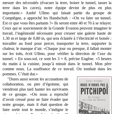
mesure des nécessités (évacuer la terre, boiser le tunnel, tasser la
terre dans les caves), notre équipe devint de plus en plus
importante.» André Ullmo qui faisait partie du groupe de
Compiègne, a approché les Handschuh : «On va faire un tunnel.
Est ce que vous êtes partants ?» Ils seront entre 40 et 70 à se relayer.
Ceux qui se souviennent de la Grande Evasion peuvent imaginer le
travail, l’ingéniosité nécessaire pour creuser une galerie haute de
1,30 m et large de 0,80 m, qui sera éclairée à l’électricité et boisée :
travailler au fond pour percer, transporter la terre, supporter la
chaleur, le manque d’air. «Chaque jour ou presque, il fallait monter
sur les toits, écrit Ullmo, pour vérifier la direction de l’axe du
tunnel. » En sous-sol, ce sont les 3 × 8, précise Eugène. «5 heures
du matin à la cuisine, jusqu’à minuit dans le tunnel. Mon père
comme nous. La souffrance de ce travail. On tombait dans les
pommes. C’était dur.»
"Dures aussi seront les accusations de
collaboration, ou pire d’égoïsme, qui
viendront plus tard hanter les survivants
de ce groupe. «On nous a reproché
d’avoir creusé pour ne faire évader que
notre groupe, mais il était question de
faire sortir tout le monde, s’indigne le