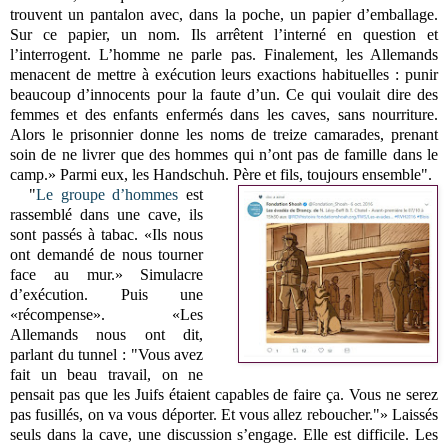
trouvent un pantalon avec, dans la poche, un papier d’emballage.
Sur ce papier, un nom. Ils arrêtent l’interné en question et
l’interrogent. L’homme ne parle pas. Finalement, les Allemands
menacent de mettre à exécution leurs exactions habituelles : punir
beaucoup d’innocents pour la faute d’un. Ce qui voulait dire des
femmes et des enfants enfermés dans les caves, sans nourriture.
Alors le prisonnier donne les noms de treize camarades, prenant
soin de ne livrer que des hommes qui n’ont pas de famille dans le
camp.» Parmi eux, les Handschuh. Père et fils, toujours ensemble".
"
Le groupe d’hommes
est
rassemblé dans une cave, ils
sont passés à tabac. «Ils nous
ont demandé de nous tourner
face au mur.» Simulacre
d’exécution. Puis une
«récompense». «Les
Allemands nous ont dit,
parlant du tunnel : "Vous avez
fait un beau travail, on ne
pensait pas que les Juifs étaient capables de faire ça. Vous ne serez
pas fusillés, on va vous déporter. Et vous allez reboucher."» Laissés
seuls dans la cave, une discussion s’engage. Elle est difficile. Les