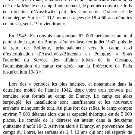
cité de la Muette en camp d’internement, le premier convoi de Juifs
en direction d’Auschwitz part des camps de Drancy et de
Compiègne. Sur les 1 112 hommes âgées de 18 à 60 ans déportés
ce jour-là, seuls 19 reviendront ».
En 1942, 63 convois transportant 67 000 personnes au total
partent de la gare du
Bourget-Drancy
jusqu'en juillet 1943
,
puis de
la gare de Bobigny, principalement vers le camp nazi
d’extermination d’
Auschwitz-Birkenau en Pologne
.
« Sous
l'autorité du Service des affaires juives de la Gestapo,
l'administration du camp est gérée par la Préfecture de Paris
jusqu'en juin 1943 ».
Lors des « périodes les plus intenses, et notamment dans la
deuxième moitié de l’année 1942, deux voire trois convois par
semaine sont formés au camp de Drancy. Le camp est alors
surpeuplé, les installations sont insuffisantes et les nouveaux
arrivants manquent de tout. Au plus fort des rafles, le camp compte
environ 7 000 détenus alors que sa capacité théorique est de 5 000
places. Le comble de la détresse est atteint dans la deuxième
quinzaine d’août 1942. Arrivent alors à Drancy, en provenance des
camps du Loiret, les enfants de 2 à 12 ans qui ont été séparés de