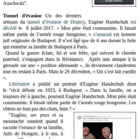
Auschwitz".
Tunnel d'évasion
Un des derniers
artisans du
tunnel d’évasion de Drancy
,
Eugène Handschuh
est
décédé
le
8 juillet 2017.
« Mon père était communiste. Il faisait
même partie de l’armée rouge hongroise, »
s’amusait
cet homme
juif originaire de Budapest.
Il n’est âgé que de 6 ans durant la fuite
qui emmène sa famille de Budapest à Paris.
Quand la guerre éclate, lui et son frère, qui suivent le chemin
paternel, s’engagent dans la Résistance.
Après une attaque à la
grenade sur une « position allemande », ils deviennent clandestins
tout en restant à Paris.
Mais le 28 décembre, « On s’est fait cueillir
».
Libération
a publié un portrait d'
Eugène Handschuh dont
le "
récit débute en 1923, à Budapest. « Dans la famille, on a
toujours été à gauche, poursuit Eugène Handschuh. Mon père était
communiste. Il faisait même partie de l’armée rouge hongroise. Les
chiens ne font pas des chats, hein ? »
"Eugène, ses yeux et sa
moustache sourient quand il
raconte l’errance de sa famille,
Juifs de Hongrie, à 6 ans, à