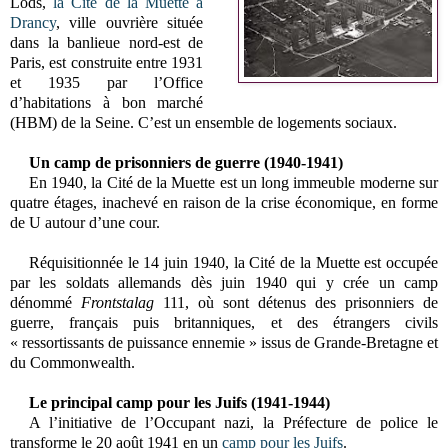
Lods,
la Cité de la Muette
à
Drancy
, ville ouvrière située
dans la banlieue nord-est de
Paris, est construite entre 1931
et 1935 par l’Office
d’habitations à bon marché
(HBM) de la Seine. C’est un ensemble de logements sociaux.
Un camp de prisonniers de guerre (1940-1941)
En 1940, la Cité de la Muette est un long immeuble moderne sur
quatre étages, inachevé en raison de la crise économique, en forme
de U autour d’une cour.
Réquisitionnée le 14 juin 1940, la Cité de la Muette est occupée
par les soldats allemands dès juin 1940 qui y crée un camp
dénommé
Frontstalag
111
, où sont détenus des prisonniers de
guerre, français puis britanniques, et des étrangers civils
«
ressortissants de puissance ennemie » issus de Grande-Bretagne et
du Commonwealth.
Le principal camp pour les Juifs (1941-1944)
A l’initiative de l’Occupant nazi, la Préfecture de police le
transforme le 20 août 1941 en un
camp pour les Juifs
.