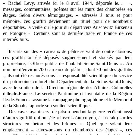
« Rachel Levy, arrivée ici le 8 avril 1944, déportée le... » -,
messages, commentaires, poèmes sur les murs des chambrées en
étages. Selon divers témoignages, « adressés à tous et pour
mémoire, ces graffiti deviennent un rituel pour de nombreux
déportables, la veille ou le jour du départ vers Auschwitz-Birkenau
en Pologne ». Certains sont la dernière trace en France de ces
internés Juifs.
Inscrits sur des « carreaux de plâtre servant de contre-cloisons,
ces graffiti on été déposés soigneusement et stockés par leur
propriétaire, l'Office public de l’habitat Seine-Saint-Denis ». Au
nombre d’environ 700 carreaux de plâtre – dont 70 ont des graffitis
-, ils ont été restaurés sous la responsabilité scientifique du service
du patrimoine culturel du Département de la Seine-Saint-Denis,
avec le soutien de la Direction régionale des Affaires Culturelles
d'Ile-de-France. Le service Patrimoine et inventaire de la Région
Ile-de-France a assumé la campagne photographique et le Mémorial
de la Shoah a apporté son soutien scientifique.
Des caves ayant servi de prison pendant la guerre recèlent aussi
d’autres graffiti qui ont été « inscrits (au crayon, à la craie) sur les
structures en béton et les briques ». Quel que soient leur
emplacement – caves-prisons ou chambrées des étages -, ces