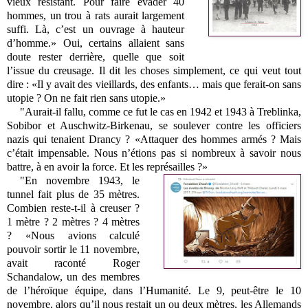
vieux résistant. Pour faire évader 40
hommes, un trou à rats aurait largement
suffi. Là, c’est un ouvrage à hauteur
d’homme.» Oui, certains allaient sans
doute rester derrière, quelle que soit
l’issue du creusage. Il dit les choses simplement, ce qui veut tout
dire : «Il y avait des vieillards, des enfants… mais que ferait-on sans
utopie ? On ne fait rien sans utopie.»
"Aurait-il fallu, comme ce fut le cas en 1942 et 1943 à Treblinka,
Sobibor et Auschwitz-Birkenau, se soulever contre les officiers
nazis qui tenaient Drancy ? «Attaquer des hommes armés ? Mais
c’était impensable. Nous n’étions pas si nombreux à savoir nous
battre, à en avoir la force. Et les représailles ?»
"En novembre 1943, le
tunnel fait plus de 35 mètres.
Combien reste-t-il à creuser ?
1 mètre ? 2 mètres ? 4 mètres
? «Nous avions calculé
pouvoir sortir le 11 novembre,
avait raconté Roger
Schandalow, un des membres
de l’héroïque équipe, dans l’Humanité. Le 9, peut-être le 10
novembre, alors qu’il nous restait un ou deux mètres, les Allemands