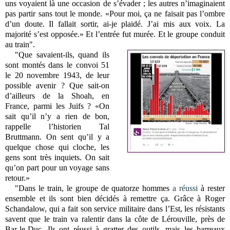
uns voyaient là une occasion de s’évader ; les autres n’imaginaient
pas partir sans tout le monde. «Pour moi, ça ne faisait pas l’ombre
d’un doute. Il fallait sortir, ai-je plaidé. J’ai mis aux voix. La
majorité s’est opposée.» Et l’entrée fut murée. Et le groupe conduit
au train".
"Que savaient-ils, quand ils
sont montés dans le convoi 51
le 20 novembre 1943, de leur
possible avenir ? Que sait-on
d’ailleurs de la Shoah, en
France, parmi les Juifs ? «On
sait qu’il n’y a rien de bon,
rappelle l’historien Tal
Bruttmann. On sent qu’il y a
quelque chose qui cloche, les
gens sont très inquiets. On sait
qu’on part pour un voyage sans
retour.»
"Dans le train, le groupe de quatorze hommes
a réussi
à rester
ensemble et ils sont bien décidés à remettre ça. Grâce à Roger
Schandalow, qui a fait son service militaire dans l’Est, les résistants
savent que le train va ralentir dans la côte de Lérouville, près de
Bar-le-Duc. Ils ont réussi à gratter des outils, mais les barreaux