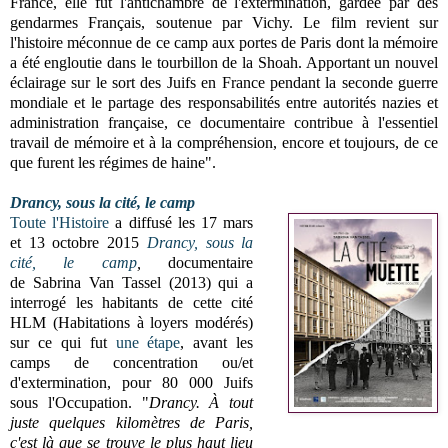
France, elle fut l'antichambre de l'extermination, gardée par des
gendarmes Français, soutenue par Vichy. Le film revient sur
l'histoire méconnue de ce camp aux portes de Paris dont la mémoire
a été engloutie dans le tourbillon de la Shoah. Apportant un nouvel
éclairage sur le sort des Juifs en France pendant la seconde guerre
mondiale et le partage des responsabilités entre autorités nazies et
administration française, ce documentaire contribue à l'essentiel
travail de mémoire et à la compréhension, encore et toujours, de ce
que furent les régimes de haine".
Drancy, sous la cité, le camp
Toute l'Histoire
a diffusé les 17 mars
et 13 octobre 2015
Drancy, sous la
cité, le camp
,
documentaire
de
Sabrina Van Tassel (2013) qui a
interrogé les habitants de cette cité
HLM (Habitations à loyers modérés)
sur ce qui fut
une étape
, avant les
camps de concentration ou/et
d'extermination, pour 80 000 Juifs
sous l'Occupation
.
"
Drancy. À tout
juste quelques kilomètres de Paris,
c'est là que se trouve le plus haut lieu