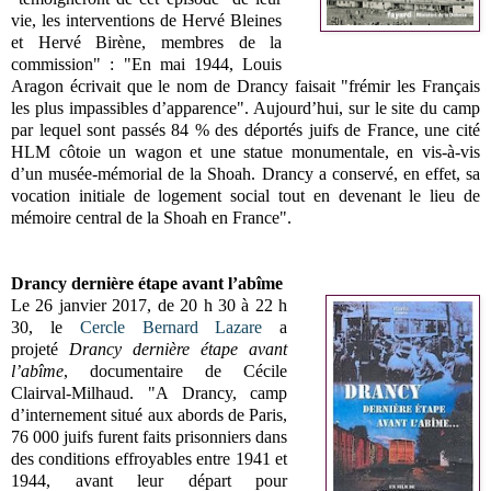
vie, les interventions de Hervé Bleines
et Hervé Birène, membres de la
commission"
: "
En mai 1944, Louis
Aragon écrivait que le nom de Drancy faisait "frémir les Français
les plus impassibles d’apparence". Aujourd’hui, sur le site du camp
par lequel sont passés 84 % des déportés juifs de France, une cité
HLM côtoie un wagon et une statue monumentale, en vis-à-vis
d’un musée-mémorial de la Shoah. Drancy a conservé, en effet, sa
vocation initiale de logement social tout en devenant le lieu de
mémoire central de la Shoah en France".
Drancy dernière étape avant l’abîme
Le
26 janvier 2017, de 20 h 30 à 22 h
30, le
Cercle Bernard Lazare
a
projeté
Drancy dernière étape avant
l’abîme
, documentaire de Cécile
Clairval-Milhaud. "
A Drancy, camp
d’internement situé aux abords de Paris,
76 000 juifs furent faits prisonniers dans
des conditions effroyables entre 1941 et
1944, avant leur départ pour