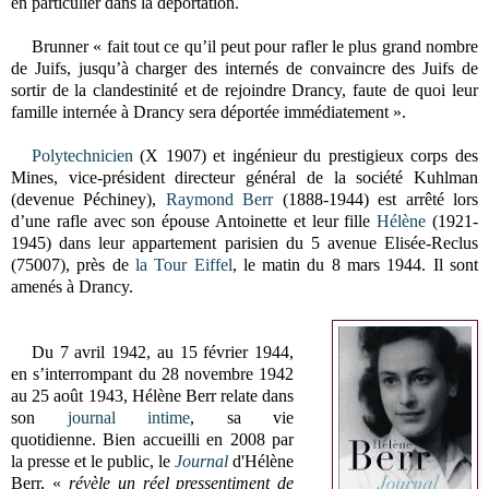
en particulier dans la déportation.
Brunner « fait tout ce qu’il peut pour rafler le plus grand nombre
de Juifs, jusqu’à charger des internés de convaincre des Juifs de
sortir de la clandestinité et de rejoindre Drancy, faute de quoi leur
famille internée à Drancy sera déportée immédiatement ».
Polytechnicien
(X 1907) et ingénieur du prestigieux corps des
Mines, vice-président directeur général de la société Kuhlman
(devenue Péchiney),
Raymond Berr
(1888-1944) est arrêté lors
d’une rafle avec son épouse Antoinette et leur fille
Hélène
(1921-
1945)
dans leur appartement parisien du 5 avenue Elisée-Reclus
(75007), près de
la Tour Eiffel
, le matin du 8 mars 1944. Il sont
amenés à Drancy.
Du 7 avril 1942, au 15 février 1944,
en s’interrompant du 28 novembre 1942
au 25 août 1943, Hélène Berr relate dans
son
journal intime
, sa vie
quotidienne. Bien accueilli en 2008 par
la presse et le public, le
Journal
d'Hélène
Berr, «
révèle un réel pressentiment de