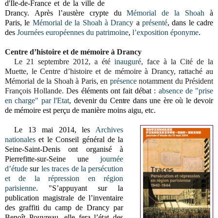
d'Île-de-France et de la ville de
Drancy.
Après l’austère crypte du
Mémorial de la Shoah
à
Paris, le
Mémorial de la Shoah à Drancy
a
présenté
, dans le cadre
des
Journées européennes du patrimoine
,
l’exposition
éponyme
.
Centre d’histoire et de mémoire à Drancy
Le 21 septembre 2012, a été
inauguré
, face à la Cité de la
Muette, le Centre d’histoire et de mémoire à Drancy, rattaché au
Mémorial de la Shoah à Paris, en
présence
notamment du Président
François Hollande. D
es éléments ont fait débat :
absence de "prise
en charge" par l'Etat
, devenir du Centre dans une ère où le devoir
de mémoire est perçu de manière moins aigu, etc.
Le 13 mai 2014, les
Archives
nationales
et le Conseil général de la
Seine-Saint-Denis ont organisé à
Pierrefitte-sur-Seine une
journée
d’étude
sur
les traces de la persécution
et de la répression en région
parisienne
. "S’appuyant sur la
publication magistrale de l’inventaire
des graffiti du camp de Drancy par
Benoît Pouvreau, elle fera l’état des