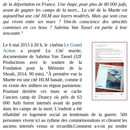
de la déportation en France. Une étape, pour plus de 80 000 juifs,
avant de gagner les camps de la mort... La cité de la Muette est
aujourd'hui une cité HLM aux loyers modérés. Mais qui sont ceux
qui vivent entre ses murs ? Ont-ils conscience des atrocités
commises en ces lieux ? Sabrina Van Tassel est partie à leur
rencontre.
"
Le 6 mai 2015 à 20 h, le cinéma
Le Grand
Action
a projeté
La Cité muette
,
documentaire de Sabrina Van Tassel (
J2F
Productions
avec le soutien de la
Fondation pour la Mémoire de la
Shoah
,
2014, 90 min). "
À première vue la
Muette est une cité HLM banale, comme il
en existe des milliers en région parisienne.
Pourtant derrière ces murs se cache
l’ancien camp de Drancy où près de 63
000 Juifs furent internés avant de partir
dans les camps de la mort. L’endroit a été
réhabilité en logement social au lendemain de la guerre. 500
personnes vivent ici au rythme des commémorations et côtoient les
anciens internés venus se recueillir.
Comment a-t-on pu rendre