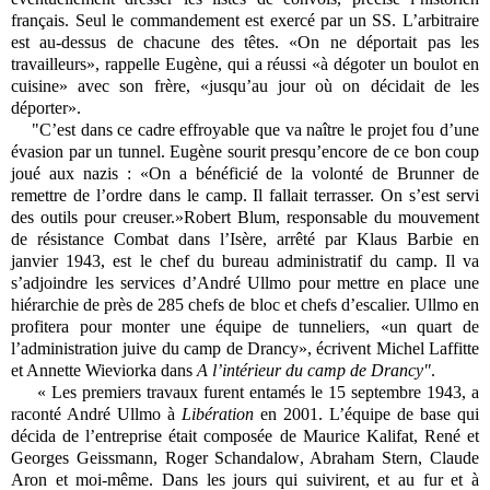
français. Seul le commandement est exercé par un SS. L’arbitraire
est au-dessus de chacune des têtes. «On ne déportait pas les
travailleurs», rappelle Eugène, qui a réussi «à dégoter un boulot en
cuisine» avec son frère, «jusqu’au jour où on décidait de les
déporter».
"C’est dans ce cadre effroyable que va naître le projet fou d’une
évasion par un tunnel. Eugène sourit presqu’encore de ce bon coup
joué aux nazis : «On a bénéficié de la volonté de Brunner de
remettre de l’ordre dans le camp. Il fallait terrasser. On s’est servi
des outils pour creuser.»Robert Blum, responsable du mouvement
de résistance Combat dans l’Isère, arrêté par Klaus Barbie en
janvier 1943, est le chef du bureau administratif du camp. Il va
s’adjoindre les services d’André Ullmo pour mettre en place une
hiérarchie de près de 285 chefs de bloc et chefs d’escalier. Ullmo en
profitera pour monter une équipe de tunneliers, «un quart de
l’administration juive du camp de Drancy», écrivent Michel Laffitte
et Annette Wieviorka dans
A l’intérieur du camp de Drancy"
.
« Les premiers travaux furent entamés le 15 septembre 1943, a
raconté André Ullmo à
Libération
en 2001. L’équipe de base qui
décida de l’entreprise était composée de Maurice Kalifat, René et
Georges Geissmann, Roger Schandalow, Abraham Stern, Claude
Aron et moi-même. Dans les jours qui suivirent, et au fur et à