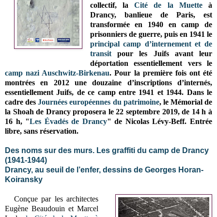
collectif, la
Cité de la Muette
à
Drancy, banlieue de Paris, est
transformée en 1940 en camp de
prisonniers de guerre, puis en 1941 le
principal camp d’internement et de
transit
pour les Juifs avant leur
déportation essentiellement vers le
camp nazi Auschwitz-Birkenau
. Pour la première fois ont été
montrées en 2012 une douzaine d’inscriptions d’internés,
essentiellement Juifs, de ce camp entre 1941 et 1944.
Dans le
cadre des
Journées européennes du patrimoine
, le Mémorial de
la Shoah de Drancy proposera le 22 septembre 2019,
de 14 h à
16 h,
"
Les Évadés de Drancy
"
de Nicolas Lévy-Beff
. E
ntrée
libre, sans réservation.
Des noms sur des murs. Les graffiti du camp de Drancy
(1941-1944)
Drancy, au seuil de l’enfer, dessins de Georges Horan-
Koiransky
Conçue par les architectes
Eugène Beaudouin et Marcel