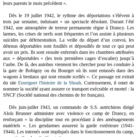
leurs parents le mois précédent ».
Dès le 19 juillet 1942, le rythme des déportations s’élèvent à
trois par semaine, induisant « un spectacle désolant. Durant l’été
1942, une atmosphère de terreur permanente règne à Drancy. Les
larmes, les crises de nerfs sont fréquentes et l’on assiste à plusieurs
suicides par défenestration. La veille du départ d’un convoi, les
détenus déportables sont fouillés et dépouillés de tout ce qui peut
avoir un prix. Ils sont ensuite enfermés dans les chambres attribuées
aux « déportables » (les trois premières cages d’escalier) jusqu’à
l’aube. De là, des autobus viennent les chercher pour les conduire à
la gare de Bobigny ou du Bourget où ils sont entassés dans des
wagons à bestiaux qui sont ensuite scellés ». Ce passage est extrait
du site
Enseigner l'histoire de la Shoah
. Curieusement, il omet de
nommer la société ayant assurer ce transport exécrable et mortel : la
SNCF (Société national des chemins de fer français).
Dès juin-juillet 1943,
un commando de S.S. autrichiens
dirigé
Aloïs Brunner administre avec violence ce camp de Drancy,
en
renforçant « la discipline tout en procédant à des aménagements
matériels »
. Les gendarmes assurent la garde extérieure (1941-
1944). Les internés sont impliqués dans le fonctionnement du camp,