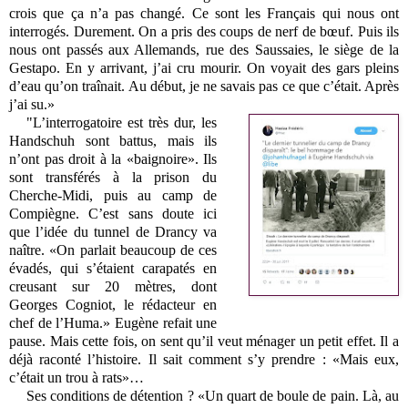
crois que ça n’a pas changé. Ce sont les Français qui nous ont
interrogés. Durement. On a pris des coups de nerf de bœuf. Puis ils
nous ont passés aux Allemands, rue des Saussaies, le siège de la
Gestapo. En y arrivant, j’ai cru mourir. On voyait des gars pleins
d’eau qu’on traînait. Au début, je ne savais pas ce que c’était. Après
j’ai su.»
"L’interrogatoire est très dur, les
Handschuh sont battus, mais ils
n’ont pas droit à la «baignoire». Ils
sont transférés à la prison du
Cherche-Midi, puis au camp de
Compiègne. C’est sans doute ici
que l’idée du tunnel de Drancy va
naître. «On parlait beaucoup de ces
évadés, qui s’étaient carapatés en
creusant sur 20 mètres, dont
Georges Cogniot, le rédacteur en
chef de l’Huma.» Eugène refait une
pause. Mais cette fois, on sent qu’il veut ménager un petit effet. Il a
déjà raconté l’histoire. Il sait comment s’y prendre : «Mais eux,
c’était un trou à rats»…
Ses conditions de détention ? «Un quart de boule de pain. Là, au