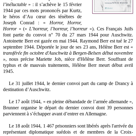
l’inéluctable
» : il s’achève le 15 février
1944 par ces mots prononcés par Kurtz,
le héros d’Au cœur des ténèbres de
Joseph Conrad : «
Horror, Horror,
Horror
» («
L’horreur, l’horreur, l’horreur
»). Ces Français Juifs
font partie du convoi n° 70 du 27 mars 1944 pour Auschwitz.
Antoinette Berr est gazée en mai 1944. Raymond Berr est tué le 27
septembre 1944. Déportée le jour de ses 23 ans, Hélène Berr est «
transférée fin octobre d'Auschwitz à Bergen-Belsen début novembre
»
, nous précise Mariette Job, nièce d'Hélène Berr. Souffrant de
typhus et de mauvais traitements, Hélène Berr meurt début avril
1945.
Le 31 juillet 1944, le dernier convoi part du camp de Drancy à
destination d’Auschwitz.
Le 17 août 1944, « en pleine débandade de l’armée allemande »,
Brunner organise le départ du dernier convoi dont 39 personnes
parviennent à s’échapper avant d’entrer en Allemagne.
Le 18 août 1944, 1 467 prisonniers sont libérés après l'arrivée du
représentant diplomatique suédois et de membres de la Croix-