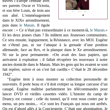
travers l’Europe centrale avec
ses parents Oscar et Victoria,
et son frère Louis, de trois ans
son aîné. L’emménagement
dans le XIXe arrondissement,
puis dans
le Marais
. Il rigole
encore : « Ce n’était pas extraordinaire à ce moment-là,
le Marais
.
»
Et les deux jeunes chats ? Ils militent aux Jeunesses communistes.
Ce sera ensuite, logiquement, la Résistance, avec les MOI. Eugène
ne s’étend pas, ni sur l’attaque à la grenade d’une position
allemande, face au Rex, et la planque dans le Xe arrondissement.
Ni sur la peur permanente. «On avait des faux papiers, qui
arrivaient à expiration ; il fallait récupérer les nouveaux à notre
ancien domicile dans le Marais. Mais les gens qui les avaient se sont
fait repérer, suivre et on s’est fait cueillir.» C’était le 28 décembre
1942".
"Eugène tient à nous montrer sa collection personnelle de
souvenirs. Il porte beau et s’il doit extirper sa longue carcasse d’un
canapé, Eugène maîtrise parfaitement les télécommandes pour
lancer DVD et vieilles cassettes vidéo. L’histoire du camp de
Drancy est connue ; celle du tunnel, qu’il veut nous conter par le
menu, un peu moins... «Ce sont les Français qui nous ont arrêtés.
On est d’abord allés à la Conciergerie. C’était une abomination. Je