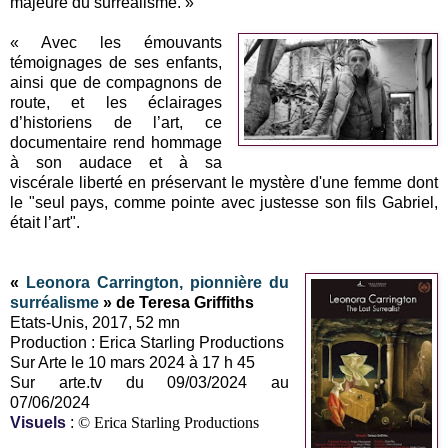
majeure du surréalisme. »
« Avec les émouvants
témoignages de ses enfants,
ainsi que de compagnons de
route, et les éclairages
d’historiens de l’art, ce
documentaire rend hommage
à son audace et à sa
viscérale liberté en préservant le mystère d'une femme dont
le "seul pays, comme pointe avec justesse son fils Gabriel,
était l’art".
«
Leonora Carrington, pionnière du
surréalisme
» de Teresa Griffiths
Etats-Unis, 2017, 52 mn
Production : Erica Starling Productions
Sur Arte le 10 mars 2024 à 17 h 45
Sur arte.tv du 09/03/2024 au
07/06/2024
Visuels
:
© Erica Starling Productions