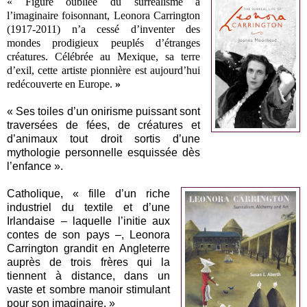
« Figure oubliée du surréalisme à
l’imaginaire foisonnant, Leonora Carrington
(1917-2011) n’a cessé d’inventer des
mondes prodigieux peuplés d’étranges
créatures. Célébrée au Mexique, sa terre
d’exil, cette artiste pionnière est aujourd’hui
redécouverte en Europe.
»
« Ses toiles d’un onirisme puissant sont
traversées de fées, de créatures et
d’animaux tout droit sortis d’une
mythologie personnelle esquissée dès
l’enfance ».
Catholique, « fille d’un riche
industriel du textile et d’une
Irlandaise – laquelle l’initie aux
contes de son pays –, Leonora
Carrington grandit en Angleterre
auprès de trois frères qui la
tiennent à distance, dans un
vaste et sombre manoir stimulant
pour son imaginaire. »