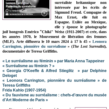
surréaliste
britannique
non
intéressée par les écrits de
Sigmund Freud. Compagne de
Max Ernst, elle fuit en
Espagne. Exilée au Mexique,
elle y épouse le
photographe
juif hongrois Emérico
"
Chik
i"
Weisz
(1911-2007)
et crée, dans
les années 1970, le Mouvement de libération des femmes
(MLF)
. Arte diffusera le 10 mars 2024 à 17 h 45 «
Leonora
Carrington, pionnière du surréalisme
» (
The Lost Surrealist
),
documentaire de Teresa Griffiths.
« Le surréalisme au féminin » par Maria Anna Tappeiner
« Surréalisme au féminin ? »
« Georgia O'Keeffe & Alfred Stieglitz » par Delphine
Deloget
« Leonora Carrington, pionnière du surréalisme » de
Teresa Griffiths
Frida Kahlo (1907-1954)
« Du fauvisme au surréalisme : chefs-d'œuvre du musée
d'Art Moderne de Paris »