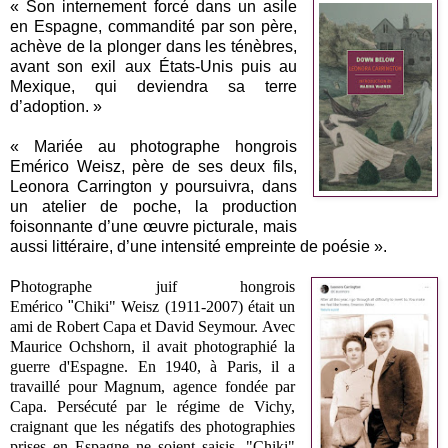
« Son internement forcé dans un asile
en Espagne, commandité par son père,
achève de la plonger dans les ténèbres,
avant son exil aux États-Unis puis au
Mexique, qui deviendra sa terre
d’adoption. »
« Mariée au photographe hongrois
Emérico Weisz, père de ses deux fils,
Leonora Carrington y poursuivra, dans
un atelier de poche, la production
foisonnante d’une œuvre picturale, mais
aussi littéraire, d’une intensité empreinte de poésie ».
P
hotographe juif hongrois
Emérico
"
Chik
i"
Weisz
(1911-2007) était un
ami de Robert Capa et David Seymour.
Avec
Maurice Ochshorn, il avait photographié la
guerre d'Espagne.
En 1940, à Paris, il a
travaillé pour Magnum, agence fondée par
Capa. Persécuté par le rég
ime de Vichy,
craignant que les négatifs des photographies
prises en Espagne ne soient saisis, "Chiki"