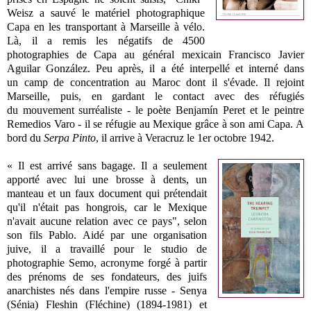
Weisz a sauvé le matériel photographique
Capa en les transportant à Marseille à vélo.
Là, il a remis les négatifs de 4500
photographies de Capa au général mexicain Francisco Javier
Aguilar González. Peu après, il a été interpellé et interné dans
un
camp de concentration au Maroc dont il s'évade. Il rejoint
Marseille, puis, en gardant le contact avec des réfugiés
du
mouvement surréaliste - le poète Benjamín Peret et le peintre
Remedios Varo - il se réfugie au Mexique grâce à son ami Capa. A
bord du
Serpa Pinto
, il arrive à Veracruz le 1er octobre 1942.
« Il est arrivé sans bagage. Il a seulement
apporté avec lui une brosse à dents, un
manteau et un faux document qui prétendait
qu'il n'était pas hongrois, car le Mexique
n'avait aucune relation avec ce pays", selon
son fils Pablo. Aidé par une
organisation
juive, il a travaillé pour le studio de
photographie
Semo, acronyme forgé à partir
des prénoms de ses fondateurs, des juifs
anarchistes nés dans l'empire russe -
Senya
(Sénia) Fleshin (Fléchine) (1894-1981) et