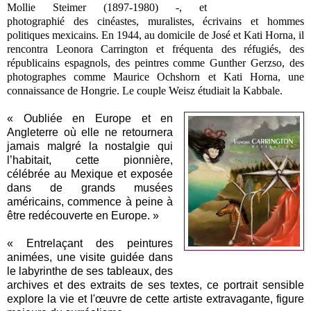
Mollie Steimer (1897-1980) -, et
photographié des cinéastes, muralistes, écrivains et hommes
politiques mexicains.
En 1944, au domicile de José et Kati Horna, il
rencontra Leonora Carrington et fréquenta des réfugiés, des
républicains espagnols, des
peintres comme Gunther Gerzso, des
photographes comme Maurice Ochshorn et Kati Horna, une
connaissance de Hongrie.
Le couple
Weisz
étudiait la Kabbale.
« Oubliée en Europe et en
Angleterre où elle ne retournera
jamais malgré la nostalgie qui
l’habitait, cette pionnière,
célébrée au Mexique et exposée
dans de grands musées
américains, commence à peine à
être redécouverte en Europe. »
« Entrelaçant des peintures
animées, une visite guidée dans
le labyrinthe de ses tableaux, des
archives et des extraits de ses textes, ce portrait sensible
explore la vie et l'œuvre de cette artiste extravagante, figure