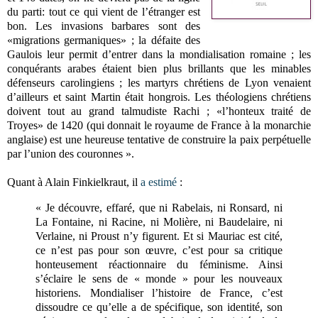
du parti: tout ce qui vient de l’étranger est
bon. Les invasions barbares sont des
«migrations germaniques» ; la défaite des
Gaulois leur permit d’entrer dans la mondialisation romaine ; les
conquérants arabes étaient bien plus brillants que les minables
défenseurs carolingiens ; les martyrs chrétiens de Lyon venaient
d’ailleurs et saint Martin était hongrois. Les théologiens chrétiens
doivent tout au grand talmudiste Rachi ; «l’honteux traité de
Troyes» de 1420 (qui donnait le royaume de France à la monarchie
anglaise) est une heureuse tentative de construire la paix perpétuelle
par l’union des couronnes ».
Quant à Alain Finkielkraut, il
a estimé
:
« Je découvre, effaré, que ni Rabelais, ni Ronsard, ni
La Fontaine, ni Racine, ni Molière, ni Baudelaire, ni
Verlaine, ni Proust n’y figurent. Et si Mauriac est cité,
ce n’est pas pour son œuvre, c’est pour sa critique
honteusement réactionnaire du féminisme. Ainsi
s’éclaire le sens de « monde » pour les nouveaux
historiens. Mondialiser l’histoire de France, c’est
dissoudre ce qu’elle a de spécifique, son identité, son