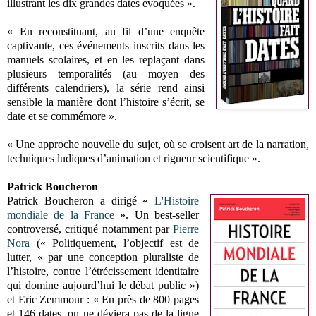
illustrant les dix grandes dates évoquées ».
« En reconstituant, au fil d’une enquête
captivante, ces événements inscrits dans les
manuels scolaires, et en les replaçant dans
plusieurs temporalités (au moyen des
différents calendriers), la série rend ainsi
sensible la manière dont l’histoire s’écrit, se
date et se commémore ».
« Une approche nouvelle du sujet, où se croisent art de la narration,
techniques ludiques d’animation et rigueur scientifique ».
Patrick Boucheron
Patrick Boucheron a dirigé «
L'Histoire
mondiale de la France
». Un best-seller
controversé, critiqué notamment par
Pierre
Nora
(« Politiquement, l’objectif est de
lutter, « par une conception pluraliste de
l’histoire, contre l’étrécissement identitaire
qui domine aujourd’hui le débat public »)
et Eric Zemmour : « En près de 800 pages
et 146 dates, on ne déviera pas de la ligne