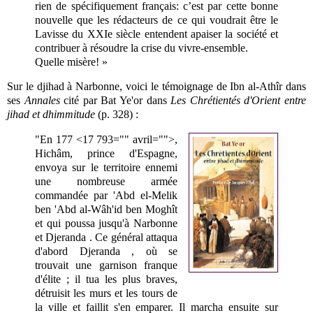
rien de spécifiquement français: c’est par cette bonne
nouvelle que les rédacteurs de ce qui voudrait être le
Lavisse du XXIe siècle entendent apaiser la société et
contribuer à résoudre la crise du vivre-ensemble.
Quelle misère! »
Sur le djihad à Narbonne, voici le témoignage de Ibn al-Athîr dans
ses
Annales
cité par Bat Ye'or dans
Les Chrétientés d'Orient entre
jihad et dhimmitude
(p. 328) :
"En 177 <17 793="" avril="">,
Hichâm, prince d'Espagne,
envoya sur le territoire ennemi
une nombreuse armée
commandée par 'Abd el-Melik
ben 'Abd al-Wâh'id ben Moghît
et qui poussa jusqu'à Narbonne
et Djeranda
. Ce général attaqua
d'abord Djeranda , où se
trouvait une garnison franque
d'élite ; il tua les plus braves,
détruisit les murs et les tours de
la ville et faillit s'en emparer. Il marcha ensuite sur