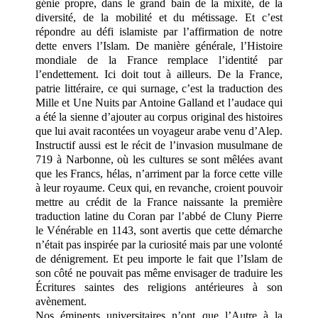
génie propre, dans le grand bain de la mixité, de la
diversité, de la mobilité et du métissage. Et c’est
répondre au défi islamiste par l’affirmation de notre
dette envers l’Islam. De manière générale, l’Histoire
mondiale de la France remplace l’identité par
l’endettement. Ici doit tout à ailleurs. De la France,
patrie littéraire, ce qui surnage, c’est la traduction des
Mille et Une Nuits par Antoine Galland et l’audace qui
a été la sienne d’ajouter au corpus original des histoires
que lui avait racontées un voyageur arabe venu d’Alep.
Instructif aussi est le récit de l’invasion musulmane de
719 à Narbonne, où les cultures se sont mêlées avant
que les Francs, hélas, n’arriment par la force cette ville
à leur royaume. Ceux qui, en revanche, croient pouvoir
mettre au crédit de la France naissante la première
traduction latine du Coran par l’abbé de Cluny Pierre
le Vénérable en 1143, sont avertis que cette démarche
n’était pas inspirée par la curiosité mais par une volonté
de dénigrement. Et peu importe le fait que l’Islam de
son côté ne pouvait pas même envisager de traduire les
Écritures saintes des religions antérieures à son
avènement.
Nos éminents universitaires n’ont que l’Autre à la