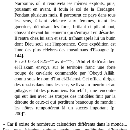
Narbonne, où il renouvela les mêmes exploits, puis,
poussant en avant, il foula le sol de la Cerdagne.
Pendant plusieurs mois, il parcourut ce pays dans tous
les sens, faisant violence aux femmes, tuant les
guerriers, détruisant les forts, brûlant et pillant tout,
chassant devant lui l'ennemi qui s'enfuyait en désordre.
Il rentra chez lui sain et sauf, traînant après lui un butin
dont Dieu seul sait l'importance. Cette expédition est
l'une des plus célèbres des musulmans d'Espagne [p.
144].
En 2010 <23 825="" avril="">, 'Abd el-Rah'mân ben
el-H'akam envoya sur le territoire franc une forte
troupe de cavalerie commandée par 'Obeyd Allâh,
connu sous le nom d'Ibn el-Balensi. Cet officia dirigea
des razzias dans tous les sens, se livra au meurtre et au
pillage, et fit des prisonniers. En rebî'I
, une rencontre
qui eut lieu avec les troupes des infidèles finit par la
déroute de ceux-ci qui perdirent beaucoup de monde ;
les nôtres remportèrent là un succès important [p.
200]".
« Car il existe de nombreux calendriers différents dans le monde...
Pas une histoire unique mais une multitudes d’histoires