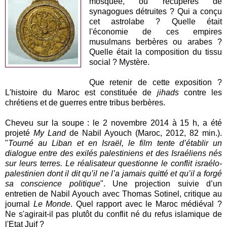
mosquée, ou récupérés de
synagogues détruites ? Qui a conçu
cet astrolabe ? Quelle était
l'économie de ces empires
musulmans berbères ou arabes ?
Quelle était la composition du tissu
social ? Mystère.
Que retenir de cette exposition ?
L'histoire du Maroc est constituée de
jihads
contre les
chrétiens et de guerres entre tribus berbères.
Cheveu sur la soupe : le 2 novembre 2014 à 15 h, a été
projeté
My Land
de Nabil Ayouch (Maroc, 2012, 82 min.).
"
Tourné au Liban et en Israël, le film tente d’établir un
dialogue entre des exilés palestiniens et des Israéliens nés
sur leurs terres. Le réalisateur questionne le conflit israélo-
palestinien dont il dit qu’il ne l’a jamais quitté et qu’il a forgé
sa conscience politique
". Une projection suivie d’un
entretien de Nabil Ayouch avec Thomas Sotinel, critique au
journal
Le Monde
. Quel rapport avec le Maroc médiéval ?
Ne s'agirait-il pas plutôt du conflit né du refus islamique de
l'Etat Juif ?