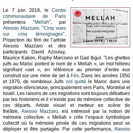
Le 7 juin 2018, le
Centre
communautaire de Paris
présentera "
Mellah
", par
Alessio Mazzaro
. "
Cinq vues
sur cinq témoignages
".
Projection du film de l’artiste
Alessio Mazzaro et des
participants David Azoulay,
Maurice Kakon, Raphy Marciano et Gad Ibgui. "Les ghettos
juifs au Maroc portent le nom de « Mellah », un mot hébreu
signifiant «sel », en référence au premier d’entre eux
construit sur une mine de sel à
Fès
. Dans les années 1950
et 1970, de nombreux Juifs
ont quitté
le Maroc dans une
migration silencieuse, principalement vers Paris, Montréal et
Israël. Les raisons de ces migrations sont toujours débattues
par les historiens et il n’existe pas de mémoire collective de
ces départs. Artiste visuel et metteur en scène de
théâtre,
Alessio Mazzaro
, est intéressé par la notion de
mémoire collective. « Mellah » crée l’espace symbolique
collectif où la mémoire privée de ces migrations peut se
déployer et être partagée. Par cette performance,
Alessio