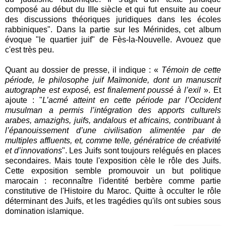
composé au début du IIIe siècle et qui fut ensuite au coeur
des discussions théoriques juridiques dans les écoles
rabbiniques". Dans la partie sur les Mérinides, cet album
évoque "le quartier juif" de Fès-la-Nouvelle. Avouez que
c'est très peu.
Quant au dossier de presse, il indique : «
Témoin de cette
période, le philosophe juif Maïmonide, dont un manuscrit
autographe est exposé, est finalement poussé à l’exil
». Et
ajoute : "
L’acmé atteint en cette période par l’Occident
musulman a permis l’intégration des apports culturels
arabes, amazighs, juifs, andalous et africains, contribuant à
l’épanouissement d’une civilisation alimentée par de
multiples affluents, et, comme telle, génératrice de créativité
et d’innovations
". Les Juifs sont toujours relégués en places
secondaires. Mais toute l'exposition cèle le rôle des Juifs.
Cette exposition semble promouvoir un but politique
marocain : reconnaître l'identité berbère comme partie
constitutive de l'Histoire du Maroc. Quitte à occulter le rôle
déterminant des Juifs, et les tragédies qu'ils ont subies sous
domination islamique.