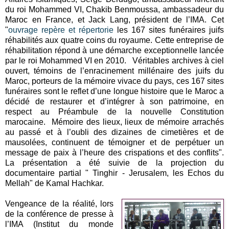
du roi Mohammed VI, Chakib Benmoussa, ambassadeur du
Maroc en France, et Jack Lang, président de l’IMA. Cet
"
ouvrage repère et répertorie
les 167 sites funéraires juifs
réhabilités aux quatre coins du royaume. Cette entreprise de
réhabilitation répond à une démarche exceptionnelle lancée
par le roi Mohammed VI en 2010. Véritables archives à ciel
ouvert, témoins de l’enracinement millénaire des juifs du
Maroc, porteurs de la mémoire vivace du pays, ces 167 sites
funéraires sont le reflet d’une longue histoire que le Maroc a
décidé de restaurer et d’intégrer à son patrimoine, en
respect au Préambule de la nouvelle Constitution
marocaine. Mémoire des lieux, lieux de mémoire arrachés
au passé et à l’oubli des dizaines de cimetières et de
mausolées, continuent de témoigner et de perpétuer un
message de paix à l’heure des crispations et des conflits".
La présentation a été suivie de la projection du
documentaire partial " Tinghir - Jerusalem, les Echos du
Mellah" de Kamal Hachkar.
Vengeance de la réalité, lors
de la conférence de presse à
l’IMA (Institut du monde