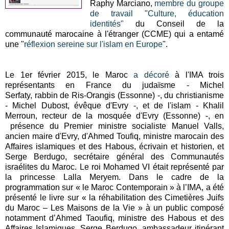
Raphy Marciano,
membre du groupe
de travail "Culture, éducation
identités"
du Conseil de la
communauté marocaine à l'étranger (CCME) qui a entamé
une "
réflexion sereine sur l'islam en Europe
".
Le 1er février 2015, le Maroc
a décoré
à l'IMA trois
représentants en France du judaïsme - Michel
Serfaty, rabbin de Ris-Orangis (Essonne) -, du christianisme
- Michel Dubost, évêque d'Evry -, et de l'islam - Khalil
Merroun, recteur de la mosquée d'Evry (Essonne) -, en
présence du Premier ministre socialiste Manuel Valls,
ancien maire d'Evry, d'Ahmed Toufiq, ministre marocain des
Affaires islamiques et des Habous, écrivain et historien, et
Serge Berdugo, secrétaire général des Communautés
israélites du Maroc. Le roi Mohamed VI était représenté par
la princesse Lalla Meryem. Dans le cadre de la
programmation sur « le Maroc Contemporain » à l’IMA, a été
présenté le livre sur « la réhabilitation des Cimetières Juifs
du Maroc – Les Maisons de la Vie » à un public composé
notamment d’Ahmed Taoufiq, ministre des Habous et des
Affaires Islamiques, Serge Berdugo, ambassadeur itinérant