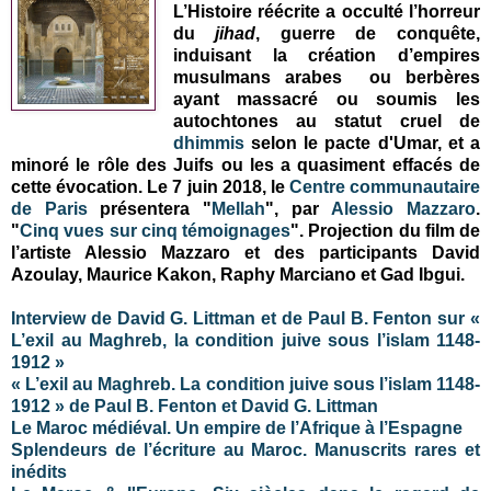
L’Histoire réécrite a occulté l’horreur
du
jihad
, guerre de conquête,
induisant la création d’empires
musulmans arabes ou berbères
ayant massacré ou soumis les
autochtones au statut cruel de
dhimmis
selon le pacte d'Umar, et a
minoré le rôle des Juifs ou les a quasiment effacés de
cette évocation. Le 7 juin 2018, le
Centre communautaire
de Paris
présentera "
Mellah
", par
Alessio Mazzaro
.
"
Cinq vues sur cinq témoignages
". Projection du film de
l’artiste Alessio Mazzaro et des participants David
Azoulay, Maurice Kakon, Raphy Marciano et Gad Ibgui.
Interview de David G. Littman et de Paul B. Fenton sur «
L’exil au Maghreb, la condition juive sous l’islam 1148-
1912 »
« L’exil au Maghreb. La condition juive sous l’islam 1148-
1912 » de Paul B. Fenton et David G. Littman
Le Maroc médiéval. Un empire de l’Afrique à l’Espagne
Splendeurs de l’écriture au Maroc. Manuscrits rares et
inédits