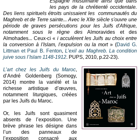
Espagne musulmane ainsi que dans
les pays de la chrétienté occidentale.
Des liens spirituels étroits unissaient les communautés du
Maghreb et de Terre sainte... Avec le XIIe siècle s'ouvre une
période de graves persécutions pour les Juifs d'Afrique,
notamment sous le règne des
Almoravides et des
Almohades... Ceux-ci «
i acculèrent les Juifs au choix entre
la conversion à l'Islam, l'expulsion ou la mort
» (
David G.
Littman et Paul B. Fenton
,
L’exil au Maghreb. La condition
juive sous l’Islam 1148-1912
. PUPS, 2010, p.22-23).
L’art chez les Juifs du Maroc
,
d’André Goldenberg (Somogy,
2014) montre la variété et la
richesse artistique d’œuvres,
notamment liturgiques, créées
par les Juifs du Maroc.
Or, les Juifs sont quasiment
absents de l’exposition. Une
brève phrase les désigne dans
l’un des panneaux de
l’exposition consacré aux