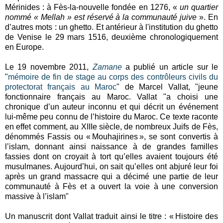
Mérinides : à Fès-la-nouvelle fondée en 1276, «
un quartier
nommé « Mellah » est réservé à la communauté juive
». En
d’autres mots : un ghetto. Et antérieur à l'institution du ghetto
de Venise le 29 mars 1516, deuxième chronologiquement
en Europe.
Le 19 novembre 2011,
Zamane
a publié un article sur le
"
mémoire de fin de stage au corps des contrôleurs civils du
protectorat français au Maroc
" de Marcel Vallat, "jeune
fonctionnaire français au Maroc. Vallat "a choisi une
chronique d’un auteur inconnu et qui décrit un événement
lui-même peu connu de l’histoire du Maroc. Ce texte raconte
en effet comment, au XIIIe siècle, de nombreux Juifs de Fès,
dénommés Fassis ou « Mouhajirines », se sont convertis à
l’islam, donnant ainsi naissance à de grandes familles
fassies dont on croyait à tort qu’elles avaient toujours été
musulmanes. Aujourd’hui, on sait qu’elles ont abjuré leur foi
après un grand massacre qui a décimé une partie de leur
communauté à Fès et a ouvert la voie à une conversion
massive à l’islam"
Un manuscrit dont Vallat traduit ainsi le titre : « Histoire des