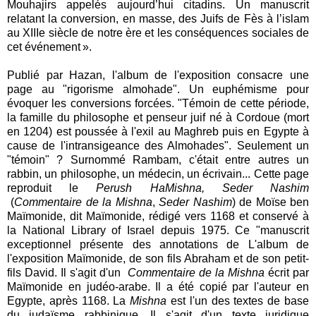
Mouhajirs appelés aujourd’hui citadins. Un manuscrit
relatant la conversion, en masse, des Juifs de Fès à l’islam
au XIIIe siècle de notre ère et les conséquences sociales de
cet événement ».
Publié par Hazan, l'album de l'exposition consacre une
page au "rigorisme almohade". Un euphémisme pour
évoquer les conversions forcées. "Témoin de cette période,
la famille du philosophe et penseur juif né à Cordoue (mort
en 1204) est poussée à l'exil au Maghreb puis en Egypte à
cause de l'intransigeance des Almohades". Seulement un
"témoin" ? Surnommé Rambam, c'était entre autres un
rabbin, un philosophe, un médecin, un écrivain... Cette page
reproduit le
Perush HaMishna, Seder Nashim
(
Commentaire de la Mishna
,
Seder Nashim
) de Moïse ben
Maïmonide, dit Maïmonide, rédigé vers 1168 et conservé à
la National Library of Israel depuis 1975. Ce "manuscrit
exceptionnel présente des annotations de L'album de
l'exposition Maïmonide, de son fils Abraham et de son petit-
fils David. Il s'agit d'un
Commentaire de la Mishna
écrit par
Maïmonide en judéo-arabe. Il a été copié par l'auteur en
Egypte, après 1168. La
Mishna
est l'un des textes de base
du judaïsme rabbinique. Il s'agit d'un texte juridique