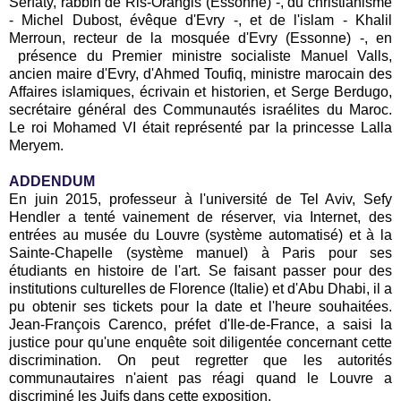
Serfaty, rabbin de Ris-Orangis (Essonne) -, du christianisme
- Michel Dubost, évêque d'Evry -, et de l'islam - Khalil
Merroun, recteur de la mosquée d'Evry (Essonne) -, en
présence du Premier ministre socialiste Manuel Valls,
ancien maire d'Evry, d'Ahmed Toufiq, ministre marocain des
Affaires islamiques, écrivain et historien, et Serge Berdugo,
secrétaire général des Communautés israélites du Maroc.
Le roi Mohamed VI était représenté par la princesse Lalla
Meryem.
ADDENDUM
En juin 2015, professeur à l'université de Tel Aviv, Sefy
Hendler a tenté vainement de réserver, via Internet, des
entrées au musée du Louvre (système automatisé) et à la
Sainte-Chapelle (système manuel) à Paris pour ses
étudiants en histoire de l'art. Se faisant passer pour des
institutions culturelles de Florence (Italie) et d'Abu Dhabi, il a
pu obtenir ses tickets pour la date et l'heure souhaitées.
Jean-François Carenco, préfet d'Ile-de-France, a saisi la
justice pour qu'une enquête soit diligentée concernant cette
discrimination. On peut regretter que les autorités
communautaires n'aient pas réagi quand le Louvre a
discriminé les Juifs dans cette exposition.