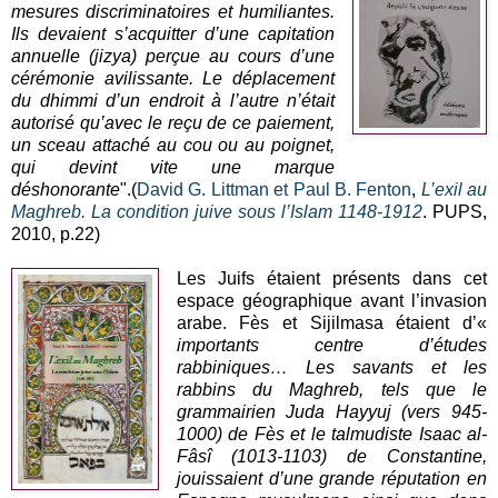
mesures discriminatoires et humiliantes.
Ils devaient s’acquitter d’une capitation
annuelle (jizya) perçue au cours d’une
cérémonie avilissante. Le déplacement
du dhimmi d’un endroit à l’autre n’était
autorisé qu’avec le reçu de ce paiement,
un sceau attaché au cou ou au poignet,
qui devint vite une marque
déshonorante
".(
David G. Littman et Paul B. Fenton
,
L’exil au
Maghreb. La condition juive sous l’Islam 1148-1912
. PUPS,
2010, p.22)
Les Juifs étaient présents dans cet
espace géographique avant l’invasion
arabe. Fès et Sijilmasa étaient d’«
importants centre d’études
rabbiniques… Les savants et les
rabbins du Maghreb, tels que le
grammairien Juda Hayyuj (vers 945-
1000) de Fès et le talmudiste Isaac al-
Fâsî (1013-1103) de Constantine,
jouissaient d’une grande réputation en