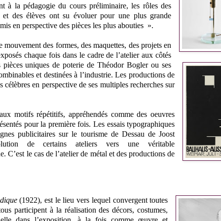
 à la pédagogie du cours préliminaire, les rôles des
ns et des élèves ont su évoluer pour une plus grande
 mis en perspective des pièces les plus abouties ».
 le mouvement des formes, des maquettes, des projets en
exposés chaque fois dans le cadre de l’atelier aux côtés
s pièces uniques de poterie de Théodor Bogler ou ses
binables et destinées à l’industrie. Les productions de
s célèbres en perspective de ses multiples recherches sur
, aux motifs répétitifs, appréhendés comme des oeuvres
résentés pour la première fois. Les essais typographiques
nes publicitaires sur le tourisme de Dessau de Joost
ution de certains ateliers vers une véritable
. C’est le cas de l’atelier de métal et des productions de
adique
(1922), est le lieu vers lequel convergent toutes
tous participent à la réalisation des décors, costumes,
ielle dans l’exposition, à la fois comme œuvre et