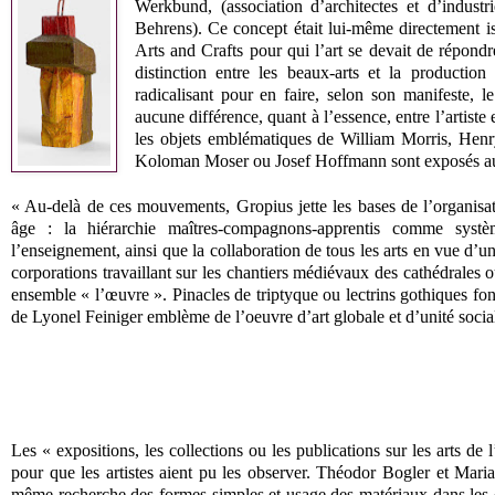
Werkbund, (association d’architectes et d’industr
Behrens). Ce concept était lui-même directement is
Arts and Crafts pour qui l’art se devait de répond
distinction entre les beaux-arts et la production
radicalisant pour en faire, selon son manifeste, 
aucune différence, quant à l’essence, entre l’artiste 
les objets emblématiques de William Morris, Henry
Koloman Moser ou Josef Hoffmann sont exposés au 
« Au-delà de ces mouvements, Gropius jette les bases de l’organisa
âge : la hiérarchie maîtres-compagnons-apprentis comme systè
l’enseignement, ainsi que la collaboration de tous les arts en vue d’u
corporations travaillant sur les chantiers médiévaux des cathédrales 
ensemble « l’œuvre ». Pinacles de triptyque ou lectrins gothiques fon
de Lyonel Feiniger emblème de l’oeuvre d’art globale et d’unité socia
Les « expositions, les collections ou les publications sur les arts 
pour que les artistes aient pu les observer. Théodor Bogler et Mari
même recherche des formes simples et usage des matériaux dans les o