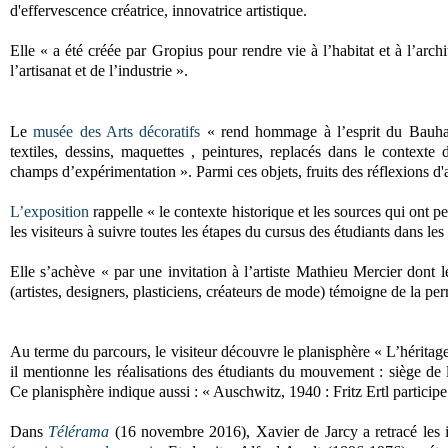
d'effervescence créatrice, innovatrice artistique.
Elle « a été créée par Gropius pour rendre vie à l’habitat et à l’arch
l’artisanat et de l’industrie ».
Le
musée des Arts décoratifs
« rend hommage à l’esprit du Bauhaus
textiles, dessins, maquettes , peintures, replacés dans le contexte
champs d’expérimentation ». Parmi ces objets, fruits des réflexions d
L’exposition
rappelle « le contexte historique et les sources qui ont p
les visiteurs à suivre toutes les étapes du cursus des étudiants dans les 
Elle s’achève « par une invitation à l’artiste Mathieu Mercier dont 
(artistes, designers, plasticiens, créateurs de mode) témoigne de la pe
Au terme du parcours, le visiteur découvre le planisphère « L’hérita
il mentionne les réalisations des étudiants du mouvement : siège de 
Ce planisphère indique aussi : « Auschwitz, 1940 : Fritz Ertl particip
Dans
Télérama
(16 novembre 2016), Xavier de Jarcy a retracé les it