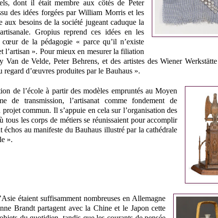
iels, dont il était membre aux côtés de Peter
su des idées forgées par William Morris et les
re aux besoins de la société jugeant caduque la
 artisanale. Gropius reprend ces idées en les
le cœur de la pédagogie « parce qu’il n’existe
et l’artisan ». Pour mieux en mesurer la filiation
 Van de Velde, Peter Behrens, et des artistes des Wiener Werkstätte
regard d’œuvres produites par le Bauhaus ».
tion de l’école à partir des modèles empruntés au Moyen
me de transmission, l’artisanat comme fondement de
n projet commun. Il s’appuie en cela sur l’organisation des
où tous les corps de métiers se réunissaient pour accomplir
t échos au manifeste du Bauhaus illustré par la cathédrale
le ».
de l’Asie étaient suffisamment nombreuses en Allemagne
anne Brandt partagent avec la Chine et le Japon cette
bjets du quotidien, tandis que les courants de pensée