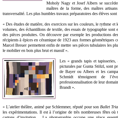
Moholy Nagy et Josef Albers se succèdent
maîtres de la forme, des maîtres artisa
transversalité. Les plus humbles travaux préparatoires des élèves sont
« Des études de matière, des exercices sur les couleurs, le rythme et
volumes, des échantillons de textile, des essais de typographie sont 
des pièces produites. On découvre par exemple les productions de
récipients à épices en céramique de 1923 aux formes géométriques com
Marcel Breuer permettent enfin de mettre ses pièces tubulaires les plu
le mobilier en bois plus brut et massif ».
Les « grands tapis et tapisseries
picturales par Gunta Stölzl, sont p
de Bayer ou Albers et les campag
Schmidt témoignent de l’évol
professionnalisation de leur domaine
Brandt ».
« L’atelier théâtre, animé par Schlemmer, réputé pour son
Ballet Tri
les expérimentations. Il est à l’origine de très nombreuses fêtes où 
cartons d’invitation… La photographie occupe une place essent