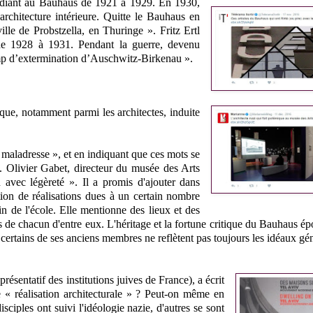
tudiant au Bauhaus de 1921 à 1929. En 1930,
chitecture intérieure. Quitte le Bauhaus en
le de Probstzella, en Thuringe ». Fritz Ertl
 de 1928 à 1931. Pendant la guerre, devenu
mp d’extermination d’Auschwitz-Birkenau ».
que, notamment parmi les architectes, induite
 maladresse », et en indiquant que ces mots se
es. Olivier Gabet, directeur du musée des Arts
 avec légèreté ». Il a promis d'ajouter dans
ction de réalisations dues à un certain nombre
n de l'école. Elle mentionne des lieux et des
s de chacun d'entre eux. L'héritage et la fortune critique du Bauhaus é
e certains de ses anciens membres ne reflètent pas toujours les idéaux g
sentatif des institutions juives de France), a écrit
e « réalisation architecturale » ? Peut-on même en
ciples ont suivi l'idéologie nazie, d'autres se sont