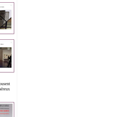
pousent
énéreux