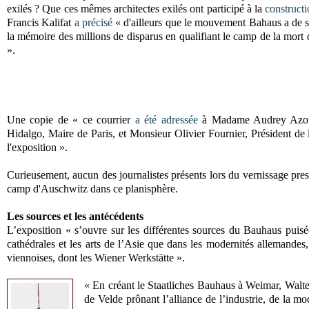
exilés ? Que ces mêmes architectes exilés ont participé à la
construct
Francis Kalifat
a précisé
« d'ailleurs que le mouvement Bahaus a de su
la mémoire des millions de disparus en qualifiant le camp de la mort 
».
Une copie de « ce courrier
a été adressée
à Madame Audrey Azoul
Hidalgo, Maire de Paris, et Monsieur Olivier Fournier, Président de
l'exposition ».
Curieusement, aucun des journalistes présents lors du vernissage pre
camp d'Auschwitz dans ce planisphère.
Les sources et les antécédents
L’exposition « s’ouvre sur les différentes sources du Bauhaus puisée
cathédrales et les arts de l’Asie que dans les modernités allemandes
viennoises, dont les Wiener Werkstätte ».
« En créant le Staatliches Bauhaus à Weimar, Walt
de Velde prônant l’alliance de l’industrie, de la mo