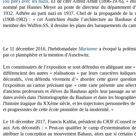
(ou pire) avec les nazis
. Et de citer Alfred Arndt (1896-1976), « é
nommé par Hannes Meyer au poste de directeur du département d'ar
1932. Adhère au parti nazi en 1937. Chef de la propagande de la vil
(1908-1982) : « cet Autrichien étudie l’architecture au Bauhaus
membre des Waffen-SS, il dessine les plans des baraquements du ca
Le 11 décembre 2016, l'hebdomadaire
Marianne
a évoqué la polémi
par ce planisphère et la mention d'Auschwitz.
Les commissaires de l’exposition se sont défendus en alléguant une «
différencient des autres « réalisations » par leurs caractères italiqu
décoratifs, s'est défendu vivement d’« aborder cette grave question
l'exposition un carton précisant que « cette carte présente une séle
d'anciens professeurs et élèves du Bauhaus après leur passage au sei
dates avérés dans l'historiographie du Bauhaus et dans les biographie
l'histoire tragique du XXème siècle, et les trajectoires personnelles d
et progressistes de cette école pionnière de la modernité. »
Le 16 décembre 2017, Francis Kalifat, président du CRIF (Conseil repré
aux Arts décoratifs : « Peut-on qualifier le camp d'extermination d
attribuer la conception au mouvement Bahaus, alors que si certains dis