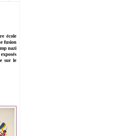
bre école
ne fusion
camp nazi
s exposés
e sur le