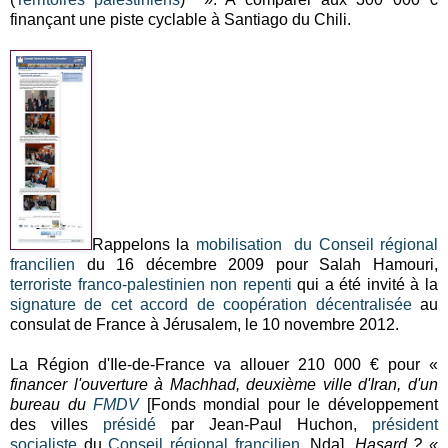
finançant une piste cyclable à Santiago du Chili.
Rappelons la
mobilisation du Conseil régional
francilien
du 16 décembre 2009 pour Salah Hamouri,
terroriste franco-palestinien non repenti
qui a été invité à la
signature de cet accord de coopération décentralisée
au
consulat de France à Jérusalem, le 10 novembre 2012.
La Région d'Ile-de-France va allouer 210 000 € pour «
financer l'ouverture à Machhad, deuxième ville d'Iran, d'un
bureau du
FMDV
[Fonds mondial pour le développement
des villes
présidé
par Jean-Paul Huchon,
président
socialiste
du
Conseil régional francilien
, Nda].
Hasard ? «