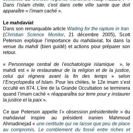
Dans l'islam chiite, c'est dans cette ville sainte que doit
apparaître « l'imam caché
».
Le
mahdaviat
Dans son remarquable article
Waiting for the rapture in Iran
(
Christian Science Monitor
, 21 décembre 2005), Scott
Peterson explique l’importance du
mahdaviat
, foi dans la
venue du
mahdi
(bien guidé) et actions pour préparer son
retour.
«
Personnage central de l'eschatologie islamique
», le
mahdi est «
le restaurateur de la religion et de la justice,
celui qui régnera avant la fin des temps
» selon
l’Encyclopedia of Islam
. Pour les chiites, le 12e imam s’est
occulté en 874. L'ère de la Grande Occultation se terminera
quand l’imam caché «
réapparaîtra sur terre pour y instaurer
la justice et la paix
».
Ce que Peterson appelle l'«
obsession présidentielle
» du
mahdaviat
inspire au président iranien Mahmoud
Ahmadinejad «
une certitude qui ne laisse que peu de place
au compromis. Le comblement du fossé entre riches et