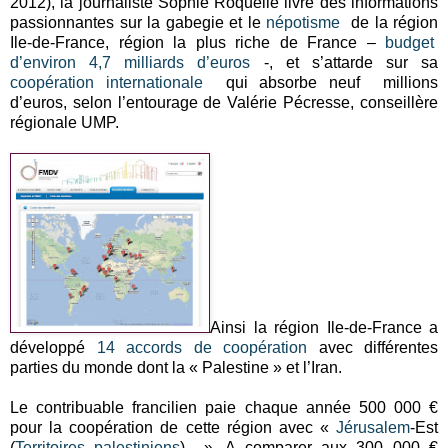
2012), la journaliste Sophie Roquelle livre des informations
passionnantes sur la gabegie et le
népotisme
de la région
Ile-de-France, région la plus riche de France –
budget
d’environ 4,7 milliards d’euros
-, et s’attarde sur sa
coopération internationale
qui absorbe neuf millions
d’euros, selon l’entourage de Valérie Pécresse, conseillère
régionale UMP.
Ainsi la région Ile-de-France a
développé
14 accords de coopération
avec différentes
parties du monde dont la « Palestine » et l’Iran.
Le contribuable francilien paie chaque année 500 000 €
pour la coopération de cette région avec «
Jérusalem
-Est
(
Territoires palestiniens
) ». A comparer aux 300 000 €