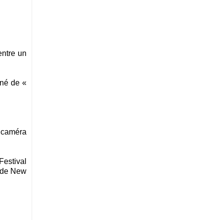
ntre un
nné de «
 caméra
estival
l de New