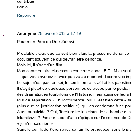
contribue.
Bravo.
Répondre
Anonyme
25 février 2013 à 17:49
Pour mon Père de Dror Zahavi
Préalable : Oui, que ce soit bien clair, la presse ne dénonce 
occultent souvent ce qui devrait être dénoncé.
Mais ici, il s'agit d'un film.
Mon commentaire ci-dessous concerne donc LE FILM et seu
... que vous avouez n'avoir pas vu au moment d'écrire vos im
Le sujet n'est pas, en soi, le conflit entre Israël et les palestin
Il s'agit plutôt de quelques personnes écrasées par le poids,
des dramatiques tourbillons de l'Histoire, mais aussi de leurs 
Mur de séparation ? En l’occurrence, oui. C'est bien cette « s
(plus que sa justification politique), qui les condamne à ne po
Attentat-suicide ? Oui, Tarek retire les clous de sa bombe et s
Islamikaze ? Pas sur. Lors d'une réplique sur l'existence de D
« je n'en sais rien ».
Sans le conflit de Keren avec sa famille orthodoxe, sans le pr