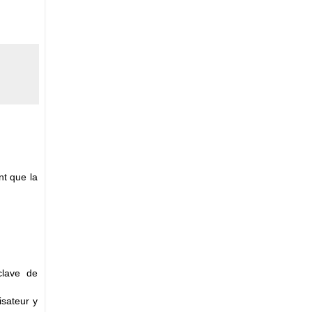
nt que la
clave de
isateur y