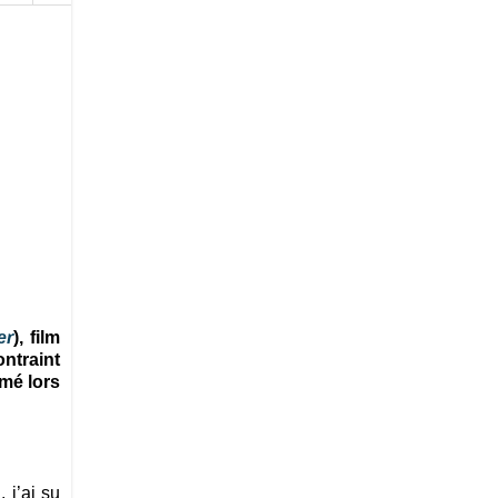
er
), film
ontraint
imé lors
 j’ai su