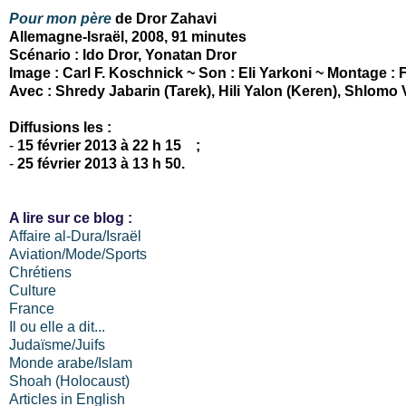
Pour mon père
de Dror Zahavi
Allemagne-Israël, 2008, 91 minutes
Scénario : Ido Dror, Yonatan Dror
Image : Carl F. Koschnick ~ Son : Eli Yarkoni ~ Montage : 
Avec : Shredy Jabarin (Tarek), Hili Yalon (Keren), Shlomo 
Diffusions les :
-
15 février 2013 à 22 h 15 ;
-
25 février 2013 à 13 h 50.
A lire sur ce blog :
Affaire al-Dura/Israël
Aviation/Mode/Sports
Chrétiens
Culture
France
Il ou elle a dit...
Judaïsme/Juifs
Monde arabe/Islam
Shoah (Holocaust)
Articles in English