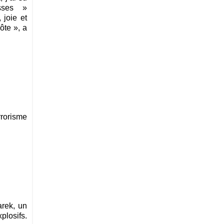
gosses »
joie et
ôte », a
rrorisme
arek, un
plosifs.