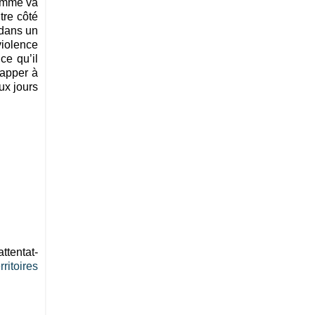
homme va
tre côté
 dans un
violence
ce qu’il
happer à
ux jours
tentat-
rritoires