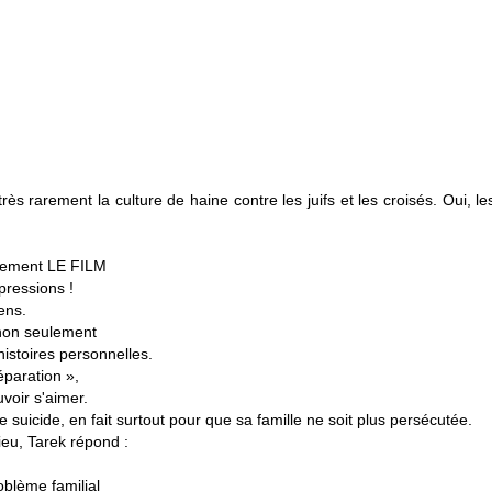
très rarement la culture de haine contre les juifs et les croisés. Oui, l
lement LE FILM
pressions !
iens.
 non seulement
histoires personnelles.
éparation »,
uvoir s'aimer.
e suicide, en fait surtout pour que sa famille ne soit plus persécutée.
ieu, Tarek répond :
oblème familial