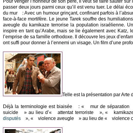
Pour venger l’honneur de son père, il veut se faire sauter su
passer deux jours parmi ceux qu’il est venu tuer. Le délai éc
du mur : Avec un humour grinçant, confinant parfois à l’absu
face-à-face mortifère. Le jeune Tarek souffre des humiliations
aveugle du kamikaze terrorise la population israélienne. Une
inspire en tant qu’Arabe, mais se lie également avec Katz, l
l’emprise de sa famille orthodoxe. Il découvre les jeux d’enfa
ont suffi pour donner à l’ennemi un visage. Un film d’une pr
Telle est la présentation par Arte d
Déjà la terminologie est biaisée : « mur de séparation »
suicide » au lieu d’« attentat terroriste », « kamik
disputés
», « violence aveugle » au lieu de « violence cib