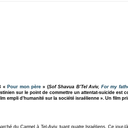
13 «
Pour mon père
» (
Sof Shavua B'Tel Aviv,
For my fath
tinien sur le point de commettre un attentat-suicide est c
film empli d'humanité sur la société israélienne ». Un film pr
hé du Carmel à Tel-Aviv, tuant quatre Israéliens. Ce jour-là,