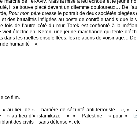
r le marché de Tel-Aviv. Mais la mise à feu échoue et le jeune 
oulé, il se trouve placé devant un dilemme douloureux… De l’au
rde,
Pour mon père
dresse le portrait de deux sociétés piégées
 et des brutalités infligées au poste de contrôle tandis que la 
 fois de l’autre côté du mur, Tarek est confronté à la méfian
e vieil électricien, Keren, une jeune marchande qui tente d’éc
nts dans les ruelles ensoleillées, les relations de voisinage… De
ofonde humanité ».
e ce film.
 au lieu de « barrière de sécurité anti-terroriste », « at
aze » au lieu d’« islamikaze », « Palestine » pour «
te
lant des civils sans défense », etc.