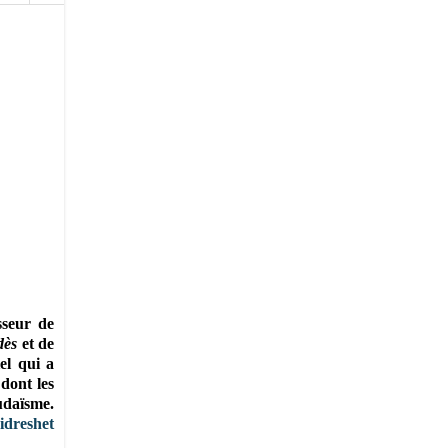
sseur de
dès
et de
iel qui a
dont les
judaïsme.
idreshet