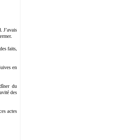
. J’avais
germer.
es faits,
Juives en
dîner du
avité des
ces actes