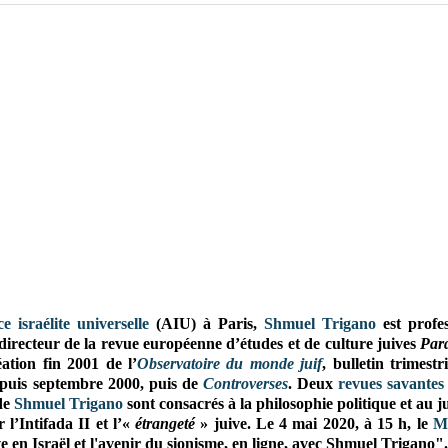
ce israélite universelle
(AIU) à Paris,
Shmuel Trigano
est profe
X, directeur de la revue européenne d’études et de culture juives
Par
réation fin 2001 de l’
Observatoire du monde juif
, bulletin trimestr
depuis septembre 2000, puis de
Controverses
. Deux
revues savantes
de
Shmuel Trigano
sont consacrés à la philosophie politique et au 
l’Intifada II et l’«
étrangeté
» juive. Le 4 mai 2020, à 15 h, le
M
e en Israël et l'avenir du sionisme, en ligne, avec Shmuel Trigano".