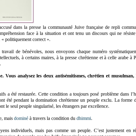
t accusé dans la presse la communauté Juive française de repli commu
mpréhension face à la situation et ont tenu un discours qui ne résiste
u « politiquement correct ».
u travail de bénévoles, nous envoyons chaque numéro systématique
lectuels, à certains maires, à la presse chrétienne et à celle arabe à Pa
.
. Vous analysez les deux antisémitismes, chrétien et musulman, l
fs a été restaurée. Cette condition a toujours posé problème dans l’hi
s ont été pendant la domination chrétienne un peuple exclu. La forme 
t le seul peuple singularisé, les étrangers par excellence.
le, mais
dominé
à travers la condition du
dhimmi
.
yens individuels, mais pas comme un peuple. C’est justement en ré