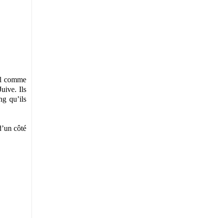
aël comme
uive. Ils
ng qu’ils
d’un côté