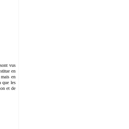
 sont vus
stitue en
, mais en
a que les
ion et de