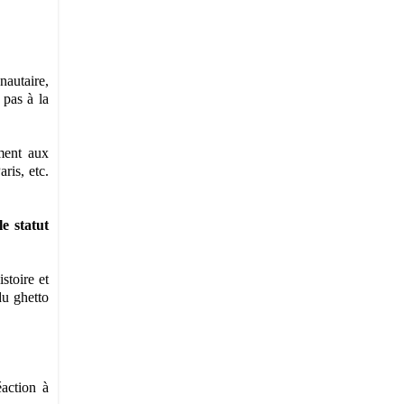
nautaire,
 pas à la
ment aux
ris, etc.
e statut
stoire et
du ghetto
action à