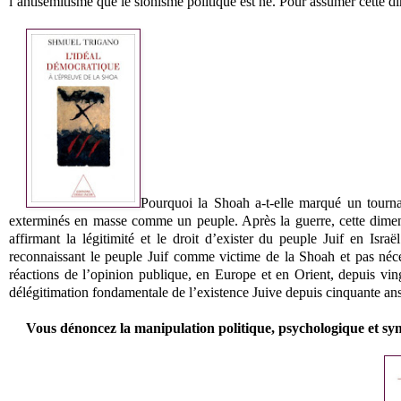
l’antisémitisme que le sionisme politique est né. Pour assumer cette 
Pourquoi la Shoah a-t-elle marqué un tournan
exterminés en masse comme un peuple. Après la guerre, cette dimen
affirmant la légitimité et le droit d’exister du peuple Juif en Isr
reconnaissant le peuple Juif comme victime de la Shoah et pas néces
réactions de l’opinion publique, en Europe et en Orient, depuis vi
délégitimation fondamentale de l’existence Juive depuis cinquante ans.
Vous dénoncez la manipulation politique, psychologique et sy