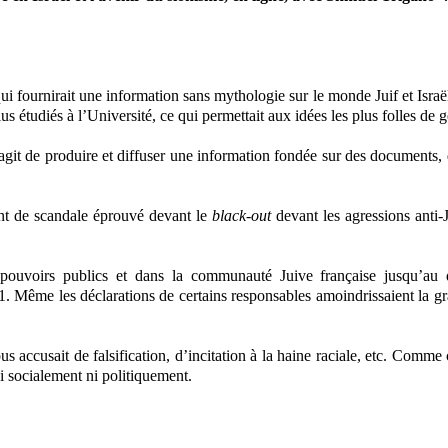
qui fournirait une information sans mythologie sur le monde Juif et Israël
s étudiés à l’Université, ce qui permettait aux idées les plus folles de 
 s’agit de produire et diffuser une information fondée sur des documents, d
ent de scandale éprouvé devant le
black-out
devant les agressions anti-
 pouvoirs publics et dans la communauté Juive française jusqu’au 
01. Même les déclarations de certains responsables amoindrissaient la gr
s accusait de falsification, d’incitation à la haine raciale, etc. Comme 
ni socialement ni politiquement.