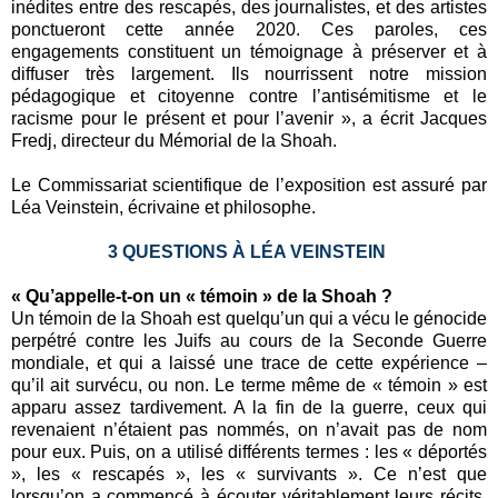
inédites entre des rescapés, des journalistes, et des artistes
ponctueront cette année 2020. Ces paroles, ces
engagements constituent un témoignage à préserver et à
diffuser très largement. Ils nourrissent notre mission
pédagogique et citoyenne contre l’antisémitisme et le
racisme pour le présent et pour l’avenir », a écrit Jacques
Fredj, directeur du Mémorial de la Shoah.
Le Commissariat scientifique de l’exposition est assuré par
Léa Veinstein, écrivaine et philosophe.
3 QUESTIONS À LÉA VEINSTEIN
« Qu’appelle-t-on un « témoin » de la Shoah ?
Un témoin de la Shoah est quelqu’un qui a vécu le génocide
perpétré contre les Juifs au cours de la Seconde Guerre
mondiale, et qui a laissé une trace de cette expérience –
qu’il ait survécu, ou non. Le terme même de « témoin » est
apparu assez tardivement. A la fin de la guerre, ceux qui
revenaient n’étaient pas nommés, on n’avait pas de nom
pour eux. Puis, on a utilisé différents termes : les « déportés
», les « rescapés », les « survivants ». Ce n’est que
lorsqu’on a commencé à écouter véritablement leurs récits,