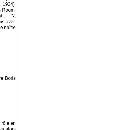
, 1924),
am Room,
at… : "à
lms avec
e naître
re Boris
 rôle en
es alors