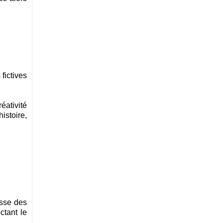
fictives
réativité
istoire,
usse des
ctant le