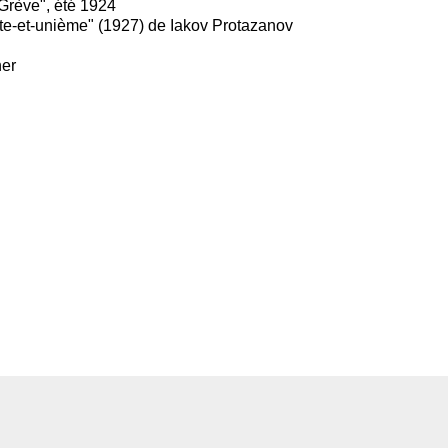
Grève", été 1924
nte-et-unième" (1927) de Iakov Protazanov
her