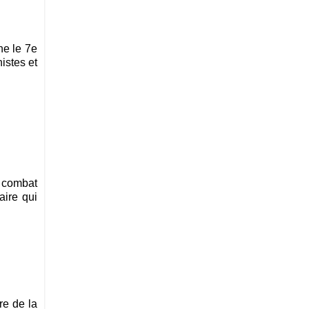
ne le 7e
istes et
r combat
aire qui
re de la