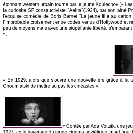
étonnant western urbain tourné par le jeune Koulechov (« Les
la curiosité SF constructiviste "Aelita"(1924), par son aîné 
l'exquise comédie de Boris Barnet "La jeune fille au carto
l’improbable croisement entre codes venus d'Hollywood et réal
peu de moyens mais avec une stupéfiante liberté, s'emparant p
».
« En 1929, alors que s'ouvre une nouvelle ère grâce à la te
Choumiatski de mettre au pas les cinéastes ».
« Contée par Ada Voitsik, une jeun
1927, cette traversée du jeune cinéma soviétique, muet pour l