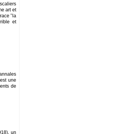
scaliers
e art et
race "la
rible et
 annales
'est une
ients de
918), un