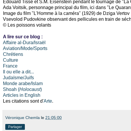
Edouard Tissé et S.M. Eisenstein pendant le tournage de "La 
Ada Voitsik, personnage principal du film, ici dans "Le Quara
Image du film "L'Homme à la caméra" (1929) de Dziga Vertov
Vsevolod Pudovkine observant des pellicules en train de séc
© Les poissons volants
A lire sur ce blog :
Affaire al-Dura/Israël
Aviation/Mode/Sports
Chrétiens
Culture
France
Il ou elle a dit...
Judaïsme/Juifs
Monde arabe/Islam
Shoah (
Holocaust
)
Articles in English
Les citations sont d'
Arte
.
Véronique Chemla
le
21:05:00
Partager