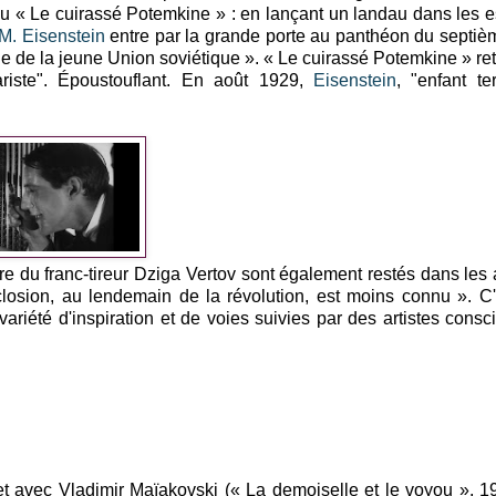
vu « Le cuirassé Potemkine » : en lançant un landau dans les e
M. Eisenstein
entre par la grande porte au panthéon du septièm
 vue de la jeune Union soviétique ». « Le cuirassé Potemkine » ret
riste". Époustouflant. En août 1929,
Eisenstein
, "enfant ter
aire du franc-tireur Dziga Vertov sont également restés dans les
closion, au lendemain de la révolution, est moins connu ». C
ariété d'inspiration et de voies suivies par des artistes consc
t avec Vladimir Maïakovski (« La demoiselle et le voyou », 1