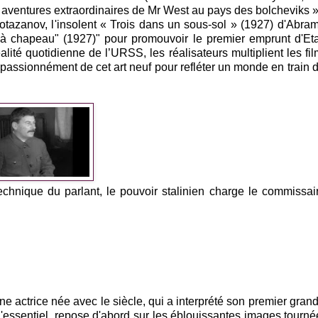
 aventures extraordinaires de Mr West au pays des bolcheviks »
Protazanov, l'insolent « Trois dans un sous-sol » (1927) d'Abr
n à chapeau" (1927)" pour promouvoir le premier emprunt d'Et
ité quotidienne de l’URSS, les réalisateurs multiplient les fi
assionnément de cet art neuf pour refléter un monde en train d
chnique du parlant, le pouvoir stalinien charge le commissai
e actrice née avec le siècle, qui a interprété son premier grand
'essentiel, repose d'abord sur les éblouissantes images tourné