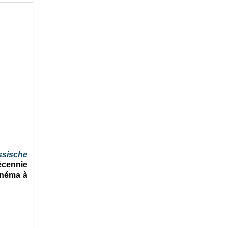
ssische
écennie
inéma à