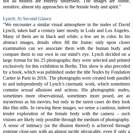
not all models are entirely undressed. The images are subtle,
sensitive, almost shy approaches to the female body and spirit."
Lynch: At Second Glance
"We encounter a similar visual atmosphere in the nudes of David
Lynch, taken half a century later mostly in Lodz and Los Angeles.
Many of them are in black and white; a few are in color. In his
abstract images, details often fill the frame; only upon closer
examination can we associate them with the human body and
compare them to our own in our mind’s eye. Lynch decided on a
large format for his 25 photographs; they were selected and printed
exclusively for this exhibition in Berlin. This show is also preceded
by a book, which was published under the title Nudes by Fondation
Cartier in Paris in 2016. The photographs were created both parallel
to and independently of Lynch’s cinematic work, which sometimes
contains sexual allusions and actions. His photographic nudes,
sometimes more observational, sometimes more posed, are as
mysterious as his movies, but only in the rarest cases do they look
like film stills. In viewing these images, we sense a cautious, indeed
tender exploration of the female body with the camera – such
visions are likely only possible through the medium of photography.
A sense of intimacy (or the illusion thereof) is achieved through
extreme close-ups with an almost tactile physicality, even if only a