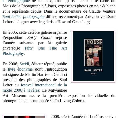
la Photographie
de cette exposition parisienne dans le cadre du
Mois de la Photographie à Paris, expose ses photos en noir & blanc
et le représente depuis. Dans le documentaire de Claude Ventura
Saul Leiter, photographe
diffusé récemment par Arte, on voit Saul
Leiter dialoguer avec le galeriste Howard Greenberg.
En 2005, cette célèbre galerie organise
l’exposition
Early Color
reprise
l’année suivante par la galerie
anversoise
Fifty One Fine Art
Photography
.
En 2006,
Steidl
, éditeur réputé, publie
le
livre éponyme
dont l’introduction
est signée de Martin Harrison. Celui-ci
présente des photographies de Saul
Leiter au
festival international de la
mode 2006 à Hyères
. Le Milwaukee
Art Museum assure la première exposition individuelle du
photographe dans un musée : « In Living Color ».
2008, c’est l’année de la rétrospective