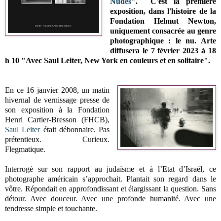
Nudes
".
C'est la première
exposition, dans l'histoire de la
Fondation Helmut Newton,
uniquement consacrée au genre
photographique : le nu. Arte
diffusera le
7 février 2023 à 18
h 10
"
Avec Saul Leiter, New York en couleurs et en solitaire".
En ce 16 janvier 2008, un matin
hivernal de vernissage presse de
son exposition à la Fondation
Henri Cartier-Bresson (FHCB),
Saul Leiter
était débonnaire. Pas
prétentieux. Curieux.
Flegmatique.
Interrogé sur son rapport au judaïsme et à l’Etat d’Israël, ce
photographe américain s’approchait. Plantait son regard dans le
vôtre. Répondait en approfondissant et élargissant la question. Sans
détour. Avec douceur. Avec une profonde humanité. Avec une
tendresse simple et touchante.