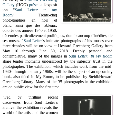
Gallery
(HGG)
présenta
l'exposit
ion "
Saul Leiter: in my
Room
". Trente-cinq
photographies en noir et
blanc, ainsi que des tableaux
colorés des années 1940 et 1950,
décennies particulièrement prolifiques, dont beaucoup d'inédites, de
ses muses. "
Saul Leiter
’s intimate photographs of his muses over
three decades will be on view at Howard Greenberg Gallery from
May 10 through June 30, 2018. Deeply personal and
contemplative, many of the images in
Saul Leiter: In My Room
share tender moments underscored by the subjects’ trust in the
photographer. The exhibition, which includes work from the mid-
1940s through the early 1960s, will be the subject of an upcoming
book, also titled In My Room, to be published by Steidl/Howard
Greenberg Library. Many of the 35 photographs in the exhibition
are on public view for the first time.
"Fed by thrilling recent
discoveries from Saul Leiter’s
archive, the exhibition reveals the
world of the artist and the women