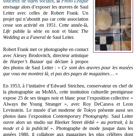
soucieux de sujets sociaux
, la
Photo League
envisage alors d’exposer les œuvres de Saul
Leiter avec celles de Robert Frank. Un
projet qui n’aboutit pas car cette association
cesse son activité en 1951. Cette année-là,
Life
publie la série en noir et blanc
The
Wedding as a Funeral
de Saul Leiter.
Robert Frank met ce photographe en contact
avec Alexey Brodovitch, directeur artistique
de
Harper’s Bazaar
qui déclare à propos
des photos de Saul Leiter : «
Ce sont des œuvres pour les musées
que vous me montrez là, et pas des pages de magazines
… »
En 1953, à l’initiative d’Edward Steichen, conservateur en chef de
la photographie au MoMA, cette institution culturelle prestigieuse
expose 25 de ses tirages noir et blanc pour l’exposition collective «
Always the Young Stranger », avec Roy DeCarava et Leon
Levinstein. Le musée d’art moderne de Tokyo présente aussi ses
photos dans l’exposition
Contemporary Photography
. Saul Leiter
ouvre alors un studio sur Bleeker Street dédié «
au portrait, à la
mode et à la publicité
». Photographe de mode jusque dans les
années 1980, il collabore aux magazines les plus célèbres dont