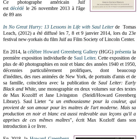
Ce photographe américain Juif
est
décédé
le 26 novembre 2013 à l'âge
de 89 ans
In No Great Hurry: 13 Lessons in Life with Saul Leiter
de Tomas
Leach, (2012) a été diffusé les 7, 8 et 9 janvier 2014, lors du 23e
festival new-yorkais du film Juif au Film Society of Lincoln Center.
En 2014, la
célèbre
Howard Greenberg Gallery
(HGG)
présenta
la
première exposition individuelle de
Saul Leiter
. Cette exposition de
plus de 40 photographies en noir et blanc des années 1940 et 1950,
décennies particulièrement prolifiques, dont beaucoup
d'inédites, des rues animées de New York, de portraits d'amis et de
sa famille, coïncidera avec la publication de
Saul Leiter: Early
Black and White
, une monographie en deux volumes sur des textes
de Max Kozolff et Jane Livingston (Steidl/Howard Greenberg
Library). Saul Lieter “
a un enthousiasme pour la couleur, qui
provient de son amour pour les maitres de l'art moderne. Mais sa
production en noir et blanc est aussi redevable aux leçons qu'il a
apprises de ces mêmes maîtres
", écrit Max Kozloff dans son
introduction à ce livre.
En 2018, la
Howard Greenberg