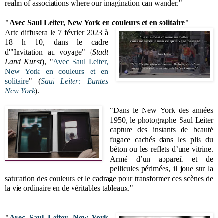
realm of associations where our imagination can wander."
"
Avec Saul Leiter, New York en couleurs et en solitaire"
Arte diffusera le 7 février 2023 à
18 h 10, dans le cadre
d'"
Invitation au voyage" (
Stadt
Land Kunst
)
,
"
Avec Saul Leiter,
New York en couleurs et en
solitaire
" (
Saul Leiter: Buntes
New York
)
.
"Dans le New York des années
1950, le photographe Saul Leiter
capture des instants de beauté
fugace cachés dans les plis du
béton ou les reflets d’une vitrine.
Armé d’un appareil et de
pellicules périmées, il joue sur la
saturation des couleurs et le cadrage pour transformer ces scènes de
la vie ordinaire en de véritables tableaux."
"
Avec Saul Leiter, New York