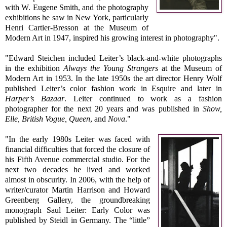
with W. Eugene Smith, and the photography
exhibitions he saw in New York, particularly
Henri Cartier-Bresson at the Museum of
Modern Art in 1947, inspired his growing interest in photography".
"Edward Steichen included Leiter’s black-and-white photographs
in the exhibition
Always the Young Strangers
at the Museum of
Modern Art in 1953. In the late 1950s the art director Henry Wolf
published Leiter’s color fashion work in Esquire and later in
Harper’s Bazaar
. Leiter continued to work as a fashion
photographer for the next 20 years and was published in
Show,
Elle, British Vogue, Queen
, and
Nova
."
"In the early 1980s Leiter was faced with
financial difficulties that forced the closure of
his Fifth Avenue commercial studio. For the
next two decades he lived and worked
almost in obscurity. In 2006, with the help of
writer/curator Martin Harrison and Howard
Greenberg Gallery, the groundbreaking
monograph Saul Leiter: Early Color was
published by Steidl in Germany. The “little”