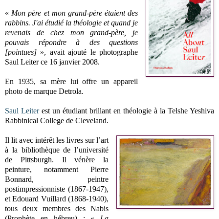
«
Mon père et mon grand-père étaient des
rabbins. J'ai étudié la théologie et quand je
revenais de chez mon grand-père, je
pouvais répondre à des questions
[pointues]
», avait ajouté le photographe
Saul Leiter ce 16 janvier 2008.
En 1935, sa mère lui offre un appareil
photo de marque Detrola.
Saul Leiter
est un étudiant brillant en théologie à la Telshe Yeshiva
Rabbinical College de Cleveland.
Il lit avec intérêt les livres sur l’art
à la bibliothèque de l’université
de Pittsburgh. Il vénère la
peinture, notamment Pierre
Bonnard, peintre
postimpressionniste (1867-1947),
et Edouard Vuillard (1868-1940),
tous deux membres des Nabis
(Prophète en hébreu) : «
La