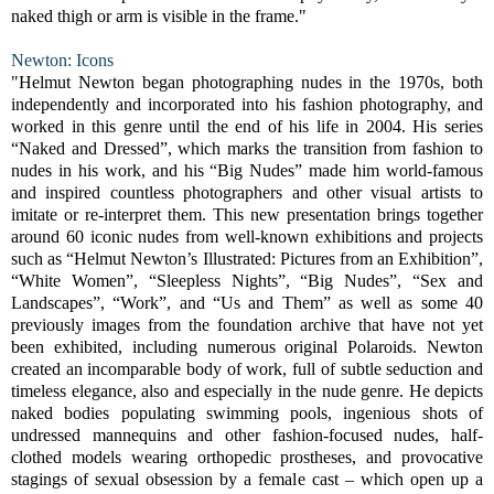
naked thigh or arm is visible in the frame."
Newton: Icons
"Helmut Newton began photographing nudes in the 1970s, both
independently and incorporated into his fashion photography, and
worked in this genre until the end of his life in 2004. His series
“Naked and Dressed”, which marks the transition from fashion to
nudes in his work, and his “Big Nudes” made him world-famous
and inspired countless photographers and other visual artists to
imitate or re-interpret them. This new presentation brings together
around 60 iconic nudes from well-known exhibitions and projects
such as “Helmut Newton’s Illustrated: Pictures from an Exhibition”,
“White Women”, “Sleepless Nights”, “Big Nudes”, “Sex and
Landscapes”, “Work”, and “Us and Them” as well as some 40
previously images from the foundation archive that have not yet
been exhibited, including numerous original Polaroids. Newton
created an incomparable body of work, full of subtle seduction and
timeless elegance, also and especially in the nude genre. He depicts
naked bodies populating swimming pools, ingenious shots of
undressed mannequins and other fashion-focused nudes, half-
clothed models wearing orthopedic prostheses, and provocative
stagings of sexual obsession by a female cast – which open up a