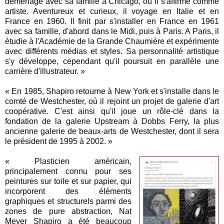
déménage avec sa famille à Chicago, où il s'affirme comme
artiste. Aventureux et curieux, il voyage en Italie et en
France en 1960. Il finit par s'installer en France en 1961
avec sa famille, d'abord dans le Midi, puis à Paris. A Paris, il
étudie à l'Académie de la Grande Chaumière et expérimente
avec différents médias et styles. Sa personnalité artistique
s'y développe, cependant qu'il poursuit en parallèle une
carrière d'illustrateur. »
« En 1985, Shapiro retourne à New York et s'installe dans le
comté de Westchester, où il rejoint un projet de galerie d'art
coopérative. C'est ainsi qu'il joue un rôle-clé dans la
fondation de la galerie Upstream à Dobbs Ferry, la plus
ancienne galerie de beaux-arts de Westchester, dont il sera
le président de 1995 à 2002. »
« Plasticien américain,
principalement connu pour ses
peintures sur toile et sur papier, qui
incorporent des éléments
graphiques et structurels parmi des
zones de pure abstraction, Nat
Meyer Shapiro a été beaucoup