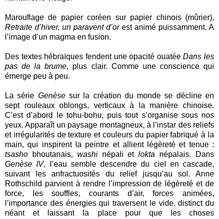
Marouflage de papier coréen sur papier chinois (mûrier),
Retraite d’hiver, un paravent d’or
est animé puissamment. A
l’image d’un magma en fusion.
Des textes hébraïques fendent une opacité ouatée
Dans les
pas de la brume
, plus clair. Comme une conscience qui
émerge peu à peu.
La série
Genèse
sur la création du monde se décline en
sept rouleaux oblongs, verticaux à la manière chinoise.
C’est d’abord le tohu-bohu, puis tout s’organise sous nos
yeux. Apparaît un paysage montagneux, à l’instar des reliefs
et irrégularités de texture et couleurs du papier fabriqué à la
main, qui inspirent la peintre et allient légèreté et tenue :
tsasho
bhoutanais,
washi
népali et
lokta
népalais. Dans
Genèse IV
, l’eau semble descendre du ciel en cascade,
suivant les anfractuosités du relief jusqu’au sol. Anne
Rothschild parvient à rendre l’impression de légèreté et de
force, les souffles, courants d’air, forces animées,
l’importance des énergies qui traversent le vide, distinct du
néant et laissant la place pour que les choses