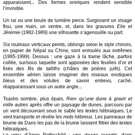
apparaissent... Des formes oniriques rendent sensible
l’invisible.
Un rai ou une boule de lumière perce. Surgissent un visage
flou, une main, un ventre, et, dans les gravures
Elie et
Jérémie
(1982-1989) une silhouette s’agenouille ou part.
Six rouleaux verticaux peints, oblongs selon le style chinois,
en papier de Népal ou Chine, sont enroulés aux extrêmes
(1995-1999). Dessus : une gaze à la trame lâche, parfois
collée, sur/sous laquelle sont apposées des feuilles d’or et
fixés des fils de
talliths
(châles de prières juifs). Cet
ensemble aérien laisse imaginer des oiseaux exotiques
bleus et des volutes de savoir entrevu, caché,
réapparaissant sous un autre angle...
Tsasho sombre, plus épais,
Rien qu’une dune à gravir et
mille autres après
offre un paysage de dunes, parcouru par
un vent découvrant sous le sable les textes hébraïques. Le
vent transporte et révèle les mots hébreux. Les panneaux de
brume de Dans les pas de la brume laissent filtrer des textes
hébraïques.
Le vœu d’Anne Rothschild : une œuvre ouverte, dans