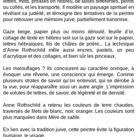
lettres, mots, phrases en hébreu, de tailles différentes, peints
ou collés, et les transporte. Il modèle un paysage spirituel en
révélant sa judéité, et témoigne des tentatives de la peintre
pour retrouver une mémoire juive, partiellement transmise.
Gaze beige, papier plus ou moins déroulé, feuille d’or,
collage de texte en hébreu soit sur la gaze soit sur le papier,
lettres hébraïques, fils de châles de prière... La technique
d’Anne Rothschild mêle aussi encres, pastels, un peu
d’acrylique et des collages, et bien sûr les pinceaux.
Les marouflages ? Ils concourent au caractère onirique, à
évoquer une rêverie, une conscience qui émerge. Comme
plusieurs strates de savoir qu’on entrevoit, qui se dérobe à
la vue, pour réapparaître sous un autre angle. L’impression
de volutes de lettres, de savoir, de légèreté et de densité.
Anne Rothschild a retenu les couleurs de terre chaudes,
traversés de filets de blanc, noir, oranger. Les couleurs sont
plus marquées dans
Mère de sable.
En lien avec la tradition juive, cette peintre évite la figuration
humaine, le visage.