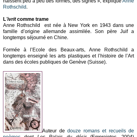
naissent peu à peu des formes, des signes », explique
Anne
Rothschild
.
L
’ivrit
comme trame
Anne Rothschild est née à New York en 1943 dans une
famille d’origine allemande assimilée. Son père Juif a
longtemps séjourné en Chine.
Formée à l’Ecole des Beaux-arts, Anne Rothschild a
longtemps enseigné les arts plastiques et l’histoire de l’Art
dans des écoles publiques de Genève (Suisse).
Auteur de
douze romans et recueils de
poèmes
dont
Les Palais du désir
(Empreintes, 2004)