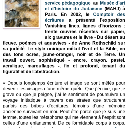
service pédagogique
au
Musée d’art
et d’histoire du Judaïsme
(MAHJ) à
Paris. En 2002, le
Comptoir des
écritures
a présenté l’exposition
Vanishing lines, lignes d’horizons :
trente œuvres récentes sur papier,
six gravures et le livre - Du désert au
fleuve, poèmes et aquavives - de Anne Rothschild sur
sa judéité. Le style onirique mêlait l’ivrit et la Bible, en
des tons ocres, jaune-oranger, noir et de Terre. Un
travail ouvert, sophistiqué - encre, crayon, pastel,
acrylique, marouflages -, fin et profond, tenant du
figuratif et de l’abstraction.
« Depuis longtemps écriture et image se sont mêlés pour
devenir les visages d’une même quête. Que j’écrive, que je
grave ou que je peigne, j’ai le sentiment de poursuivre un
voyage initiatique à travers des strates que structurent
parfois des bribes d’écritures, témoins d’une mémoire
ancienne survivant en moi. Peut-être parce que je suis une
femme, toutes les métaphores qui me viennent à l’esprit sont
celles d’une enfantement. De ce formidable corps à corps,