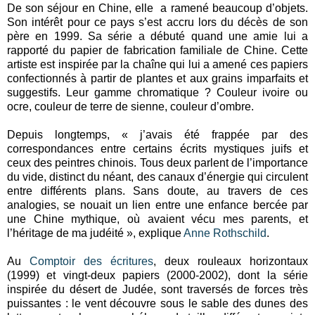
De son séjour en Chine, elle a ramené beaucoup d’objets.
Son intérêt pour ce pays s’est accru lors du décès de son
père en 1999. Sa série a débuté quand une amie lui a
rapporté du papier de fabrication familiale de Chine. Cette
artiste est inspirée par la chaîne qui lui a amené ces papiers
confectionnés à partir de plantes et aux grains imparfaits et
suggestifs. Leur gamme chromatique ? Couleur ivoire ou
ocre, couleur de terre de sienne, couleur d’ombre.
Depuis longtemps, « j’avais été frappée par des
correspondances entre certains écrits mystiques juifs et
ceux des peintres chinois. Tous deux parlent de l’importance
du vide, distinct du néant, des canaux d’énergie qui circulent
entre différents plans. Sans doute, au travers de ces
analogies, se nouait un lien entre une enfance bercée par
une Chine mythique, où avaient vécu mes parents, et
l’héritage de ma judéité », explique
Anne Rothschild
.
Au
Comptoir des écritures
, deux rouleaux horizontaux
(1999) et vingt-deux papiers (2000-2002), dont la série
inspirée du désert de Judée, sont traversés de forces très
puissantes : le vent découvre sous le sable des dunes des