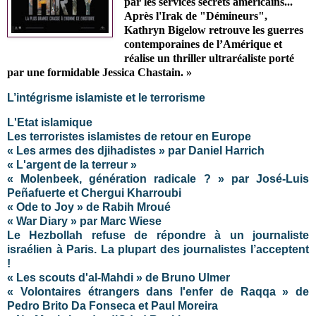
par les services secrets américains...
Après l'Irak de "Démineurs",
Kathryn Bigelow retrouve les guerres
contemporaines de l’Amérique et
réalise un thriller ultraréaliste porté
par une formidable Jessica Chastain. »
L’intégrisme islamiste et le terrorisme
L'Etat islamique
Les terroristes islamistes de retour en Europe
« Les armes des djihadistes » par Daniel Harrich
« L'argent de la terreur »
« Molenbeek, génération radicale ? » par José-Luis
Peñafuerte et Chergui Kharroubi
« Ode to Joy » de Rabih Mroué
« War Diary » par Marc Wiese
Le Hezbollah refuse de répondre à un journaliste
israélien à Paris. La plupart des journalistes l’acceptent
!
« Les scouts d'al-Mahdi » de Bruno Ulmer
« Volontaires étrangers dans l'enfer de Raqqa » de
Pedro Brito Da Fonseca et Paul Moreira