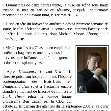
« Durant plus de deux heures trente, la mise en scène sous haute
tension se met au service du réalisme, jusqu’à l’hallucinante
reconstitution de l’assaut final, le 1er mai 2011 ».
« Hissé en tête du box-office américain dès sa première semaine de
sortie, le film déclenche aussi la controverse, certains l’accusant de
glorifier la torture, d’autres, dont Michael Moore, dénonçant un
procès injuste ».
« Menée par Jessica Chastain en enquêtrice
entêtée et bagarreuse, une
œuvre
aussi
nerveuse que brillante, entre film de guerre
et thriller d’espionnage ».
« Après
Démineurs
et avant
Detroit
, la
cinéaste puise son inspiration dans l’histoire
contemporaine des États-Unis, en
s’emparant d’un sujet à l’actualité encore
chaude au moment de la sortie du film.
Zero
Dark Thirty
relate la longue traque
d’Oussama Ben Laden par la CIA, qui
débute au lendemain des attentats du 11 septembre 2001 et va durer