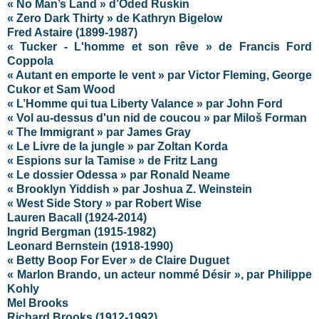
« No Man’s Land » d’Oded Ruskin
« Zero Dark Thirty » de Kathryn Bigelow
Fred Astaire
(1899-1987)
« Tucker - L'homme et son rêve » de Francis Ford
Coppola
« Autant en emporte le vent » par Victor Fleming, George
Cukor et Sam Wood
« L’Homme qui tua Liberty Valance » par John Ford
« Vol au-dessus d'un nid de coucou » par
Miloš
Forman
« The Immigrant » par James Gray
« Le Livre de la jungle » par Zoltan Korda
« Espions sur la Tamise » de Fritz Lang
« Le dossier Odessa » par Ronald Neame
« Brooklyn Yiddish » par Joshua Z. Weinstein
« West Side Story » par Robert Wise
Lauren Bacall (1924-2014)
Ingrid Bergman (1915-1982)
Leonard Bernstein (1918-1990)
« Betty Boop For Ever » de Claire Duguet
« Marlon Brando, un acteur nommé Désir », par Philippe
Kohly
Mel Brooks
Richard Brooks (1912-1992)