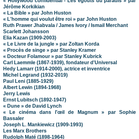
« Hollywood confidential - Les égouts du paradis » par
Jérôme Korkikian
« La Bible » par John Huston
« L'homme qui voulut être roi » par John Huston
Ruth Prawer Jhabvala / James Ivory / Ismail Merchant
Scarlett Johansson
Elia Kazan (1909-2003)
« Le Livre de la jungle » par Zoltan Korda
« Procès de singe » par Stanley Kramer
« Docteur Folamour » par Stanley Kubrick
Carl Laemmle (1867-1939), fondateur d'Universal
Hedy Lamarr (1914-2000), actrice et inventrice
Michel Legrand (1932-2019)
Paul Leni (1885-1929)
Albert Lewin (1894-1968)
Jerry Lewis
Ernst Lubitsch (1892-1947)
« Dune » de David Lynch
« Le cinéma dans l'œil de Magnum » par Sophie
Bassaler
Joseph L. Mankiewicz (1909-1993)
Les Marx Brothers
Rudolph Maté (1898-1964)