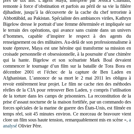
près de dix ans. L’agent Maya, interprété par Jessica Chastain,
remonte à force d’obstination et parfois au péril de sa vie la filière
djihadiste, jusqu’à la découverte de la cache du chef terroriste à
Abbottābād, au Pakistan. Spécialiste des ambiances viriles, Kathryn
Bigelow dresse le portrait d’une femme déterminée et impliquée sur
le terrain des opérations, qui avance sans crainte dans un univers
d’hommes, capable d’inspirer le respect à des agents du
renseignement ou des militaires. Au-delà de son professionnalisme à
toute épreuve, Maya est une héroïne qui transforme sa mission en
croisade personnelle et obsessionnelle, à la poursuite d’une chimère
qui la hante. Bigelow et son scénariste Mark Boal devaient
commencer le tournage d’un film sur la bataille de Tora Bora en
décembre 2001 et l’échec de la capture de Ben Laden en
Afghanistan. L’annonce de sa mort le 2 mai 2011 les obligea à
revoir entièrement leur projet. Le film ne cache rien des méthodes
réelles de la CIA pour retrouver Ben Laden, y compris l’utilisation
de la torture dans les camps de prisonniers. La reconstitution de la
prise d’assaut nocturne de la maison fortifiée, par un commando des
forces spéciales de la marine de guerre des États-Unis, est filmée en
temps réel, soit 45 minutes environ. Ce morceau de bravoure vient
clore un film sous haute tension, remarquablement mis en scène »,
a
analysé
Olivier Père.