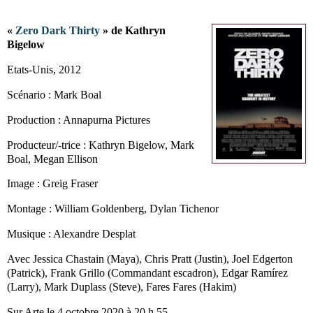
«
Zero Dark Thirty
» de Kathryn
Bigelow
Etats-Unis, 2012
Scénario : Mark Boal
Production : Annapurna Pictures
Producteur/-trice : Kathryn Bigelow, Mark
Boal, Megan Ellison
Image : Greig Fraser
Montage : William Goldenberg, Dylan Tichenor
Musique : Alexandre Desplat
Avec Jessica Chastain (Maya), Chris Pratt (Justin), Joel Edgerton
(Patrick), Frank Grillo (Commandant escadron), Edgar Ramírez
(Larry), Mark Duplass (Steve), Fares Fares (Hakim)
Sur Arte le 4 octobre 2020 à 20 h 55